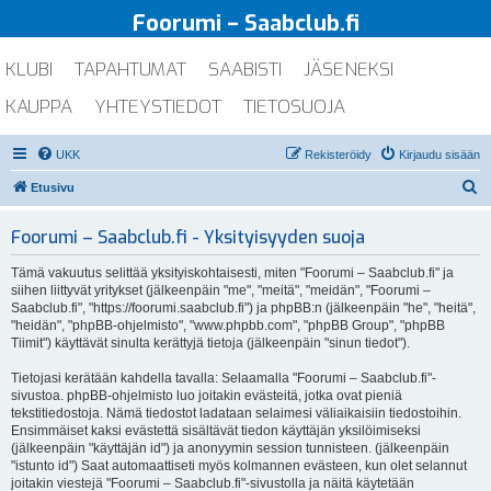
Foorumi – Saabclub.fi
KLUBI
TAPAHTUMAT
SAABISTI
JÄSENEKSI
KAUPPA
YHTEYSTIEDOT
TIETOSUOJA
UKK
Rekisteröidy
Kirjaudu sisään
E
Etusivu
t
Foorumi – Saabclub.fi - Yksityisyyden suoja
s
i
Tämä vakuutus selittää yksityiskohtaisesti, miten "Foorumi – Saabclub.fi" ja
siihen liittyvät yritykset (jälkeenpäin "me", "meitä", "meidän", "Foorumi –
Saabclub.fi", "https://foorumi.saabclub.fi") ja phpBB:n (jälkeenpäin "he", "heitä",
"heidän", "phpBB-ohjelmisto", "www.phpbb.com", "phpBB Group", "phpBB
Tiimit") käyttävät sinulta kerättyjä tietoja (jälkeenpäin "sinun tiedot").
Tietojasi kerätään kahdella tavalla: Selaamalla "Foorumi – Saabclub.fi"-
sivustoa. phpBB-ohjelmisto luo joitakin evästeitä, jotka ovat pieniä
tekstitiedostoja. Nämä tiedostot ladataan selaimesi väliaikaisiin tiedostoihin.
Ensimmäiset kaksi evästettä sisältävät tiedon käyttäjän yksilöimiseksi
(jälkeenpäin "käyttäjän id") ja anonyymin session tunnisteen. (jälkeenpäin
"istunto id") Saat automaattiseti myös kolmannen evästeen, kun olet selannut
joitakin viestejä "Foorumi – Saabclub.fi"-sivustolla ja näitä käytetään