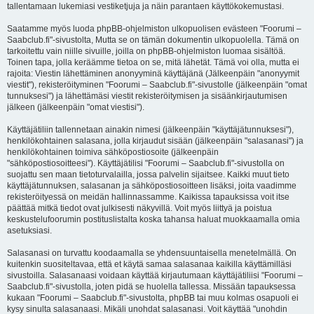
tallentamaan lukemiasi vestiketjuja ja näin parantaen käyttökokemustasi.
Saatamme myös luoda phpBB-ohjelmiston ulkopuolisen evästeen "Foorumi –
Saabclub.fi"-sivustolta, Mutta se on tämän dokumentin ulkopuolella. Tämä on
tarkoitettu vain niille sivuille, joilla on phpBB-ohjelmiston luomaa sisältöä.
Toinen tapa, jolla keräämme tietoa on se, mitä lähetät. Tämä voi olla, mutta ei
rajoita: Viestin lähettäminen anonyyminä käyttäjänä (Jälkeenpäin "anonyymit
viestit"), rekisteröityminen "Foorumi – Saabclub.fi"-sivustolle (jälkeenpäin "omat
tunnuksesi") ja lähettämäsi viestit rekisteröitymisen ja sisäänkirjautumisen
jälkeen (jälkeenpäin "omat viestisi").
Käyttäjätiliin tallennetaan ainakin nimesi (jälkeenpäin "käyttäjätunnuksesi"),
henkilökohtainen salasana, jolla kirjaudut sisään (jälkeenpäin "salasanasi") ja
henkilökohtainen toimiva sähköpostiosoite (jälkeenpäin
"sähköpostiosoitteesi"). Käyttäjätilisi "Foorumi – Saabclub.fi"-sivustolla on
suojattu sen maan tietoturvalailla, jossa palvelin sijaitsee. Kaikki muut tieto
käyttäjätunnuksen, salasanan ja sähköpostiosoitteen lisäksi, joita vaadimme
rekisteröityessä on meidän hallinnassamme. Kaikissa tapauksissa voit itse
päättää mitkä tiedot ovat julkisesti näkyvillä. Voit myös liittyä ja poistua
keskustelufoorumin postituslistalta koska tahansa haluat muokkaamalla omia
asetuksiasi.
Salasanasi on turvattu koodaamalla se yhdensuuntaisella menetelmällä. On
kuitenkin suositeltavaa, että et käytä samaa salasanaa kaikilla käyttämilläsi
sivustoilla. Salasanaasi voidaan käyttää kirjautumaan käyttäjätiliisi "Foorumi –
Saabclub.fi"-sivustolla, joten pidä se huolella tallessa. Missään tapauksessa
kukaan "Foorumi – Saabclub.fi"-sivustolta, phpBB tai muu kolmas osapuoli ei
kysy sinulta salasanaasi. Mikäli unohdat salasanasi. Voit käyttää "unohdin