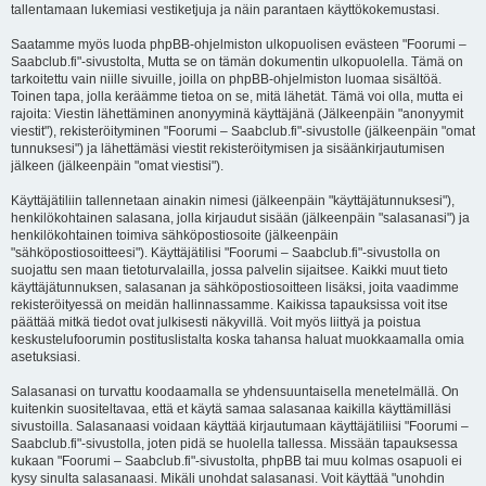
tallentamaan lukemiasi vestiketjuja ja näin parantaen käyttökokemustasi.
Saatamme myös luoda phpBB-ohjelmiston ulkopuolisen evästeen "Foorumi –
Saabclub.fi"-sivustolta, Mutta se on tämän dokumentin ulkopuolella. Tämä on
tarkoitettu vain niille sivuille, joilla on phpBB-ohjelmiston luomaa sisältöä.
Toinen tapa, jolla keräämme tietoa on se, mitä lähetät. Tämä voi olla, mutta ei
rajoita: Viestin lähettäminen anonyyminä käyttäjänä (Jälkeenpäin "anonyymit
viestit"), rekisteröityminen "Foorumi – Saabclub.fi"-sivustolle (jälkeenpäin "omat
tunnuksesi") ja lähettämäsi viestit rekisteröitymisen ja sisäänkirjautumisen
jälkeen (jälkeenpäin "omat viestisi").
Käyttäjätiliin tallennetaan ainakin nimesi (jälkeenpäin "käyttäjätunnuksesi"),
henkilökohtainen salasana, jolla kirjaudut sisään (jälkeenpäin "salasanasi") ja
henkilökohtainen toimiva sähköpostiosoite (jälkeenpäin
"sähköpostiosoitteesi"). Käyttäjätilisi "Foorumi – Saabclub.fi"-sivustolla on
suojattu sen maan tietoturvalailla, jossa palvelin sijaitsee. Kaikki muut tieto
käyttäjätunnuksen, salasanan ja sähköpostiosoitteen lisäksi, joita vaadimme
rekisteröityessä on meidän hallinnassamme. Kaikissa tapauksissa voit itse
päättää mitkä tiedot ovat julkisesti näkyvillä. Voit myös liittyä ja poistua
keskustelufoorumin postituslistalta koska tahansa haluat muokkaamalla omia
asetuksiasi.
Salasanasi on turvattu koodaamalla se yhdensuuntaisella menetelmällä. On
kuitenkin suositeltavaa, että et käytä samaa salasanaa kaikilla käyttämilläsi
sivustoilla. Salasanaasi voidaan käyttää kirjautumaan käyttäjätiliisi "Foorumi –
Saabclub.fi"-sivustolla, joten pidä se huolella tallessa. Missään tapauksessa
kukaan "Foorumi – Saabclub.fi"-sivustolta, phpBB tai muu kolmas osapuoli ei
kysy sinulta salasanaasi. Mikäli unohdat salasanasi. Voit käyttää "unohdin