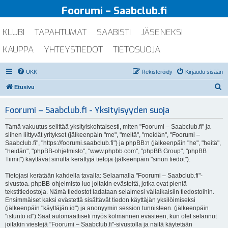
Foorumi – Saabclub.fi
KLUBI
TAPAHTUMAT
SAABISTI
JÄSENEKSI
KAUPPA
YHTEYSTIEDOT
TIETOSUOJA
UKK
Rekisteröidy
Kirjaudu sisään
E
Etusivu
t
Foorumi – Saabclub.fi - Yksityisyyden suoja
s
i
Tämä vakuutus selittää yksityiskohtaisesti, miten "Foorumi – Saabclub.fi" ja
siihen liittyvät yritykset (jälkeenpäin "me", "meitä", "meidän", "Foorumi –
Saabclub.fi", "https://foorumi.saabclub.fi") ja phpBB:n (jälkeenpäin "he", "heitä",
"heidän", "phpBB-ohjelmisto", "www.phpbb.com", "phpBB Group", "phpBB
Tiimit") käyttävät sinulta kerättyjä tietoja (jälkeenpäin "sinun tiedot").
Tietojasi kerätään kahdella tavalla: Selaamalla "Foorumi – Saabclub.fi"-
sivustoa. phpBB-ohjelmisto luo joitakin evästeitä, jotka ovat pieniä
tekstitiedostoja. Nämä tiedostot ladataan selaimesi väliaikaisiin tiedostoihin.
Ensimmäiset kaksi evästettä sisältävät tiedon käyttäjän yksilöimiseksi
(jälkeenpäin "käyttäjän id") ja anonyymin session tunnisteen. (jälkeenpäin
"istunto id") Saat automaattiseti myös kolmannen evästeen, kun olet selannut
joitakin viestejä "Foorumi – Saabclub.fi"-sivustolla ja näitä käytetään