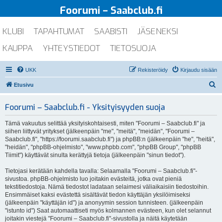
Foorumi – Saabclub.fi
KLUBI
TAPAHTUMAT
SAABISTI
JÄSENEKSI
KAUPPA
YHTEYSTIEDOT
TIETOSUOJA
UKK
Rekisteröidy
Kirjaudu sisään
E
Etusivu
t
Foorumi – Saabclub.fi - Yksityisyyden suoja
s
i
Tämä vakuutus selittää yksityiskohtaisesti, miten "Foorumi – Saabclub.fi" ja
siihen liittyvät yritykset (jälkeenpäin "me", "meitä", "meidän", "Foorumi –
Saabclub.fi", "https://foorumi.saabclub.fi") ja phpBB:n (jälkeenpäin "he", "heitä",
"heidän", "phpBB-ohjelmisto", "www.phpbb.com", "phpBB Group", "phpBB
Tiimit") käyttävät sinulta kerättyjä tietoja (jälkeenpäin "sinun tiedot").
Tietojasi kerätään kahdella tavalla: Selaamalla "Foorumi – Saabclub.fi"-
sivustoa. phpBB-ohjelmisto luo joitakin evästeitä, jotka ovat pieniä
tekstitiedostoja. Nämä tiedostot ladataan selaimesi väliaikaisiin tiedostoihin.
Ensimmäiset kaksi evästettä sisältävät tiedon käyttäjän yksilöimiseksi
(jälkeenpäin "käyttäjän id") ja anonyymin session tunnisteen. (jälkeenpäin
"istunto id") Saat automaattiseti myös kolmannen evästeen, kun olet selannut
joitakin viestejä "Foorumi – Saabclub.fi"-sivustolla ja näitä käytetään