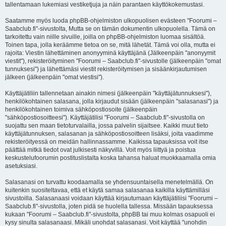
tallentamaan lukemiasi vestiketjuja ja näin parantaen käyttökokemustasi.
Saatamme myös luoda phpBB-ohjelmiston ulkopuolisen evästeen "Foorumi –
Saabclub.fi"-sivustolta, Mutta se on tämän dokumentin ulkopuolella. Tämä on
tarkoitettu vain niille sivuille, joilla on phpBB-ohjelmiston luomaa sisältöä.
Toinen tapa, jolla keräämme tietoa on se, mitä lähetät. Tämä voi olla, mutta ei
rajoita: Viestin lähettäminen anonyyminä käyttäjänä (Jälkeenpäin "anonyymit
viestit"), rekisteröityminen "Foorumi – Saabclub.fi"-sivustolle (jälkeenpäin "omat
tunnuksesi") ja lähettämäsi viestit rekisteröitymisen ja sisäänkirjautumisen
jälkeen (jälkeenpäin "omat viestisi").
Käyttäjätiliin tallennetaan ainakin nimesi (jälkeenpäin "käyttäjätunnuksesi"),
henkilökohtainen salasana, jolla kirjaudut sisään (jälkeenpäin "salasanasi") ja
henkilökohtainen toimiva sähköpostiosoite (jälkeenpäin
"sähköpostiosoitteesi"). Käyttäjätilisi "Foorumi – Saabclub.fi"-sivustolla on
suojattu sen maan tietoturvalailla, jossa palvelin sijaitsee. Kaikki muut tieto
käyttäjätunnuksen, salasanan ja sähköpostiosoitteen lisäksi, joita vaadimme
rekisteröityessä on meidän hallinnassamme. Kaikissa tapauksissa voit itse
päättää mitkä tiedot ovat julkisesti näkyvillä. Voit myös liittyä ja poistua
keskustelufoorumin postituslistalta koska tahansa haluat muokkaamalla omia
asetuksiasi.
Salasanasi on turvattu koodaamalla se yhdensuuntaisella menetelmällä. On
kuitenkin suositeltavaa, että et käytä samaa salasanaa kaikilla käyttämilläsi
sivustoilla. Salasanaasi voidaan käyttää kirjautumaan käyttäjätiliisi "Foorumi –
Saabclub.fi"-sivustolla, joten pidä se huolella tallessa. Missään tapauksessa
kukaan "Foorumi – Saabclub.fi"-sivustolta, phpBB tai muu kolmas osapuoli ei
kysy sinulta salasanaasi. Mikäli unohdat salasanasi. Voit käyttää "unohdin