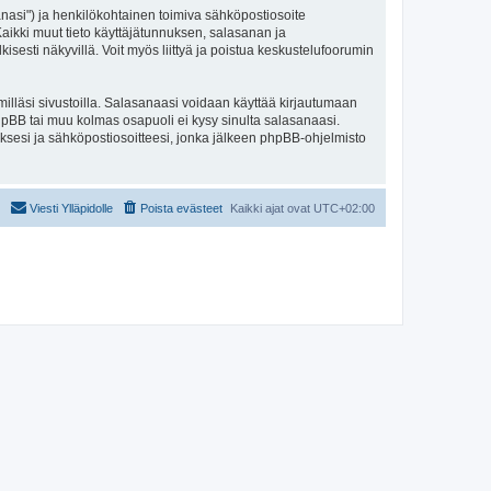
sanasi") ja henkilökohtainen toimiva sähköpostiosoite
. Kaikki muut tieto käyttäjätunnuksen, salasanan ja
isesti näkyvillä. Voit myös liittyä ja poistua keskustelufoorumin
illäsi sivustoilla. Salasanaasi voidaan käyttää kirjautumaan
 phpBB tai muu kolmas osapuoli ei kysy sinulta salasanaasi.
ksesi ja sähköpostiosoitteesi, jonka jälkeen phpBB-ohjelmisto
Viesti Ylläpidolle
Poista evästeet
Kaikki ajat ovat
UTC+02:00