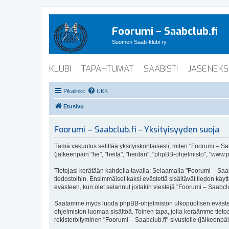
Foorumi – Saabclub.fi
Suomen Saab-klubi ry
KLUBI
TAPAHTUMAT
SAABISTI
JÄSENEKS
Pikalinkit
UKK
Etusivu
Foorumi – Saabclub.fi - Yksityisyyden suoja
Tämä vakuutus selittää yksityiskohtaisesti, miten "Foorumi – Saabc
(jälkeenpäin "he", "heitä", "heidän", "phpBB-ohjelmisto", "www.p
Tietojasi kerätään kahdella tavalla: Selaamalla "Foorumi – Saabc
tiedostoihin. Ensimmäiset kaksi evästettä sisältävät tiedon käy
evästeen, kun olet selannut joitakin viestejä "Foorumi – Saabclu
Saatamme myös luoda phpBB-ohjelmiston ulkopuolisen evästeen "F
ohjelmiston luomaa sisältöä. Toinen tapa, jolla keräämme tietoa 
rekisteröityminen "Foorumi – Saabclub.fi"-sivustolle (jälkeenpäi