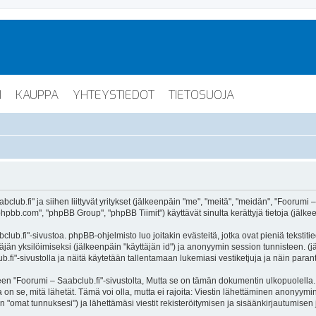
I
KAUPPA
YHTEYSTIEDOT
TIETOSUOJA
lub.fi" ja siihen liittyvät yritykset (jälkeenpäin "me", "meitä", "meidän", "Foorumi –
hpbb.com", "phpBB Group", "phpBB Tiimit") käyttävät sinulta kerättyjä tietoja (jälkee
lub.fi"-sivustoa. phpBB-ohjelmisto luo joitakin evästeitä, jotka ovat pieniä tekstiti
ttäjän yksilöimiseksi (jälkeenpäin "käyttäjän id") ja anonyymin session tunnisteen. 
b.fi"-sivustolla ja näitä käytetään tallentamaan lukemiasi vestiketjuja ja näin para
oorumi – Saabclub.fi"-sivustolta, Mutta se on tämän dokumentin ulkopuolella. Tämä
on se, mitä lähetät. Tämä voi olla, mutta ei rajoita: Viestin lähettäminen anonyymin
n "omat tunnuksesi") ja lähettämäsi viestit rekisteröitymisen ja sisäänkirjautumisen 