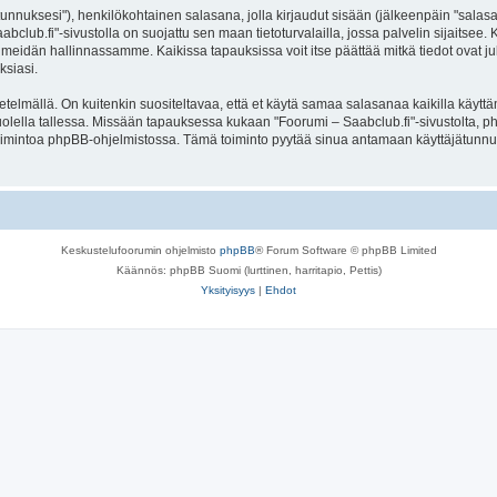
jätunnuksesi"), henkilökohtainen salasana, jolla kirjaudut sisään (jälkeenpäin "sala
aabclub.fi"-sivustolla on suojattu sen maan tietoturvalailla, jossa palvelin sijaitsee
meidän hallinnassamme. Kaikissa tapauksissa voit itse päättää mitkä tiedot ovat julk
ksiasi.
lmällä. On kuitenkin suositeltavaa, että et käytä samaa salasanaa kaikilla käyttäm
e huolella tallessa. Missään tapauksessa kukaan "Foorumi – Saabclub.fi"-sivustolta,
toimintoa phpBB-ohjelmistossa. Tämä toiminto pyytää sinua antamaan käyttäjätunnu
Keskustelufoorumin ohjelmisto
phpBB
® Forum Software © phpBB Limited
Käännös: phpBB Suomi (lurttinen, harritapio, Pettis)
Yksityisyys
|
Ehdot