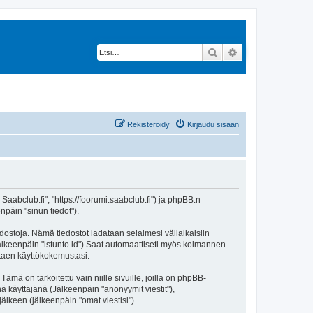
Etsi
Tarkennettu hak
Rekisteröidy
Kirjaudu sisään
 Saabclub.fi", "https://foorumi.saabclub.fi") ja phpBB:n
npäin "sinun tiedot").
edostoja. Nämä tiedostot ladataan selaimesi väliaikaisiin
(jälkeenpäin "istunto id") Saat automaattiseti myös kolmannen
ntaen käyttökokemustasi.
 on tarkoitettu vain niille sivuille, joilla on phpBB-
ä käyttäjänä (Jälkeenpäin "anonyymit viestit"),
jälkeen (jälkeenpäin "omat viestisi").