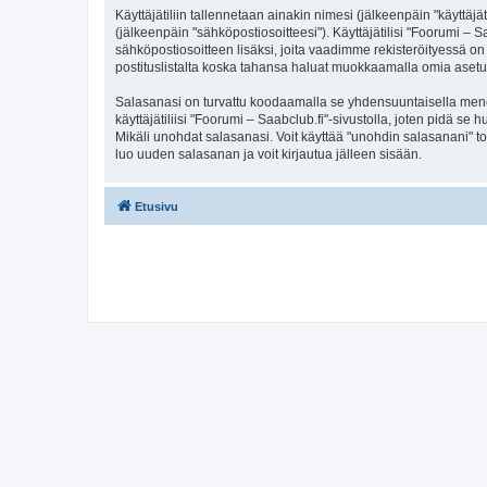
Käyttäjätiliin tallennetaan ainakin nimesi (jälkeenpäin "käyttä
(jälkeenpäin "sähköpostiosoitteesi"). Käyttäjätilisi "Foorumi – S
sähköpostiosoitteen lisäksi, joita vaadimme rekisteröityessä on 
postituslistalta koska tahansa haluat muokkaamalla omia asetu
Salasanasi on turvattu koodaamalla se yhdensuuntaisella menete
käyttäjätiliisi "Foorumi – Saabclub.fi"-sivustolla, joten pidä s
Mikäli unohdat salasanasi. Voit käyttää "unohdin salasanani" 
luo uuden salasanan ja voit kirjautua jälleen sisään.
Etusivu