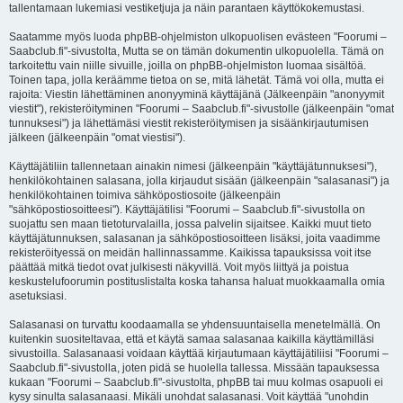
tallentamaan lukemiasi vestiketjuja ja näin parantaen käyttökokemustasi.
Saatamme myös luoda phpBB-ohjelmiston ulkopuolisen evästeen "Foorumi –
Saabclub.fi"-sivustolta, Mutta se on tämän dokumentin ulkopuolella. Tämä on
tarkoitettu vain niille sivuille, joilla on phpBB-ohjelmiston luomaa sisältöä.
Toinen tapa, jolla keräämme tietoa on se, mitä lähetät. Tämä voi olla, mutta ei
rajoita: Viestin lähettäminen anonyyminä käyttäjänä (Jälkeenpäin "anonyymit
viestit"), rekisteröityminen "Foorumi – Saabclub.fi"-sivustolle (jälkeenpäin "omat
tunnuksesi") ja lähettämäsi viestit rekisteröitymisen ja sisäänkirjautumisen
jälkeen (jälkeenpäin "omat viestisi").
Käyttäjätiliin tallennetaan ainakin nimesi (jälkeenpäin "käyttäjätunnuksesi"),
henkilökohtainen salasana, jolla kirjaudut sisään (jälkeenpäin "salasanasi") ja
henkilökohtainen toimiva sähköpostiosoite (jälkeenpäin
"sähköpostiosoitteesi"). Käyttäjätilisi "Foorumi – Saabclub.fi"-sivustolla on
suojattu sen maan tietoturvalailla, jossa palvelin sijaitsee. Kaikki muut tieto
käyttäjätunnuksen, salasanan ja sähköpostiosoitteen lisäksi, joita vaadimme
rekisteröityessä on meidän hallinnassamme. Kaikissa tapauksissa voit itse
päättää mitkä tiedot ovat julkisesti näkyvillä. Voit myös liittyä ja poistua
keskustelufoorumin postituslistalta koska tahansa haluat muokkaamalla omia
asetuksiasi.
Salasanasi on turvattu koodaamalla se yhdensuuntaisella menetelmällä. On
kuitenkin suositeltavaa, että et käytä samaa salasanaa kaikilla käyttämilläsi
sivustoilla. Salasanaasi voidaan käyttää kirjautumaan käyttäjätiliisi "Foorumi –
Saabclub.fi"-sivustolla, joten pidä se huolella tallessa. Missään tapauksessa
kukaan "Foorumi – Saabclub.fi"-sivustolta, phpBB tai muu kolmas osapuoli ei
kysy sinulta salasanaasi. Mikäli unohdat salasanasi. Voit käyttää "unohdin