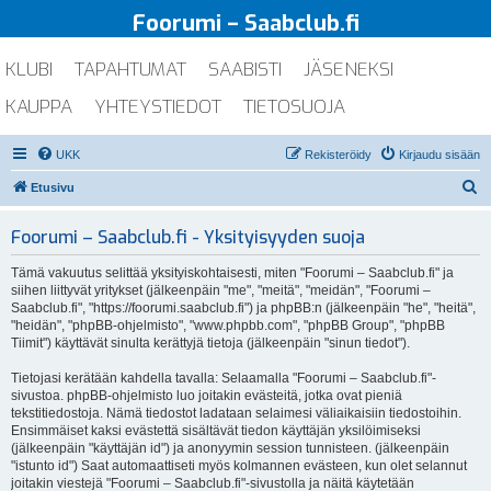
Foorumi – Saabclub.fi
KLUBI
TAPAHTUMAT
SAABISTI
JÄSENEKSI
KAUPPA
YHTEYSTIEDOT
TIETOSUOJA
UKK
Rekisteröidy
Kirjaudu sisään
E
Etusivu
t
Foorumi – Saabclub.fi - Yksityisyyden suoja
s
i
Tämä vakuutus selittää yksityiskohtaisesti, miten "Foorumi – Saabclub.fi" ja
siihen liittyvät yritykset (jälkeenpäin "me", "meitä", "meidän", "Foorumi –
Saabclub.fi", "https://foorumi.saabclub.fi") ja phpBB:n (jälkeenpäin "he", "heitä",
"heidän", "phpBB-ohjelmisto", "www.phpbb.com", "phpBB Group", "phpBB
Tiimit") käyttävät sinulta kerättyjä tietoja (jälkeenpäin "sinun tiedot").
Tietojasi kerätään kahdella tavalla: Selaamalla "Foorumi – Saabclub.fi"-
sivustoa. phpBB-ohjelmisto luo joitakin evästeitä, jotka ovat pieniä
tekstitiedostoja. Nämä tiedostot ladataan selaimesi väliaikaisiin tiedostoihin.
Ensimmäiset kaksi evästettä sisältävät tiedon käyttäjän yksilöimiseksi
(jälkeenpäin "käyttäjän id") ja anonyymin session tunnisteen. (jälkeenpäin
"istunto id") Saat automaattiseti myös kolmannen evästeen, kun olet selannut
joitakin viestejä "Foorumi – Saabclub.fi"-sivustolla ja näitä käytetään