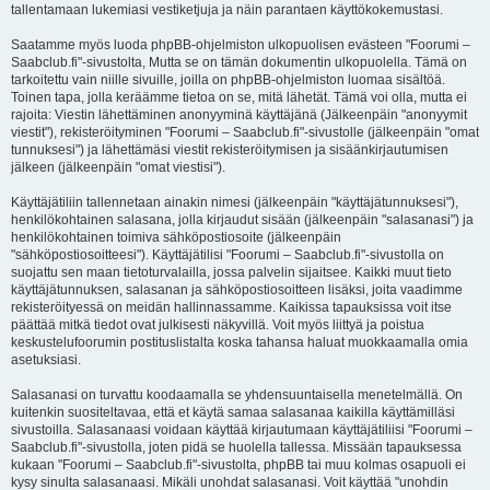
tallentamaan lukemiasi vestiketjuja ja näin parantaen käyttökokemustasi.
Saatamme myös luoda phpBB-ohjelmiston ulkopuolisen evästeen "Foorumi –
Saabclub.fi"-sivustolta, Mutta se on tämän dokumentin ulkopuolella. Tämä on
tarkoitettu vain niille sivuille, joilla on phpBB-ohjelmiston luomaa sisältöä.
Toinen tapa, jolla keräämme tietoa on se, mitä lähetät. Tämä voi olla, mutta ei
rajoita: Viestin lähettäminen anonyyminä käyttäjänä (Jälkeenpäin "anonyymit
viestit"), rekisteröityminen "Foorumi – Saabclub.fi"-sivustolle (jälkeenpäin "omat
tunnuksesi") ja lähettämäsi viestit rekisteröitymisen ja sisäänkirjautumisen
jälkeen (jälkeenpäin "omat viestisi").
Käyttäjätiliin tallennetaan ainakin nimesi (jälkeenpäin "käyttäjätunnuksesi"),
henkilökohtainen salasana, jolla kirjaudut sisään (jälkeenpäin "salasanasi") ja
henkilökohtainen toimiva sähköpostiosoite (jälkeenpäin
"sähköpostiosoitteesi"). Käyttäjätilisi "Foorumi – Saabclub.fi"-sivustolla on
suojattu sen maan tietoturvalailla, jossa palvelin sijaitsee. Kaikki muut tieto
käyttäjätunnuksen, salasanan ja sähköpostiosoitteen lisäksi, joita vaadimme
rekisteröityessä on meidän hallinnassamme. Kaikissa tapauksissa voit itse
päättää mitkä tiedot ovat julkisesti näkyvillä. Voit myös liittyä ja poistua
keskustelufoorumin postituslistalta koska tahansa haluat muokkaamalla omia
asetuksiasi.
Salasanasi on turvattu koodaamalla se yhdensuuntaisella menetelmällä. On
kuitenkin suositeltavaa, että et käytä samaa salasanaa kaikilla käyttämilläsi
sivustoilla. Salasanaasi voidaan käyttää kirjautumaan käyttäjätiliisi "Foorumi –
Saabclub.fi"-sivustolla, joten pidä se huolella tallessa. Missään tapauksessa
kukaan "Foorumi – Saabclub.fi"-sivustolta, phpBB tai muu kolmas osapuoli ei
kysy sinulta salasanaasi. Mikäli unohdat salasanasi. Voit käyttää "unohdin