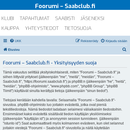
Foorumi – Saabclub.fi
KLUBI
TAPAHTUMAT
SAABISTI
JÄSENEKSI
KAUPPA
YHTEYSTIEDOT
TIETOSUOJA
UKK
Rekisteröidy
Kirjaudu sisään
E
Etusivu
t
Foorumi – Saabclub.fi - Yksityisyyden suoja
s
i
Tämä vakuutus selittää yksityiskohtaisesti, miten "Foorumi – Saabclub.fi" ja
siihen liittyvät yritykset (jälkeenpäin "me", "meitä", "meidän", "Foorumi –
Saabclub.fi", "https://foorumi.saabclub.fi") ja phpBB:n (jälkeenpäin "he", "heitä",
"heidän", "phpBB-ohjelmisto", "www.phpbb.com", "phpBB Group", "phpBB
Tiimit") käyttävät sinulta kerättyjä tietoja (jälkeenpäin "sinun tiedot").
Tietojasi kerätään kahdella tavalla: Selaamalla "Foorumi – Saabclub.fi"-
sivustoa. phpBB-ohjelmisto luo joitakin evästeitä, jotka ovat pieniä
tekstitiedostoja. Nämä tiedostot ladataan selaimesi väliaikaisiin tiedostoihin.
Ensimmäiset kaksi evästettä sisältävät tiedon käyttäjän yksilöimiseksi
(jälkeenpäin "käyttäjän id") ja anonyymin session tunnisteen. (jälkeenpäin
"istunto id") Saat automaattiseti myös kolmannen evästeen, kun olet selannut
joitakin viestejä "Foorumi – Saabclub.fi"-sivustolla ja näitä käytetään