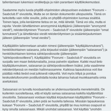
tallentamaan lukemiasi vestiketjuja ja näin parantaen käyttökokemustasi.
Saatamme myös luoda phpBB-ohjelmiston ulkopuolisen evästeen "Foorumi –
Saabclub.fi"-sivustolta, Mutta se on tämän dokumentin ulkopuolella. Tämä on
tarkoitettu vain niille sivuille, joilla on phpBB-ohjelmiston luomaa sisältöä.
Toinen tapa, jolla keräämme tietoa on se, mitä lähetät. Tämä voi olla, mutta ei
rajoita: Viestin lähettäminen anonyyminä käyttäjänä (Jälkeenpäin "anonyymit
viestit"), rekisteröityminen "Foorumi – Saabclub.fi"-sivustolle (jälkeenpäin "omat
tunnuksesi") ja lähettämäsi viestit rekisteröitymisen ja sisäänkirjautumisen
jälkeen (jälkeenpäin "omat viestisi").
Käyttäjätiliin tallennetaan ainakin nimesi (jälkeenpäin "käyttäjätunnuksesi"),
henkilökohtainen salasana, jolla kirjaudut sisään (jälkeenpäin "salasanasi") ja
henkilökohtainen toimiva sähköpostiosoite (jälkeenpäin
"sähköpostiosoitteesi"). Käyttäjätilisi "Foorumi – Saabclub.fi"-sivustolla on
suojattu sen maan tietoturvalailla, jossa palvelin sijaitsee. Kaikki muut tieto
käyttäjätunnuksen, salasanan ja sähköpostiosoitteen lisäksi, joita vaadimme
rekisteröityessä on meidän hallinnassamme. Kaikissa tapauksissa voit itse
päättää mitkä tiedot ovat julkisesti näkyvillä. Voit myös liittyä ja poistua
keskustelufoorumin postituslistalta koska tahansa haluat muokkaamalla omia
asetuksiasi.
Salasanasi on turvattu koodaamalla se yhdensuuntaisella menetelmällä. On
kuitenkin suositeltavaa, että et käytä samaa salasanaa kaikilla käyttämilläsi
sivustoilla. Salasanaasi voidaan käyttää kirjautumaan käyttäjätiliisi "Foorumi –
Saabclub.fi"-sivustolla, joten pidä se huolella tallessa. Missään tapauksessa
kukaan "Foorumi – Saabclub.fi"-sivustolta, phpBB tai muu kolmas osapuoli ei
kysy sinulta salasanaasi. Mikäli unohdat salasanasi. Voit käyttää "unohdin