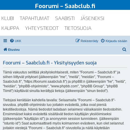
Foorumi – Saabclub.fi
KLUBI
TAPAHTUMAT
SAABISTI
JÄSENEKSI
KAUPPA
YHTEYSTIEDOT
TIETOSUOJA
UKK
Rekisteröidy
Kirjaudu sisään
E
Etusivu
t
Foorumi – Saabclub.fi - Yksityisyyden suoja
s
i
Tämä vakuutus selittää yksityiskohtaisesti, miten "Foorumi – Saabclub.fi" ja
siihen liittyvät yritykset (jälkeenpäin "me", "meitä", "meidän", "Foorumi –
Saabclub.fi", "https://foorumi.saabclub.fi") ja phpBB:n (jälkeenpäin "he", "heitä",
"heidän", "phpBB-ohjelmisto", "www.phpbb.com", "phpBB Group", "phpBB
Tiimit") käyttävät sinulta kerättyjä tietoja (jälkeenpäin "sinun tiedot").
Tietojasi kerätään kahdella tavalla: Selaamalla "Foorumi – Saabclub.fi"-
sivustoa. phpBB-ohjelmisto luo joitakin evästeitä, jotka ovat pieniä
tekstitiedostoja. Nämä tiedostot ladataan selaimesi väliaikaisiin tiedostoihin.
Ensimmäiset kaksi evästettä sisältävät tiedon käyttäjän yksilöimiseksi
(jälkeenpäin "käyttäjän id") ja anonyymin session tunnisteen. (jälkeenpäin
"istunto id") Saat automaattiseti myös kolmannen evästeen, kun olet selannut
joitakin viestejä "Foorumi – Saabclub.fi"-sivustolla ja näitä käytetään