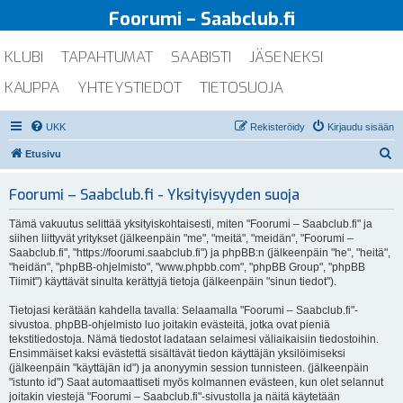
Foorumi – Saabclub.fi
KLUBI
TAPAHTUMAT
SAABISTI
JÄSENEKSI
KAUPPA
YHTEYSTIEDOT
TIETOSUOJA
UKK
Rekisteröidy
Kirjaudu sisään
E
Etusivu
t
Foorumi – Saabclub.fi - Yksityisyyden suoja
s
i
Tämä vakuutus selittää yksityiskohtaisesti, miten "Foorumi – Saabclub.fi" ja
siihen liittyvät yritykset (jälkeenpäin "me", "meitä", "meidän", "Foorumi –
Saabclub.fi", "https://foorumi.saabclub.fi") ja phpBB:n (jälkeenpäin "he", "heitä",
"heidän", "phpBB-ohjelmisto", "www.phpbb.com", "phpBB Group", "phpBB
Tiimit") käyttävät sinulta kerättyjä tietoja (jälkeenpäin "sinun tiedot").
Tietojasi kerätään kahdella tavalla: Selaamalla "Foorumi – Saabclub.fi"-
sivustoa. phpBB-ohjelmisto luo joitakin evästeitä, jotka ovat pieniä
tekstitiedostoja. Nämä tiedostot ladataan selaimesi väliaikaisiin tiedostoihin.
Ensimmäiset kaksi evästettä sisältävät tiedon käyttäjän yksilöimiseksi
(jälkeenpäin "käyttäjän id") ja anonyymin session tunnisteen. (jälkeenpäin
"istunto id") Saat automaattiseti myös kolmannen evästeen, kun olet selannut
joitakin viestejä "Foorumi – Saabclub.fi"-sivustolla ja näitä käytetään