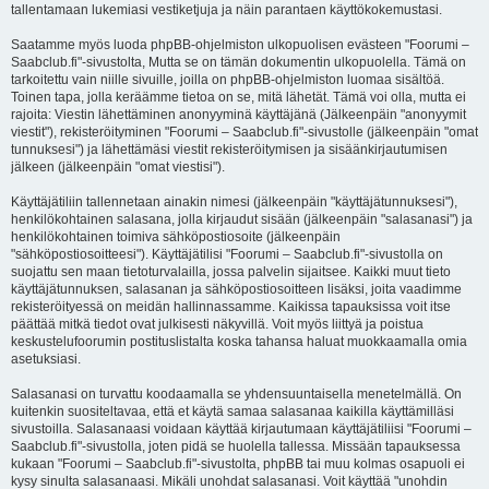
tallentamaan lukemiasi vestiketjuja ja näin parantaen käyttökokemustasi.
Saatamme myös luoda phpBB-ohjelmiston ulkopuolisen evästeen "Foorumi –
Saabclub.fi"-sivustolta, Mutta se on tämän dokumentin ulkopuolella. Tämä on
tarkoitettu vain niille sivuille, joilla on phpBB-ohjelmiston luomaa sisältöä.
Toinen tapa, jolla keräämme tietoa on se, mitä lähetät. Tämä voi olla, mutta ei
rajoita: Viestin lähettäminen anonyyminä käyttäjänä (Jälkeenpäin "anonyymit
viestit"), rekisteröityminen "Foorumi – Saabclub.fi"-sivustolle (jälkeenpäin "omat
tunnuksesi") ja lähettämäsi viestit rekisteröitymisen ja sisäänkirjautumisen
jälkeen (jälkeenpäin "omat viestisi").
Käyttäjätiliin tallennetaan ainakin nimesi (jälkeenpäin "käyttäjätunnuksesi"),
henkilökohtainen salasana, jolla kirjaudut sisään (jälkeenpäin "salasanasi") ja
henkilökohtainen toimiva sähköpostiosoite (jälkeenpäin
"sähköpostiosoitteesi"). Käyttäjätilisi "Foorumi – Saabclub.fi"-sivustolla on
suojattu sen maan tietoturvalailla, jossa palvelin sijaitsee. Kaikki muut tieto
käyttäjätunnuksen, salasanan ja sähköpostiosoitteen lisäksi, joita vaadimme
rekisteröityessä on meidän hallinnassamme. Kaikissa tapauksissa voit itse
päättää mitkä tiedot ovat julkisesti näkyvillä. Voit myös liittyä ja poistua
keskustelufoorumin postituslistalta koska tahansa haluat muokkaamalla omia
asetuksiasi.
Salasanasi on turvattu koodaamalla se yhdensuuntaisella menetelmällä. On
kuitenkin suositeltavaa, että et käytä samaa salasanaa kaikilla käyttämilläsi
sivustoilla. Salasanaasi voidaan käyttää kirjautumaan käyttäjätiliisi "Foorumi –
Saabclub.fi"-sivustolla, joten pidä se huolella tallessa. Missään tapauksessa
kukaan "Foorumi – Saabclub.fi"-sivustolta, phpBB tai muu kolmas osapuoli ei
kysy sinulta salasanaasi. Mikäli unohdat salasanasi. Voit käyttää "unohdin