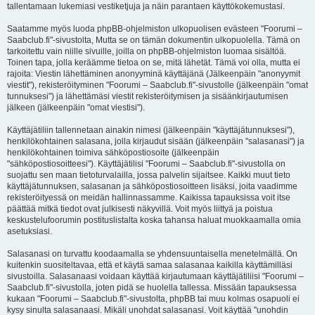
tallentamaan lukemiasi vestiketjuja ja näin parantaen käyttökokemustasi.
Saatamme myös luoda phpBB-ohjelmiston ulkopuolisen evästeen "Foorumi –
Saabclub.fi"-sivustolta, Mutta se on tämän dokumentin ulkopuolella. Tämä on
tarkoitettu vain niille sivuille, joilla on phpBB-ohjelmiston luomaa sisältöä.
Toinen tapa, jolla keräämme tietoa on se, mitä lähetät. Tämä voi olla, mutta ei
rajoita: Viestin lähettäminen anonyyminä käyttäjänä (Jälkeenpäin "anonyymit
viestit"), rekisteröityminen "Foorumi – Saabclub.fi"-sivustolle (jälkeenpäin "omat
tunnuksesi") ja lähettämäsi viestit rekisteröitymisen ja sisäänkirjautumisen
jälkeen (jälkeenpäin "omat viestisi").
Käyttäjätiliin tallennetaan ainakin nimesi (jälkeenpäin "käyttäjätunnuksesi"),
henkilökohtainen salasana, jolla kirjaudut sisään (jälkeenpäin "salasanasi") ja
henkilökohtainen toimiva sähköpostiosoite (jälkeenpäin
"sähköpostiosoitteesi"). Käyttäjätilisi "Foorumi – Saabclub.fi"-sivustolla on
suojattu sen maan tietoturvalailla, jossa palvelin sijaitsee. Kaikki muut tieto
käyttäjätunnuksen, salasanan ja sähköpostiosoitteen lisäksi, joita vaadimme
rekisteröityessä on meidän hallinnassamme. Kaikissa tapauksissa voit itse
päättää mitkä tiedot ovat julkisesti näkyvillä. Voit myös liittyä ja poistua
keskustelufoorumin postituslistalta koska tahansa haluat muokkaamalla omia
asetuksiasi.
Salasanasi on turvattu koodaamalla se yhdensuuntaisella menetelmällä. On
kuitenkin suositeltavaa, että et käytä samaa salasanaa kaikilla käyttämilläsi
sivustoilla. Salasanaasi voidaan käyttää kirjautumaan käyttäjätiliisi "Foorumi –
Saabclub.fi"-sivustolla, joten pidä se huolella tallessa. Missään tapauksessa
kukaan "Foorumi – Saabclub.fi"-sivustolta, phpBB tai muu kolmas osapuoli ei
kysy sinulta salasanaasi. Mikäli unohdat salasanasi. Voit käyttää "unohdin