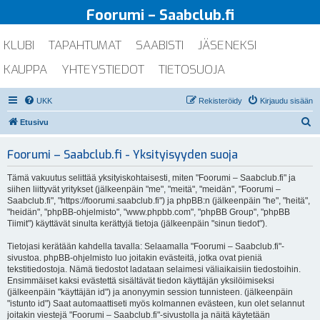
Foorumi – Saabclub.fi
KLUBI
TAPAHTUMAT
SAABISTI
JÄSENEKSI
KAUPPA
YHTEYSTIEDOT
TIETOSUOJA
UKK
Rekisteröidy
Kirjaudu sisään
E
Etusivu
t
Foorumi – Saabclub.fi - Yksityisyyden suoja
s
i
Tämä vakuutus selittää yksityiskohtaisesti, miten "Foorumi – Saabclub.fi" ja
siihen liittyvät yritykset (jälkeenpäin "me", "meitä", "meidän", "Foorumi –
Saabclub.fi", "https://foorumi.saabclub.fi") ja phpBB:n (jälkeenpäin "he", "heitä",
"heidän", "phpBB-ohjelmisto", "www.phpbb.com", "phpBB Group", "phpBB
Tiimit") käyttävät sinulta kerättyjä tietoja (jälkeenpäin "sinun tiedot").
Tietojasi kerätään kahdella tavalla: Selaamalla "Foorumi – Saabclub.fi"-
sivustoa. phpBB-ohjelmisto luo joitakin evästeitä, jotka ovat pieniä
tekstitiedostoja. Nämä tiedostot ladataan selaimesi väliaikaisiin tiedostoihin.
Ensimmäiset kaksi evästettä sisältävät tiedon käyttäjän yksilöimiseksi
(jälkeenpäin "käyttäjän id") ja anonyymin session tunnisteen. (jälkeenpäin
"istunto id") Saat automaattiseti myös kolmannen evästeen, kun olet selannut
joitakin viestejä "Foorumi – Saabclub.fi"-sivustolla ja näitä käytetään