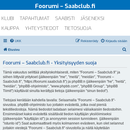
Foorumi – Saabclub.fi
KLUBI
TAPAHTUMAT
SAABISTI
JÄSENEKSI
KAUPPA
YHTEYSTIEDOT
TIETOSUOJA
UKK
Rekisteröidy
Kirjaudu sisään
E
Etusivu
t
Foorumi – Saabclub.fi - Yksityisyyden suoja
s
i
Tämä vakuutus selittää yksityiskohtaisesti, miten "Foorumi – Saabclub.fi" ja
siihen liittyvät yritykset (jälkeenpäin "me", "meitä", "meidän", "Foorumi –
Saabclub.fi", "https://foorumi.saabclub.fi") ja phpBB:n (jälkeenpäin "he", "heitä",
"heidän", "phpBB-ohjelmisto", "www.phpbb.com", "phpBB Group", "phpBB
Tiimit") käyttävät sinulta kerättyjä tietoja (jälkeenpäin "sinun tiedot").
Tietojasi kerätään kahdella tavalla: Selaamalla "Foorumi – Saabclub.fi"-
sivustoa. phpBB-ohjelmisto luo joitakin evästeitä, jotka ovat pieniä
tekstitiedostoja. Nämä tiedostot ladataan selaimesi väliaikaisiin tiedostoihin.
Ensimmäiset kaksi evästettä sisältävät tiedon käyttäjän yksilöimiseksi
(jälkeenpäin "käyttäjän id") ja anonyymin session tunnisteen. (jälkeenpäin
"istunto id") Saat automaattiseti myös kolmannen evästeen, kun olet selannut
joitakin viestejä "Foorumi – Saabclub.fi"-sivustolla ja näitä käytetään