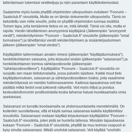
tallentamaan lukemiasi vestiketjuja ja näin parantaen käyttökokemustasi.
Saatamme myös luoda phpBB-ohjelmiston ulkopuolisen evästeen "Foorumi –
Saabclub.fi"-sivustolta, Mutta se on tämän dokumentin ulkopuolella. Tämä on
tarkoitettu vain niille sivuille, joilla on phpBB-ohjelmiston luomaa sisältöä.
Toinen tapa, jolla keräämme tietoa on se, mitä lähetät. Tämä voi olla, mutta ei
rajoita: Viestin lähettäminen anonyyminä käyttäjänä (Jälkeenpäin "anonyymit
viestit"), rekisteröityminen "Foorumi – Saabclub.fi"-sivustolle (jälkeenpäin "omat
tunnuksesi") ja lähettämäsi viestit rekisteröitymisen ja sisäänkirjautumisen
jälkeen (jälkeenpäin "omat viestisi").
Käyttäjätiliin tallennetaan ainakin nimesi (jälkeenpäin "käyttäjätunnuksesi"),
henkilökohtainen salasana, jolla kirjaudut sisään (jälkeenpäin "salasanasi") ja
henkilökohtainen toimiva sähköpostiosoite (jälkeenpäin
"sähköpostiosoitteesi"). Käyttäjätilisi "Foorumi – Saabclub.fi"-sivustolla on
suojattu sen maan tietoturvalailla, jossa palvelin sijaitsee. Kaikki muut tieto
käyttäjätunnuksen, salasanan ja sähköpostiosoitteen lisäksi, joita vaadimme
rekisteröityessä on meidän hallinnassamme. Kaikissa tapauksissa voit itse
päättää mitkä tiedot ovat julkisesti näkyvillä. Voit myös liittyä ja poistua
keskustelufoorumin postituslistalta koska tahansa haluat muokkaamalla omia
asetuksiasi.
Salasanasi on turvattu koodaamalla se yhdensuuntaisella menetelmällä. On
kuitenkin suositeltavaa, että et käytä samaa salasanaa kaikilla käyttämilläsi
sivustoilla. Salasanaasi voidaan käyttää kirjautumaan käyttäjätiliisi "Foorumi –
Saabclub.fi"-sivustolla, joten pidä se huolella tallessa. Missään tapauksessa
kukaan "Foorumi – Saabclub.fi"-sivustolta, phpBB tai muu kolmas osapuoli ei
kysy sinulta salasanaasi. Mikäli unohdat salasanasi. Voit käyttää "unohdin