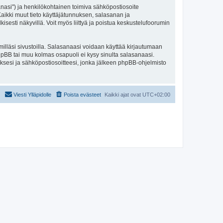
sanasi") ja henkilökohtainen toimiva sähköpostiosoite
. Kaikki muut tieto käyttäjätunnuksen, salasanan ja
isesti näkyvillä. Voit myös liittyä ja poistua keskustelufoorumin
illäsi sivustoilla. Salasanaasi voidaan käyttää kirjautumaan
 phpBB tai muu kolmas osapuoli ei kysy sinulta salasanaasi.
ksesi ja sähköpostiosoitteesi, jonka jälkeen phpBB-ohjelmisto
Viesti Ylläpidolle
Poista evästeet
Kaikki ajat ovat
UTC+02:00