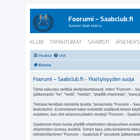
Foorumi – Saabclub.fi
Suomen Saab-klubi ry
KLUBI
TAPAHTUMAT
SAABISTI
JÄSENEKS
Pikalinkit
UKK
Etusivu
Foorumi – Saabclub.fi - Yksityisyyden suoja
Tämä vakuutus selittää yksityiskohtaisesti, miten "Foorumi – Saabc
(jälkeenpäin "he", "heitä", "heidän", "phpBB-ohjelmisto", "www.p
Tietojasi kerätään kahdella tavalla: Selaamalla "Foorumi – Saabc
tiedostoihin. Ensimmäiset kaksi evästettä sisältävät tiedon käy
evästeen, kun olet selannut joitakin viestejä "Foorumi – Saabclu
Saatamme myös luoda phpBB-ohjelmiston ulkopuolisen evästeen "F
ohjelmiston luomaa sisältöä. Toinen tapa, jolla keräämme tietoa 
rekisteröityminen "Foorumi – Saabclub.fi"-sivustolle (jälkeenpäi