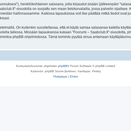
jätunnuksesi"), henkilökohtainen salasana, jolla kirjaudut sisään (jälkeenpäin "sala
aabclub.fi"-sivustolla on suojattu sen maan tietoturvalailla, jossa palvelin sijaitsee
meidän hallinnassamme. Kaikissa tapauksissa voit itse päättää mitkä tiedot ovat julk
ksiasi.
lmällä. On kuitenkin suositeltavaa, että et käytä samaa salasanaa kaikilla käyttäm
e huolella tallessa. Missään tapauksessa kukaan "Foorumi – Saabclub.fi"-sivustolta,
toimintoa phpBB-ohjelmistossa. Tämä toiminto pyytää sinua antamaan käyttäjätunnu
Keskustelufoorumin ohjelmisto
phpBB
® Forum Software © phpBB Limited
Käännös: phpBB Suomi (lurttinen, harritapio, Pettis)
Yksityisyys
|
Ehdot