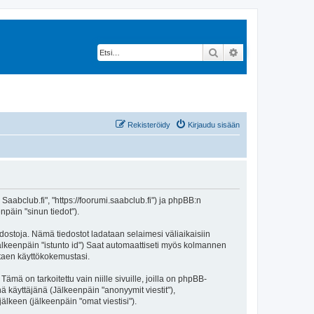
Etsi
Tarkennettu hak
Rekisteröidy
Kirjaudu sisään
 Saabclub.fi", "https://foorumi.saabclub.fi") ja phpBB:n
npäin "sinun tiedot").
edostoja. Nämä tiedostot ladataan selaimesi väliaikaisiin
(jälkeenpäin "istunto id") Saat automaattiseti myös kolmannen
ntaen käyttökokemustasi.
 on tarkoitettu vain niille sivuille, joilla on phpBB-
ä käyttäjänä (Jälkeenpäin "anonyymit viestit"),
jälkeen (jälkeenpäin "omat viestisi").