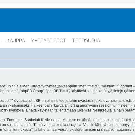
I
KAUPPA
YHTEYSTIEDOT
TIETOSUOJA
lub.fi" ja siihen liittyvät yritykset (jälkeenpäin "me", "meitä", "meidän", "Foorumi –
hpbb.com", "phpBB Group", "phpBB Tiimit") käyttävät sinulta kerättyjä tietoja (jälkee
lub.fi"-sivustoa. phpBB-ohjelmisto luo joitakin evästeitä, jotka ovat pieniä tekstiti
ttäjän yksilöimiseksi (jälkeenpäin "käyttäjän id") ja anonyymin session tunnisteen. 
b.fi"-sivustolla ja näitä käytetään tallentamaan lukemiasi vestiketjuja ja näin para
oorumi – Saabclub.fi"-sivustolta, Mutta se on tämän dokumentin ulkopuolella. Tämä
on se, mitä lähetät. Tämä voi olla, mutta ei rajoita: Viestin lähettäminen anonyymin
n "omat tunnuksesi") ja lähettämäsi viestit rekisteröitymisen ja sisäänkirjautumisen 