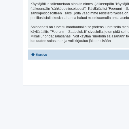
Käyttäjätiliin tallennetaan ainakin nimesi (jälkeenpäin "käyttä
(jälkeenpäin "sähköpostiosoitteesi"). Käyttäjätilisi "Foorumi – S
sähköpostiosoitteen lisäksi, joita vaadimme rekisteröityessä on 
postituslistalta koska tahansa haluat muokkaamalla omia asetu
Salasanasi on turvattu koodaamalla se yhdensuuntaisella menete
käyttäjätiliisi "Foorumi – Saabclub.fi"-sivustolla, joten pidä s
Mikäli unohdat salasanasi. Voit käyttää "unohdin salasanani" 
luo uuden salasanan ja voit kirjautua jälleen sisään.
Etusivu