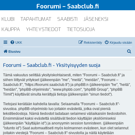
Foorumi – Saabclub.fi
KLUBI
TAPAHTUMAT
SAABISTI
JÄSENEKSI
KAUPPA
YHTEYSTIEDOT
TIETOSUOJA
UKK
Rekisteröidy
Kirjaudu sisään
E
Etusivu
t
Foorumi – Saabclub.fi - Yksityisyyden suoja
s
i
Tämä vakuutus selittää yksityiskohtaisesti, miten "Foorumi – Saabclub.fi" ja
siihen liittyvät yritykset (jälkeenpäin "me", "meitä", "meidän", "Foorumi –
Saabclub.fi", "https://foorumi.saabclub.fi") ja phpBB:n (jälkeenpäin "he", "heitä",
"heidän", "phpBB-ohjelmisto", "www.phpbb.com", "phpBB Group", "phpBB
Tiimit") käyttävät sinulta kerättyjä tietoja (jälkeenpäin "sinun tiedot").
Tietojasi kerätään kahdella tavalla: Selaamalla "Foorumi – Saabclub.fi"-
sivustoa. phpBB-ohjelmisto luo joitakin evästeitä, jotka ovat pieniä
tekstitiedostoja. Nämä tiedostot ladataan selaimesi väliaikaisiin tiedostoihin.
Ensimmäiset kaksi evästettä sisältävät tiedon käyttäjän yksilöimiseksi
(jälkeenpäin "käyttäjän id") ja anonyymin session tunnisteen. (jälkeenpäin
"istunto id") Saat automaattiseti myös kolmannen evästeen, kun olet selannut
joitakin viestejä "Foorumi – Saabclub.fi"-sivustolla ja näitä käytetään