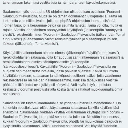
tallentamaan lukemiasi vestiketjuja ja näin parantaen käyttökokemustasi.
Saatamme myös luoda phpBB-ohjelmiston ulkopuolisen evästeen "Foorumi –
Saabclub.fi"-sivustolta, Mutta se on tämän dokumentin ulkopuolella. Tämä on
tarkoitettu vain niille sivuille, joilla on phpBB-ohjelmiston luomaa sisältöä.
Toinen tapa, jolla keräämme tietoa on se, mitä lähetät. Tämä voi olla, mutta ei
rajoita: Viestin lähettäminen anonyyminä käyttäjänä (Jälkeenpäin "anonyymit
viestit"), rekisteröityminen "Foorumi – Saabclub.fi"-sivustolle (jälkeenpäin "omat
tunnuksesi") ja lähettämäsi viestit rekisteröitymisen ja sisäänkirjautumisen
jälkeen (jälkeenpäin "omat viestisi").
Käyttäjätiliin tallennetaan ainakin nimesi (jälkeenpäin "käyttäjätunnuksesi"),
henkilökohtainen salasana, jolla kirjaudut sisään (jälkeenpäin "salasanasi") ja
henkilökohtainen toimiva sähköpostiosoite (jälkeenpäin
"sähköpostiosoitteesi"). Käyttäjätilisi "Foorumi – Saabclub.fi"-sivustolla on
suojattu sen maan tietoturvalailla, jossa palvelin sijaitsee. Kaikki muut tieto
käyttäjätunnuksen, salasanan ja sähköpostiosoitteen lisäksi, joita vaadimme
rekisteröityessä on meidän hallinnassamme. Kaikissa tapauksissa voit itse
päättää mitkä tiedot ovat julkisesti näkyvillä. Voit myös liittyä ja poistua
keskustelufoorumin postituslistalta koska tahansa haluat muokkaamalla omia
asetuksiasi.
Salasanasi on turvattu koodaamalla se yhdensuuntaisella menetelmällä. On
kuitenkin suositeltavaa, että et käytä samaa salasanaa kaikilla käyttämilläsi
sivustoilla. Salasanaasi voidaan käyttää kirjautumaan käyttäjätiliisi "Foorumi –
Saabclub.fi"-sivustolla, joten pidä se huolella tallessa. Missään tapauksessa
kukaan "Foorumi – Saabclub.fi"-sivustolta, phpBB tai muu kolmas osapuoli ei
kysy sinulta salasanaasi. Mikäli unohdat salasanasi. Voit käyttää "unohdin