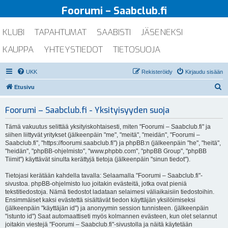
Foorumi – Saabclub.fi
KLUBI
TAPAHTUMAT
SAABISTI
JÄSENEKSI
KAUPPA
YHTEYSTIEDOT
TIETOSUOJA
UKK
Rekisteröidy
Kirjaudu sisään
E
Etusivu
t
Foorumi – Saabclub.fi - Yksityisyyden suoja
s
i
Tämä vakuutus selittää yksityiskohtaisesti, miten "Foorumi – Saabclub.fi" ja
siihen liittyvät yritykset (jälkeenpäin "me", "meitä", "meidän", "Foorumi –
Saabclub.fi", "https://foorumi.saabclub.fi") ja phpBB:n (jälkeenpäin "he", "heitä",
"heidän", "phpBB-ohjelmisto", "www.phpbb.com", "phpBB Group", "phpBB
Tiimit") käyttävät sinulta kerättyjä tietoja (jälkeenpäin "sinun tiedot").
Tietojasi kerätään kahdella tavalla: Selaamalla "Foorumi – Saabclub.fi"-
sivustoa. phpBB-ohjelmisto luo joitakin evästeitä, jotka ovat pieniä
tekstitiedostoja. Nämä tiedostot ladataan selaimesi väliaikaisiin tiedostoihin.
Ensimmäiset kaksi evästettä sisältävät tiedon käyttäjän yksilöimiseksi
(jälkeenpäin "käyttäjän id") ja anonyymin session tunnisteen. (jälkeenpäin
"istunto id") Saat automaattiseti myös kolmannen evästeen, kun olet selannut
joitakin viestejä "Foorumi – Saabclub.fi"-sivustolla ja näitä käytetään