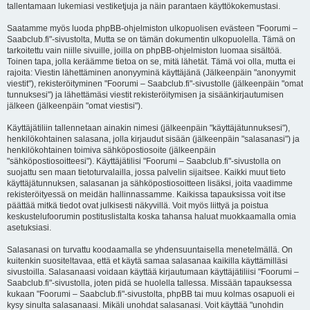
tallentamaan lukemiasi vestiketjuja ja näin parantaen käyttökokemustasi.
Saatamme myös luoda phpBB-ohjelmiston ulkopuolisen evästeen "Foorumi –
Saabclub.fi"-sivustolta, Mutta se on tämän dokumentin ulkopuolella. Tämä on
tarkoitettu vain niille sivuille, joilla on phpBB-ohjelmiston luomaa sisältöä.
Toinen tapa, jolla keräämme tietoa on se, mitä lähetät. Tämä voi olla, mutta ei
rajoita: Viestin lähettäminen anonyyminä käyttäjänä (Jälkeenpäin "anonyymit
viestit"), rekisteröityminen "Foorumi – Saabclub.fi"-sivustolle (jälkeenpäin "omat
tunnuksesi") ja lähettämäsi viestit rekisteröitymisen ja sisäänkirjautumisen
jälkeen (jälkeenpäin "omat viestisi").
Käyttäjätiliin tallennetaan ainakin nimesi (jälkeenpäin "käyttäjätunnuksesi"),
henkilökohtainen salasana, jolla kirjaudut sisään (jälkeenpäin "salasanasi") ja
henkilökohtainen toimiva sähköpostiosoite (jälkeenpäin
"sähköpostiosoitteesi"). Käyttäjätilisi "Foorumi – Saabclub.fi"-sivustolla on
suojattu sen maan tietoturvalailla, jossa palvelin sijaitsee. Kaikki muut tieto
käyttäjätunnuksen, salasanan ja sähköpostiosoitteen lisäksi, joita vaadimme
rekisteröityessä on meidän hallinnassamme. Kaikissa tapauksissa voit itse
päättää mitkä tiedot ovat julkisesti näkyvillä. Voit myös liittyä ja poistua
keskustelufoorumin postituslistalta koska tahansa haluat muokkaamalla omia
asetuksiasi.
Salasanasi on turvattu koodaamalla se yhdensuuntaisella menetelmällä. On
kuitenkin suositeltavaa, että et käytä samaa salasanaa kaikilla käyttämilläsi
sivustoilla. Salasanaasi voidaan käyttää kirjautumaan käyttäjätiliisi "Foorumi –
Saabclub.fi"-sivustolla, joten pidä se huolella tallessa. Missään tapauksessa
kukaan "Foorumi – Saabclub.fi"-sivustolta, phpBB tai muu kolmas osapuoli ei
kysy sinulta salasanaasi. Mikäli unohdat salasanasi. Voit käyttää "unohdin