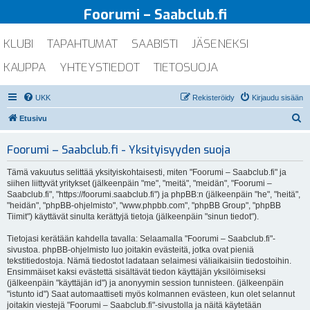
Foorumi – Saabclub.fi
KLUBI
TAPAHTUMAT
SAABISTI
JÄSENEKSI
KAUPPA
YHTEYSTIEDOT
TIETOSUOJA
UKK
Rekisteröidy
Kirjaudu sisään
E
Etusivu
t
Foorumi – Saabclub.fi - Yksityisyyden suoja
s
i
Tämä vakuutus selittää yksityiskohtaisesti, miten "Foorumi – Saabclub.fi" ja
siihen liittyvät yritykset (jälkeenpäin "me", "meitä", "meidän", "Foorumi –
Saabclub.fi", "https://foorumi.saabclub.fi") ja phpBB:n (jälkeenpäin "he", "heitä",
"heidän", "phpBB-ohjelmisto", "www.phpbb.com", "phpBB Group", "phpBB
Tiimit") käyttävät sinulta kerättyjä tietoja (jälkeenpäin "sinun tiedot").
Tietojasi kerätään kahdella tavalla: Selaamalla "Foorumi – Saabclub.fi"-
sivustoa. phpBB-ohjelmisto luo joitakin evästeitä, jotka ovat pieniä
tekstitiedostoja. Nämä tiedostot ladataan selaimesi väliaikaisiin tiedostoihin.
Ensimmäiset kaksi evästettä sisältävät tiedon käyttäjän yksilöimiseksi
(jälkeenpäin "käyttäjän id") ja anonyymin session tunnisteen. (jälkeenpäin
"istunto id") Saat automaattiseti myös kolmannen evästeen, kun olet selannut
joitakin viestejä "Foorumi – Saabclub.fi"-sivustolla ja näitä käytetään