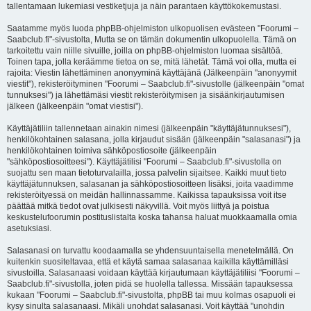
tallentamaan lukemiasi vestiketjuja ja näin parantaen käyttökokemustasi.
Saatamme myös luoda phpBB-ohjelmiston ulkopuolisen evästeen "Foorumi –
Saabclub.fi"-sivustolta, Mutta se on tämän dokumentin ulkopuolella. Tämä on
tarkoitettu vain niille sivuille, joilla on phpBB-ohjelmiston luomaa sisältöä.
Toinen tapa, jolla keräämme tietoa on se, mitä lähetät. Tämä voi olla, mutta ei
rajoita: Viestin lähettäminen anonyyminä käyttäjänä (Jälkeenpäin "anonyymit
viestit"), rekisteröityminen "Foorumi – Saabclub.fi"-sivustolle (jälkeenpäin "omat
tunnuksesi") ja lähettämäsi viestit rekisteröitymisen ja sisäänkirjautumisen
jälkeen (jälkeenpäin "omat viestisi").
Käyttäjätiliin tallennetaan ainakin nimesi (jälkeenpäin "käyttäjätunnuksesi"),
henkilökohtainen salasana, jolla kirjaudut sisään (jälkeenpäin "salasanasi") ja
henkilökohtainen toimiva sähköpostiosoite (jälkeenpäin
"sähköpostiosoitteesi"). Käyttäjätilisi "Foorumi – Saabclub.fi"-sivustolla on
suojattu sen maan tietoturvalailla, jossa palvelin sijaitsee. Kaikki muut tieto
käyttäjätunnuksen, salasanan ja sähköpostiosoitteen lisäksi, joita vaadimme
rekisteröityessä on meidän hallinnassamme. Kaikissa tapauksissa voit itse
päättää mitkä tiedot ovat julkisesti näkyvillä. Voit myös liittyä ja poistua
keskustelufoorumin postituslistalta koska tahansa haluat muokkaamalla omia
asetuksiasi.
Salasanasi on turvattu koodaamalla se yhdensuuntaisella menetelmällä. On
kuitenkin suositeltavaa, että et käytä samaa salasanaa kaikilla käyttämilläsi
sivustoilla. Salasanaasi voidaan käyttää kirjautumaan käyttäjätiliisi "Foorumi –
Saabclub.fi"-sivustolla, joten pidä se huolella tallessa. Missään tapauksessa
kukaan "Foorumi – Saabclub.fi"-sivustolta, phpBB tai muu kolmas osapuoli ei
kysy sinulta salasanaasi. Mikäli unohdat salasanasi. Voit käyttää "unohdin