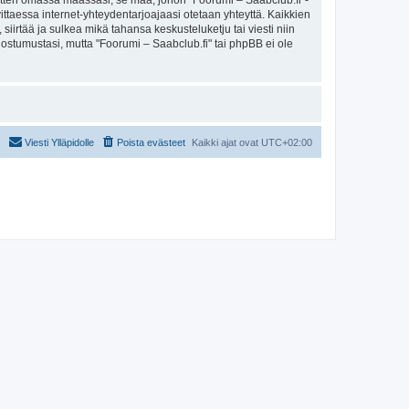
sitten omassa maassasi, se maa, johon "Foorumi – Saabclub.fi"-
arvittaessa internet-yhteydentarjoajaasi otetaan yhteyttä. Kaikkien
iirtää ja sulkea mikä tahansa keskusteluketju tai viesti niin
uostumustasi, mutta "Foorumi – Saabclub.fi" tai phpBB ei ole
Viesti Ylläpidolle
Poista evästeet
Kaikki ajat ovat
UTC+02:00