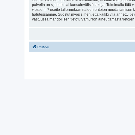
Suostut olemaan esittämättä loukkaavaa, vihamielistä, epämoraa
palvelin on sijoitettu tai kansainvälisiä lakeja. Toimimalla tätä 
viestien IP-osoite tallennetaan näiden ehtojen noudattamisen tar
halutessamme. Suostut myös siihen, että kaikki yllä annettu tie
vastuussa mahdollisen tietoturvamurron aiheuttamasta tietojen v
Etusivu