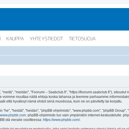
I
KAUPPA
YHTEYSTIEDOT
TIETOSUOJA
"meitä", "meidän", "Foorumi – Saabclub.fi", "https://foorumi.saabclub.fi"), sitoudut
ua. Me voimme muuttaa näitä ehtoja koska tahansa ja teemme parhaamme informoida
atii että hyväksyt nämä ehdot siinä muodossa, kuin ne on päivitetty tai korjattu.
"he", "heidät", "heidän", "phpBB-ohjelmisto", "www.phpbb.com", "phpBB Group", "ph
www.phpbb.com
. phpBB-ohjelmisto luo vain ympäristön internet-keskustelulle. php
BB:stä vieraile osoitteessa:
https://www.phpbb.com/
.