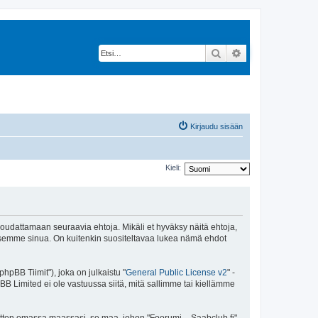
Etsi
Tarkennettu hak
Kirjaudu sisään
Kieli:
 noudattamaan seuraavia ehtoja. Mikäli et hyväksy näitä ehtoja,
ksemme sinua. On kuitenkin suositeltavaa lukea nämä ehdot
pBB Tiimit"), joka on julkaistu "
General Public License v2
" -
BB Limited ei ole vastuussa siitä, mitä sallimme tai kiellämme