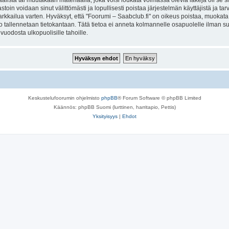
lista tai muutakaan materiaalia, joka voisi loukata voimassa olevia lakeja oli se 
vastoin voidaan sinut välittömästi ja lopullisesti poistaa järjestelmän käyttäjistä ja t
kkailua varten. Hyväksyt, että "Foorumi – Saabclub.fi" on oikeus poistaa, muokata, s
to tallennetaan tietokantaan. Tätä tietoa ei anneta kolmannelle osapuolelle ilman s
uodosta ulkopuolisille tahoille.
Keskustelufoorumin ohjelmisto
phpBB
® Forum Software © phpBB Limited
Käännös: phpBB Suomi (lurttinen, harritapio, Pettis)
Yksityisyys
|
Ehdot