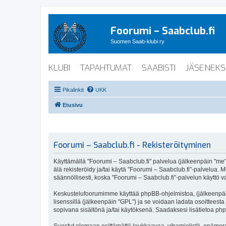
Foorumi – Saabclub.fi
Suomen Saab-klubi ry
KLUBI
TAPAHTUMAT
SAABISTI
JÄSENEKS
Pikalinkit
UKK
Etusivu
Foorumi – Saabclub.fi - Rekisteröityminen
Käyttämällä "Foorumi – Saabclub.fi" palvelua (jälkeenpäin "me", 
älä rekisteröidy ja/tai käytä "Foorumi – Saabclub.fi"-palvel
säännöllisesti, koska "Foorumi – Saabclub.fi"-palvelun käyttö va
Keskustelufoorumimme käyttää phpBB-ohjelmistoa, (jälkeenpäin 
lisenssillä (jälkeenpäin "GPL") ja se voidaan ladata osoitteesta
sopivana sisältönä ja/tai käytöksenä. Saadaksesi lisätietoa php