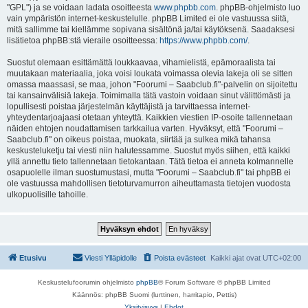
"GPL") ja se voidaan ladata osoitteesta
www.phpbb.com
. phpBB-ohjelmisto luo
vain ympäristön internet-keskustelulle. phpBB Limited ei ole vastuussa siitä,
mitä sallimme tai kiellämme sopivana sisältönä ja/tai käytöksenä. Saadaksesi
lisätietoa phpBB:stä vieraile osoitteessa:
https://www.phpbb.com/
.
Suostut olemaan esittämättä loukkaavaa, vihamielistä, epämoraalista tai
muutakaan materiaalia, joka voisi loukata voimassa olevia lakeja oli se sitten
omassa maassasi, se maa, johon "Foorumi – Saabclub.fi"-palvelin on sijoitettu
tai kansainvälisiä lakeja. Toimimalla tätä vastoin voidaan sinut välittömästi ja
lopullisesti poistaa järjestelmän käyttäjistä ja tarvittaessa internet-
yhteydentarjoajaasi otetaan yhteyttä. Kaikkien viestien IP-osoite tallennetaan
näiden ehtojen noudattamisen tarkkailua varten. Hyväksyt, että "Foorumi –
Saabclub.fi" on oikeus poistaa, muokata, siirtää ja sulkea mikä tahansa
keskusteluketju tai viesti niin halutessamme. Suostut myös siihen, että kaikki
yllä annettu tieto tallennetaan tietokantaan. Tätä tietoa ei anneta kolmannelle
osapuolelle ilman suostumustasi, mutta "Foorumi – Saabclub.fi" tai phpBB ei
ole vastuussa mahdollisen tietoturvamurron aiheuttamasta tietojen vuodosta
ulkopuolisille tahoille.
Etusivu
Viesti Ylläpidolle
Poista evästeet
Kaikki ajat ovat
UTC+02:00
Keskustelufoorumin ohjelmisto
phpBB
® Forum Software © phpBB Limited
Käännös: phpBB Suomi (lurttinen, harritapio, Pettis)
Yksityisyys
|
Ehdot