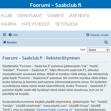
Foorumi – Saabclub.fi
KLUBI
TAPAHTUMAT
SAABISTI
JÄSENEKSI
KAUPPA
YHTEYSTIEDOT
TIETOSUOJA
UKK
Kirjaudu sisään
E
Etusivu
t
Kieli:
s
Foorumi – Saabclub.fi - Rekisteröityminen
i
Käyttämällä "Foorumi – Saabclub.fi" palvelua (jälkeenpäin "me", "meitä",
"meidän", "Foorumi – Saabclub.fi", "https://foorumi.saabclub.fi"), sitoudut
noudattamaan seuraavia ehtoja. Mikäli et hyväksy näitä ehtoja, älä rekisteröidy
ja/tai käytä "Foorumi – Saabclub.fi"-palvelua. Me voimme muuttaa näitä ehtoja
koska tahansa ja teemme parhaamme informoidaksemme sinua. On kuitenkin
suositeltavaa lukea nämä ehdot säännöllisesti, koska "Foorumi – Saabclub.fi"-
palvelun käyttö vaatii että hyväksyt nämä ehdot siinä muodossa, kuin ne on
päivitetty tai korjattu.
Keskustelufoorumimme käyttää phpBB-ohjelmistoa, (jälkeenpäin "he", "heidät",
"heidän", "phpBB-ohjelmisto", "www.phpbb.com", "phpBB Group", "phpBB
Tiimit"), joka on julkaistu "
General Public License v2
" -lisenssillä (jälkeenpäin