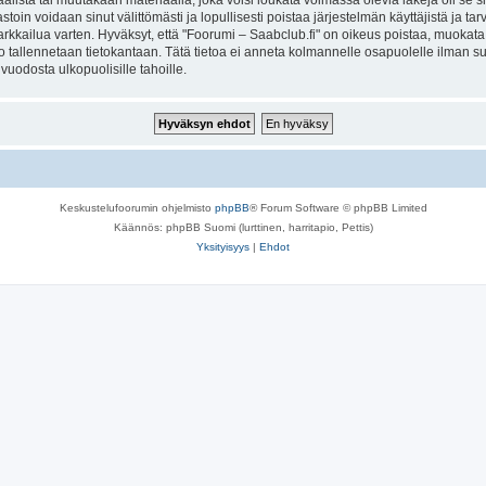
lista tai muutakaan materiaalia, joka voisi loukata voimassa olevia lakeja oli se 
vastoin voidaan sinut välittömästi ja lopullisesti poistaa järjestelmän käyttäjistä ja t
kkailua varten. Hyväksyt, että "Foorumi – Saabclub.fi" on oikeus poistaa, muokata, s
to tallennetaan tietokantaan. Tätä tietoa ei anneta kolmannelle osapuolelle ilman s
uodosta ulkopuolisille tahoille.
Keskustelufoorumin ohjelmisto
phpBB
® Forum Software © phpBB Limited
Käännös: phpBB Suomi (lurttinen, harritapio, Pettis)
Yksityisyys
|
Ehdot