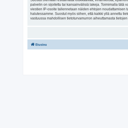
Suostut olemaan esittämättä loukkaavaa, vihamielistä, epämoraa
palvelin on sijoitettu tai kansainvälisiä lakeja. Toimimalla tätä 
viestien IP-osoite tallennetaan näiden ehtojen noudattamisen tar
halutessamme. Suostut myös siihen, että kaikki yllä annettu tie
vastuussa mahdollisen tietoturvamurron aiheuttamasta tietojen v
Etusivu