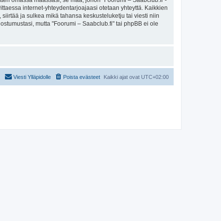
sitten omassa maassasi, se maa, johon "Foorumi – Saabclub.fi"-
arvittaessa internet-yhteydentarjoajaasi otetaan yhteyttä. Kaikkien
iirtää ja sulkea mikä tahansa keskusteluketju tai viesti niin
uostumustasi, mutta "Foorumi – Saabclub.fi" tai phpBB ei ole
Viesti Ylläpidolle
Poista evästeet
Kaikki ajat ovat
UTC+02:00