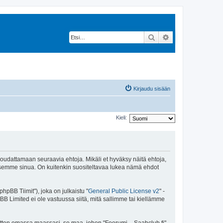
Etsi
Tarkennettu hak
Kirjaudu sisään
Kieli:
 noudattamaan seuraavia ehtoja. Mikäli et hyväksy näitä ehtoja,
ksemme sinua. On kuitenkin suositeltavaa lukea nämä ehdot
pBB Tiimit"), joka on julkaistu "
General Public License v2
" -
BB Limited ei ole vastuussa siitä, mitä sallimme tai kiellämme