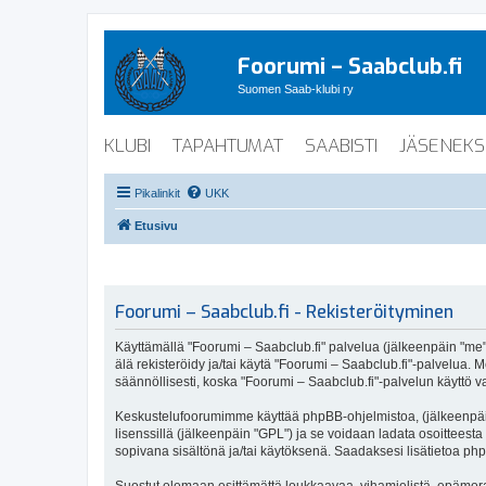
Foorumi – Saabclub.fi
Suomen Saab-klubi ry
KLUBI
TAPAHTUMAT
SAABISTI
JÄSENEKS
Pikalinkit
UKK
Etusivu
Foorumi – Saabclub.fi - Rekisteröityminen
Käyttämällä "Foorumi – Saabclub.fi" palvelua (jälkeenpäin "me", 
älä rekisteröidy ja/tai käytä "Foorumi – Saabclub.fi"-palvel
säännöllisesti, koska "Foorumi – Saabclub.fi"-palvelun käyttö va
Keskustelufoorumimme käyttää phpBB-ohjelmistoa, (jälkeenpäin 
lisenssillä (jälkeenpäin "GPL") ja se voidaan ladata osoitteesta
sopivana sisältönä ja/tai käytöksenä. Saadaksesi lisätietoa php