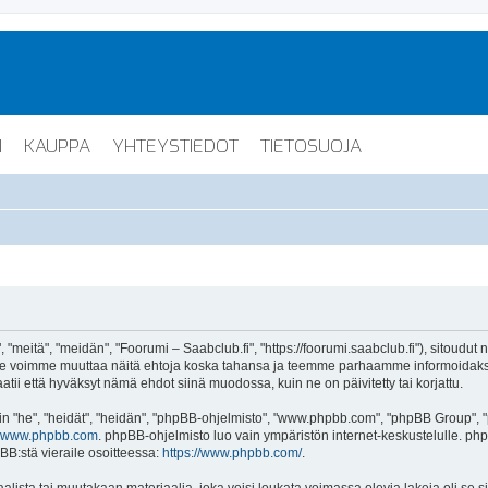
I
KAUPPA
YHTEYSTIEDOT
TIETOSUOJA
"meitä", "meidän", "Foorumi – Saabclub.fi", "https://foorumi.saabclub.fi"), sitoudut
ua. Me voimme muuttaa näitä ehtoja koska tahansa ja teemme parhaamme informoida
atii että hyväksyt nämä ehdot siinä muodossa, kuin ne on päivitetty tai korjattu.
"he", "heidät", "heidän", "phpBB-ohjelmisto", "www.phpbb.com", "phpBB Group", "ph
www.phpbb.com
. phpBB-ohjelmisto luo vain ympäristön internet-keskustelulle. php
BB:stä vieraile osoitteessa:
https://www.phpbb.com/
.