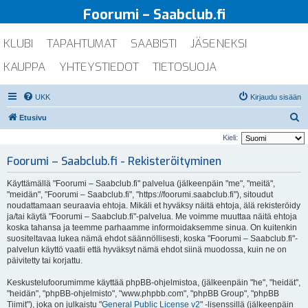
Foorumi – Saabclub.fi
KLUBI
TAPAHTUMAT
SAABISTI
JÄSENEKSI
KAUPPA
YHTEYSTIEDOT
TIETOSUOJA
UKK
Kirjaudu sisään
E
Etusivu
t
Kieli:
s
Foorumi – Saabclub.fi - Rekisteröityminen
i
Käyttämällä "Foorumi – Saabclub.fi" palvelua (jälkeenpäin "me", "meitä",
"meidän", "Foorumi – Saabclub.fi", "https://foorumi.saabclub.fi"), sitoudut
noudattamaan seuraavia ehtoja. Mikäli et hyväksy näitä ehtoja, älä rekisteröidy
ja/tai käytä "Foorumi – Saabclub.fi"-palvelua. Me voimme muuttaa näitä ehtoja
koska tahansa ja teemme parhaamme informoidaksemme sinua. On kuitenkin
suositeltavaa lukea nämä ehdot säännöllisesti, koska "Foorumi – Saabclub.fi"-
palvelun käyttö vaatii että hyväksyt nämä ehdot siinä muodossa, kuin ne on
päivitetty tai korjattu.
Keskustelufoorumimme käyttää phpBB-ohjelmistoa, (jälkeenpäin "he", "heidät",
"heidän", "phpBB-ohjelmisto", "www.phpbb.com", "phpBB Group", "phpBB
Tiimit"), joka on julkaistu "
General Public License v2
" -lisenssillä (jälkeenpäin