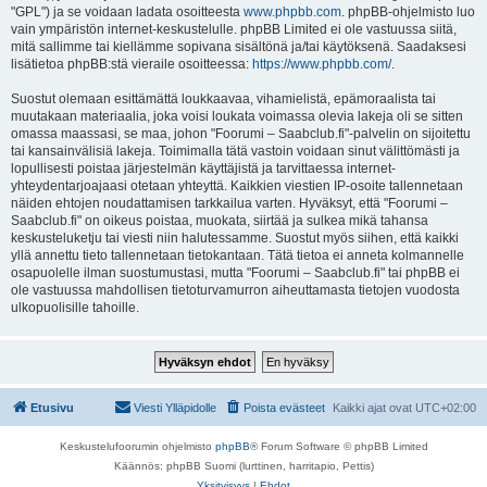
"GPL") ja se voidaan ladata osoitteesta
www.phpbb.com
. phpBB-ohjelmisto luo
vain ympäristön internet-keskustelulle. phpBB Limited ei ole vastuussa siitä,
mitä sallimme tai kiellämme sopivana sisältönä ja/tai käytöksenä. Saadaksesi
lisätietoa phpBB:stä vieraile osoitteessa:
https://www.phpbb.com/
.
Suostut olemaan esittämättä loukkaavaa, vihamielistä, epämoraalista tai
muutakaan materiaalia, joka voisi loukata voimassa olevia lakeja oli se sitten
omassa maassasi, se maa, johon "Foorumi – Saabclub.fi"-palvelin on sijoitettu
tai kansainvälisiä lakeja. Toimimalla tätä vastoin voidaan sinut välittömästi ja
lopullisesti poistaa järjestelmän käyttäjistä ja tarvittaessa internet-
yhteydentarjoajaasi otetaan yhteyttä. Kaikkien viestien IP-osoite tallennetaan
näiden ehtojen noudattamisen tarkkailua varten. Hyväksyt, että "Foorumi –
Saabclub.fi" on oikeus poistaa, muokata, siirtää ja sulkea mikä tahansa
keskusteluketju tai viesti niin halutessamme. Suostut myös siihen, että kaikki
yllä annettu tieto tallennetaan tietokantaan. Tätä tietoa ei anneta kolmannelle
osapuolelle ilman suostumustasi, mutta "Foorumi – Saabclub.fi" tai phpBB ei
ole vastuussa mahdollisen tietoturvamurron aiheuttamasta tietojen vuodosta
ulkopuolisille tahoille.
Etusivu
Viesti Ylläpidolle
Poista evästeet
Kaikki ajat ovat
UTC+02:00
Keskustelufoorumin ohjelmisto
phpBB
® Forum Software © phpBB Limited
Käännös: phpBB Suomi (lurttinen, harritapio, Pettis)
Yksityisyys
|
Ehdot