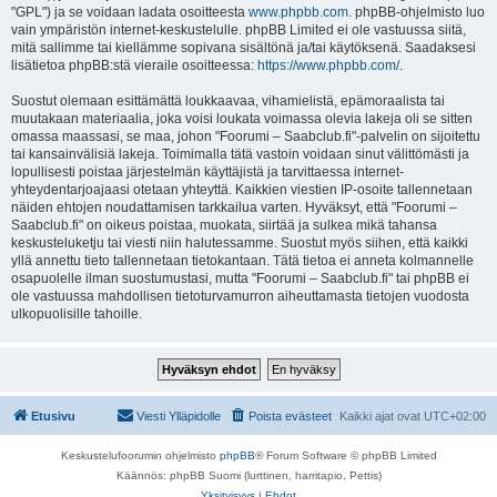
"GPL") ja se voidaan ladata osoitteesta
www.phpbb.com
. phpBB-ohjelmisto luo
vain ympäristön internet-keskustelulle. phpBB Limited ei ole vastuussa siitä,
mitä sallimme tai kiellämme sopivana sisältönä ja/tai käytöksenä. Saadaksesi
lisätietoa phpBB:stä vieraile osoitteessa:
https://www.phpbb.com/
.
Suostut olemaan esittämättä loukkaavaa, vihamielistä, epämoraalista tai
muutakaan materiaalia, joka voisi loukata voimassa olevia lakeja oli se sitten
omassa maassasi, se maa, johon "Foorumi – Saabclub.fi"-palvelin on sijoitettu
tai kansainvälisiä lakeja. Toimimalla tätä vastoin voidaan sinut välittömästi ja
lopullisesti poistaa järjestelmän käyttäjistä ja tarvittaessa internet-
yhteydentarjoajaasi otetaan yhteyttä. Kaikkien viestien IP-osoite tallennetaan
näiden ehtojen noudattamisen tarkkailua varten. Hyväksyt, että "Foorumi –
Saabclub.fi" on oikeus poistaa, muokata, siirtää ja sulkea mikä tahansa
keskusteluketju tai viesti niin halutessamme. Suostut myös siihen, että kaikki
yllä annettu tieto tallennetaan tietokantaan. Tätä tietoa ei anneta kolmannelle
osapuolelle ilman suostumustasi, mutta "Foorumi – Saabclub.fi" tai phpBB ei
ole vastuussa mahdollisen tietoturvamurron aiheuttamasta tietojen vuodosta
ulkopuolisille tahoille.
Etusivu
Viesti Ylläpidolle
Poista evästeet
Kaikki ajat ovat
UTC+02:00
Keskustelufoorumin ohjelmisto
phpBB
® Forum Software © phpBB Limited
Käännös: phpBB Suomi (lurttinen, harritapio, Pettis)
Yksityisyys
|
Ehdot