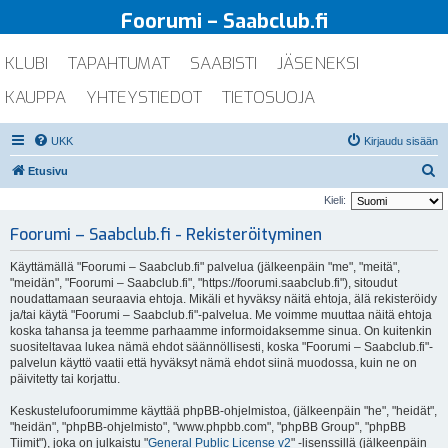
Foorumi – Saabclub.fi
KLUBI
TAPAHTUMAT
SAABISTI
JÄSENEKSI
KAUPPA
YHTEYSTIEDOT
TIETOSUOJA
UKK
Kirjaudu sisään
E
Etusivu
t
Kieli:
s
Foorumi – Saabclub.fi - Rekisteröityminen
i
Käyttämällä "Foorumi – Saabclub.fi" palvelua (jälkeenpäin "me", "meitä",
"meidän", "Foorumi – Saabclub.fi", "https://foorumi.saabclub.fi"), sitoudut
noudattamaan seuraavia ehtoja. Mikäli et hyväksy näitä ehtoja, älä rekisteröidy
ja/tai käytä "Foorumi – Saabclub.fi"-palvelua. Me voimme muuttaa näitä ehtoja
koska tahansa ja teemme parhaamme informoidaksemme sinua. On kuitenkin
suositeltavaa lukea nämä ehdot säännöllisesti, koska "Foorumi – Saabclub.fi"-
palvelun käyttö vaatii että hyväksyt nämä ehdot siinä muodossa, kuin ne on
päivitetty tai korjattu.
Keskustelufoorumimme käyttää phpBB-ohjelmistoa, (jälkeenpäin "he", "heidät",
"heidän", "phpBB-ohjelmisto", "www.phpbb.com", "phpBB Group", "phpBB
Tiimit"), joka on julkaistu "
General Public License v2
" -lisenssillä (jälkeenpäin