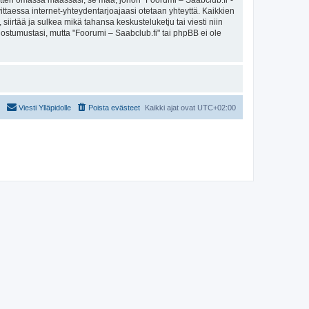
sitten omassa maassasi, se maa, johon "Foorumi – Saabclub.fi"-
arvittaessa internet-yhteydentarjoajaasi otetaan yhteyttä. Kaikkien
iirtää ja sulkea mikä tahansa keskusteluketju tai viesti niin
uostumustasi, mutta "Foorumi – Saabclub.fi" tai phpBB ei ole
Viesti Ylläpidolle
Poista evästeet
Kaikki ajat ovat
UTC+02:00