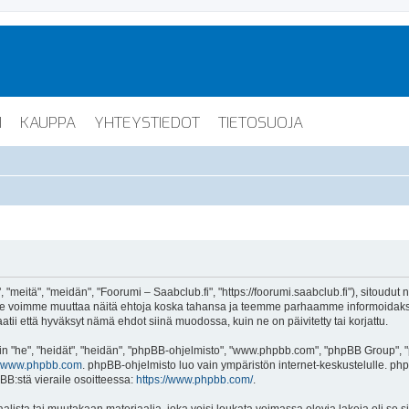
I
KAUPPA
YHTEYSTIEDOT
TIETOSUOJA
"meitä", "meidän", "Foorumi – Saabclub.fi", "https://foorumi.saabclub.fi"), sitoudut
ua. Me voimme muuttaa näitä ehtoja koska tahansa ja teemme parhaamme informoida
atii että hyväksyt nämä ehdot siinä muodossa, kuin ne on päivitetty tai korjattu.
"he", "heidät", "heidän", "phpBB-ohjelmisto", "www.phpbb.com", "phpBB Group", "ph
www.phpbb.com
. phpBB-ohjelmisto luo vain ympäristön internet-keskustelulle. php
BB:stä vieraile osoitteessa:
https://www.phpbb.com/
.