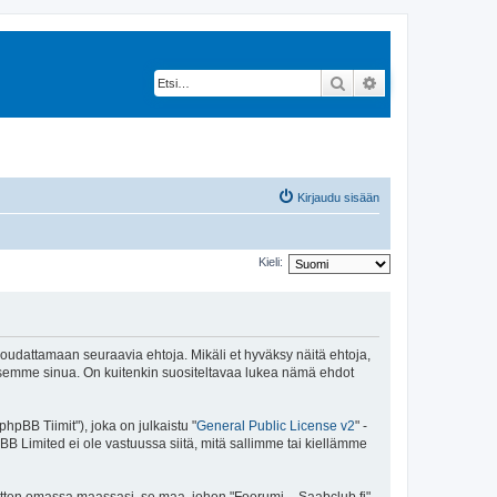
Etsi
Tarkennettu hak
Kirjaudu sisään
Kieli:
 noudattamaan seuraavia ehtoja. Mikäli et hyväksy näitä ehtoja,
ksemme sinua. On kuitenkin suositeltavaa lukea nämä ehdot
pBB Tiimit"), joka on julkaistu "
General Public License v2
" -
BB Limited ei ole vastuussa siitä, mitä sallimme tai kiellämme