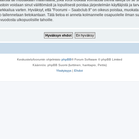
lista tai muutakaan materiaalia, joka voisi loukata voimassa olevia lakeja oli se 
vastoin voidaan sinut välittömästi ja lopullisesti poistaa järjestelmän käyttäjistä ja t
kkailua varten. Hyväksyt, että "Foorumi – Saabclub.fi" on oikeus poistaa, muokata, s
to tallennetaan tietokantaan. Tätä tietoa ei anneta kolmannelle osapuolelle ilman s
uodosta ulkopuolisille tahoille.
Keskustelufoorumin ohjelmisto
phpBB
® Forum Software © phpBB Limited
Käännös: phpBB Suomi (lurttinen, harritapio, Pettis)
Yksityisyys
|
Ehdot