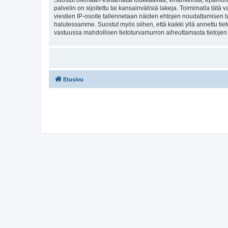
Suostut olemaan esittämättä loukkaavaa, vihamielistä, epämoraa
palvelin on sijoitettu tai kansainvälisiä lakeja. Toimimalla tätä 
viestien IP-osoite tallennetaan näiden ehtojen noudattamisen tar
halutessamme. Suostut myös siihen, että kaikki yllä annettu tie
vastuussa mahdollisen tietoturvamurron aiheuttamasta tietojen v
Etusivu