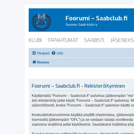
Foorumi – Saabclub.fi
Suomen Saab-klubi ry
KLUBI
TAPAHTUMAT
SAABISTI
JÄSENEKS
Pikalinkit
UKK
Etusivu
Foorumi – Saabclub.fi - Rekisteröityminen
Käyttämällä "Foorumi – Saabclub.fi" palvelua (jälkeenpäin "me", 
älä rekisteröidy ja/tai käytä "Foorumi – Saabclub.fi"-palvel
säännöllisesti, koska "Foorumi – Saabclub.fi"-palvelun käyttö va
Keskustelufoorumimme käyttää phpBB-ohjelmistoa, (jälkeenpäin 
lisenssillä (jälkeenpäin "GPL") ja se voidaan ladata osoitteesta
sopivana sisältönä ja/tai käytöksenä. Saadaksesi lisätietoa php