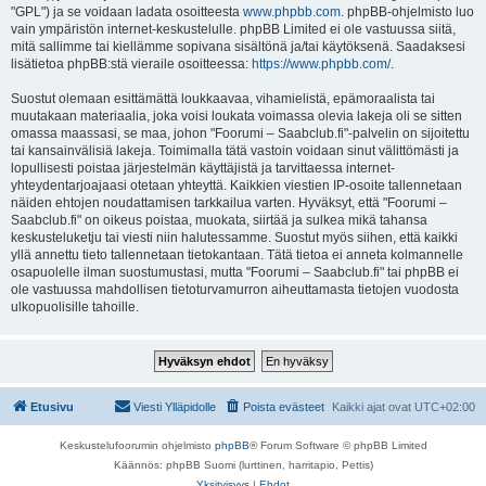
"GPL") ja se voidaan ladata osoitteesta
www.phpbb.com
. phpBB-ohjelmisto luo
vain ympäristön internet-keskustelulle. phpBB Limited ei ole vastuussa siitä,
mitä sallimme tai kiellämme sopivana sisältönä ja/tai käytöksenä. Saadaksesi
lisätietoa phpBB:stä vieraile osoitteessa:
https://www.phpbb.com/
.
Suostut olemaan esittämättä loukkaavaa, vihamielistä, epämoraalista tai
muutakaan materiaalia, joka voisi loukata voimassa olevia lakeja oli se sitten
omassa maassasi, se maa, johon "Foorumi – Saabclub.fi"-palvelin on sijoitettu
tai kansainvälisiä lakeja. Toimimalla tätä vastoin voidaan sinut välittömästi ja
lopullisesti poistaa järjestelmän käyttäjistä ja tarvittaessa internet-
yhteydentarjoajaasi otetaan yhteyttä. Kaikkien viestien IP-osoite tallennetaan
näiden ehtojen noudattamisen tarkkailua varten. Hyväksyt, että "Foorumi –
Saabclub.fi" on oikeus poistaa, muokata, siirtää ja sulkea mikä tahansa
keskusteluketju tai viesti niin halutessamme. Suostut myös siihen, että kaikki
yllä annettu tieto tallennetaan tietokantaan. Tätä tietoa ei anneta kolmannelle
osapuolelle ilman suostumustasi, mutta "Foorumi – Saabclub.fi" tai phpBB ei
ole vastuussa mahdollisen tietoturvamurron aiheuttamasta tietojen vuodosta
ulkopuolisille tahoille.
Etusivu
Viesti Ylläpidolle
Poista evästeet
Kaikki ajat ovat
UTC+02:00
Keskustelufoorumin ohjelmisto
phpBB
® Forum Software © phpBB Limited
Käännös: phpBB Suomi (lurttinen, harritapio, Pettis)
Yksityisyys
|
Ehdot