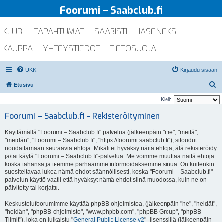
Foorumi – Saabclub.fi
KLUBI
TAPAHTUMAT
SAABISTI
JÄSENEKSI
KAUPPA
YHTEYSTIEDOT
TIETOSUOJA
UKK
Kirjaudu sisään
E
Etusivu
t
Kieli:
s
Foorumi – Saabclub.fi - Rekisteröityminen
i
Käyttämällä "Foorumi – Saabclub.fi" palvelua (jälkeenpäin "me", "meitä",
"meidän", "Foorumi – Saabclub.fi", "https://foorumi.saabclub.fi"), sitoudut
noudattamaan seuraavia ehtoja. Mikäli et hyväksy näitä ehtoja, älä rekisteröidy
ja/tai käytä "Foorumi – Saabclub.fi"-palvelua. Me voimme muuttaa näitä ehtoja
koska tahansa ja teemme parhaamme informoidaksemme sinua. On kuitenkin
suositeltavaa lukea nämä ehdot säännöllisesti, koska "Foorumi – Saabclub.fi"-
palvelun käyttö vaatii että hyväksyt nämä ehdot siinä muodossa, kuin ne on
päivitetty tai korjattu.
Keskustelufoorumimme käyttää phpBB-ohjelmistoa, (jälkeenpäin "he", "heidät",
"heidän", "phpBB-ohjelmisto", "www.phpbb.com", "phpBB Group", "phpBB
Tiimit"), joka on julkaistu "
General Public License v2
" -lisenssillä (jälkeenpäin