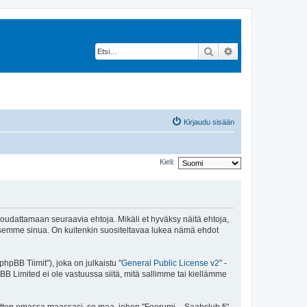
Etsi
Tarkennettu hak
Kirjaudu sisään
Kieli:
 noudattamaan seuraavia ehtoja. Mikäli et hyväksy näitä ehtoja,
ksemme sinua. On kuitenkin suositeltavaa lukea nämä ehdot
pBB Tiimit"), joka on julkaistu "
General Public License v2
" -
BB Limited ei ole vastuussa siitä, mitä sallimme tai kiellämme