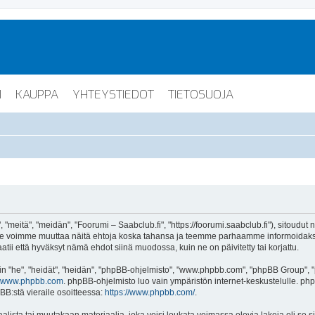
I
KAUPPA
YHTEYSTIEDOT
TIETOSUOJA
"meitä", "meidän", "Foorumi – Saabclub.fi", "https://foorumi.saabclub.fi"), sitoudut
ua. Me voimme muuttaa näitä ehtoja koska tahansa ja teemme parhaamme informoida
atii että hyväksyt nämä ehdot siinä muodossa, kuin ne on päivitetty tai korjattu.
"he", "heidät", "heidän", "phpBB-ohjelmisto", "www.phpbb.com", "phpBB Group", "ph
www.phpbb.com
. phpBB-ohjelmisto luo vain ympäristön internet-keskustelulle. php
BB:stä vieraile osoitteessa:
https://www.phpbb.com/
.