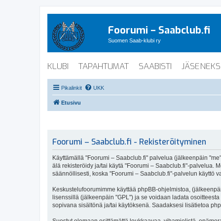
Foorumi – Saabclub.fi
Suomen Saab-klubi ry
KLUBI
TAPAHTUMAT
SAABISTI
JÄSENEKS
Pikalinkit
UKK
Etusivu
Foorumi – Saabclub.fi - Rekisteröityminen
Käyttämällä "Foorumi – Saabclub.fi" palvelua (jälkeenpäin "me", 
älä rekisteröidy ja/tai käytä "Foorumi – Saabclub.fi"-palvel
säännöllisesti, koska "Foorumi – Saabclub.fi"-palvelun käyttö va
Keskustelufoorumimme käyttää phpBB-ohjelmistoa, (jälkeenpäin 
lisenssillä (jälkeenpäin "GPL") ja se voidaan ladata osoitteesta
sopivana sisältönä ja/tai käytöksenä. Saadaksesi lisätietoa php