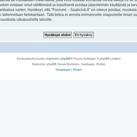
lista tai muutakaan materiaalia, joka voisi loukata voimassa olevia lakeja oli se 
vastoin voidaan sinut välittömästi ja lopullisesti poistaa järjestelmän käyttäjistä ja t
kkailua varten. Hyväksyt, että "Foorumi – Saabclub.fi" on oikeus poistaa, muokata, s
to tallennetaan tietokantaan. Tätä tietoa ei anneta kolmannelle osapuolelle ilman s
uodosta ulkopuolisille tahoille.
Keskustelufoorumin ohjelmisto
phpBB
® Forum Software © phpBB Limited
Käännös: phpBB Suomi (lurttinen, harritapio, Pettis)
Yksityisyys
|
Ehdot