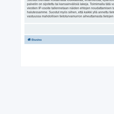
Suostut olemaan esittämättä loukkaavaa, vihamielistä, epämoraa
palvelin on sijoitettu tai kansainvälisiä lakeja. Toimimalla tätä 
viestien IP-osoite tallennetaan näiden ehtojen noudattamisen tar
halutessamme. Suostut myös siihen, että kaikki yllä annettu tie
vastuussa mahdollisen tietoturvamurron aiheuttamasta tietojen v
Etusivu