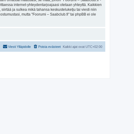
sitten omassa maassasi, se maa, johon "Foorumi – Saabclub.fi"-
arvittaessa internet-yhteydentarjoajaasi otetaan yhteyttä. Kaikkien
iirtää ja sulkea mikä tahansa keskusteluketju tai viesti niin
uostumustasi, mutta "Foorumi – Saabclub.fi" tai phpBB ei ole
Viesti Ylläpidolle
Poista evästeet
Kaikki ajat ovat
UTC+02:00