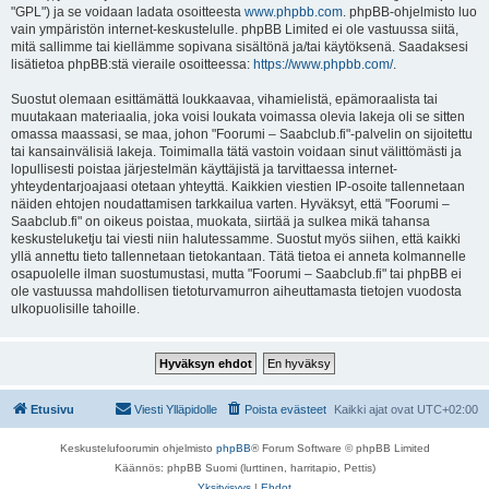
"GPL") ja se voidaan ladata osoitteesta
www.phpbb.com
. phpBB-ohjelmisto luo
vain ympäristön internet-keskustelulle. phpBB Limited ei ole vastuussa siitä,
mitä sallimme tai kiellämme sopivana sisältönä ja/tai käytöksenä. Saadaksesi
lisätietoa phpBB:stä vieraile osoitteessa:
https://www.phpbb.com/
.
Suostut olemaan esittämättä loukkaavaa, vihamielistä, epämoraalista tai
muutakaan materiaalia, joka voisi loukata voimassa olevia lakeja oli se sitten
omassa maassasi, se maa, johon "Foorumi – Saabclub.fi"-palvelin on sijoitettu
tai kansainvälisiä lakeja. Toimimalla tätä vastoin voidaan sinut välittömästi ja
lopullisesti poistaa järjestelmän käyttäjistä ja tarvittaessa internet-
yhteydentarjoajaasi otetaan yhteyttä. Kaikkien viestien IP-osoite tallennetaan
näiden ehtojen noudattamisen tarkkailua varten. Hyväksyt, että "Foorumi –
Saabclub.fi" on oikeus poistaa, muokata, siirtää ja sulkea mikä tahansa
keskusteluketju tai viesti niin halutessamme. Suostut myös siihen, että kaikki
yllä annettu tieto tallennetaan tietokantaan. Tätä tietoa ei anneta kolmannelle
osapuolelle ilman suostumustasi, mutta "Foorumi – Saabclub.fi" tai phpBB ei
ole vastuussa mahdollisen tietoturvamurron aiheuttamasta tietojen vuodosta
ulkopuolisille tahoille.
Etusivu
Viesti Ylläpidolle
Poista evästeet
Kaikki ajat ovat
UTC+02:00
Keskustelufoorumin ohjelmisto
phpBB
® Forum Software © phpBB Limited
Käännös: phpBB Suomi (lurttinen, harritapio, Pettis)
Yksityisyys
|
Ehdot