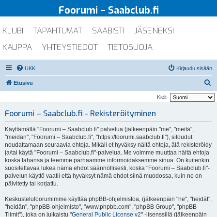
Foorumi – Saabclub.fi
KLUBI
TAPAHTUMAT
SAABISTI
JÄSENEKSI
KAUPPA
YHTEYSTIEDOT
TIETOSUOJA
UKK
Kirjaudu sisään
E
Etusivu
t
Kieli:
s
Foorumi – Saabclub.fi - Rekisteröityminen
i
Käyttämällä "Foorumi – Saabclub.fi" palvelua (jälkeenpäin "me", "meitä",
"meidän", "Foorumi – Saabclub.fi", "https://foorumi.saabclub.fi"), sitoudut
noudattamaan seuraavia ehtoja. Mikäli et hyväksy näitä ehtoja, älä rekisteröidy
ja/tai käytä "Foorumi – Saabclub.fi"-palvelua. Me voimme muuttaa näitä ehtoja
koska tahansa ja teemme parhaamme informoidaksemme sinua. On kuitenkin
suositeltavaa lukea nämä ehdot säännöllisesti, koska "Foorumi – Saabclub.fi"-
palvelun käyttö vaatii että hyväksyt nämä ehdot siinä muodossa, kuin ne on
päivitetty tai korjattu.
Keskustelufoorumimme käyttää phpBB-ohjelmistoa, (jälkeenpäin "he", "heidät",
"heidän", "phpBB-ohjelmisto", "www.phpbb.com", "phpBB Group", "phpBB
Tiimit"), joka on julkaistu "
General Public License v2
" -lisenssillä (jälkeenpäin