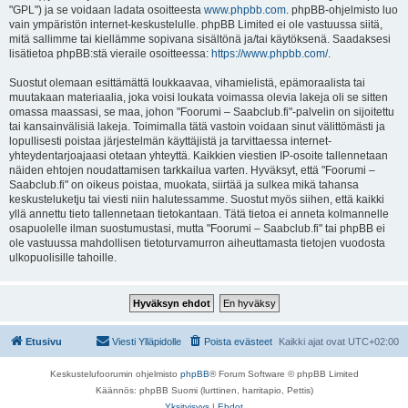
"GPL") ja se voidaan ladata osoitteesta
www.phpbb.com
. phpBB-ohjelmisto luo
vain ympäristön internet-keskustelulle. phpBB Limited ei ole vastuussa siitä,
mitä sallimme tai kiellämme sopivana sisältönä ja/tai käytöksenä. Saadaksesi
lisätietoa phpBB:stä vieraile osoitteessa:
https://www.phpbb.com/
.
Suostut olemaan esittämättä loukkaavaa, vihamielistä, epämoraalista tai
muutakaan materiaalia, joka voisi loukata voimassa olevia lakeja oli se sitten
omassa maassasi, se maa, johon "Foorumi – Saabclub.fi"-palvelin on sijoitettu
tai kansainvälisiä lakeja. Toimimalla tätä vastoin voidaan sinut välittömästi ja
lopullisesti poistaa järjestelmän käyttäjistä ja tarvittaessa internet-
yhteydentarjoajaasi otetaan yhteyttä. Kaikkien viestien IP-osoite tallennetaan
näiden ehtojen noudattamisen tarkkailua varten. Hyväksyt, että "Foorumi –
Saabclub.fi" on oikeus poistaa, muokata, siirtää ja sulkea mikä tahansa
keskusteluketju tai viesti niin halutessamme. Suostut myös siihen, että kaikki
yllä annettu tieto tallennetaan tietokantaan. Tätä tietoa ei anneta kolmannelle
osapuolelle ilman suostumustasi, mutta "Foorumi – Saabclub.fi" tai phpBB ei
ole vastuussa mahdollisen tietoturvamurron aiheuttamasta tietojen vuodosta
ulkopuolisille tahoille.
Etusivu
Viesti Ylläpidolle
Poista evästeet
Kaikki ajat ovat
UTC+02:00
Keskustelufoorumin ohjelmisto
phpBB
® Forum Software © phpBB Limited
Käännös: phpBB Suomi (lurttinen, harritapio, Pettis)
Yksityisyys
|
Ehdot