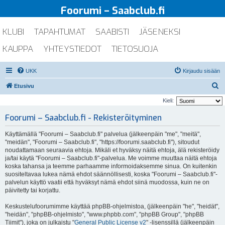
Foorumi – Saabclub.fi
KLUBI
TAPAHTUMAT
SAABISTI
JÄSENEKSI
KAUPPA
YHTEYSTIEDOT
TIETOSUOJA
UKK
Kirjaudu sisään
E
Etusivu
t
Kieli:
s
Foorumi – Saabclub.fi - Rekisteröityminen
i
Käyttämällä "Foorumi – Saabclub.fi" palvelua (jälkeenpäin "me", "meitä",
"meidän", "Foorumi – Saabclub.fi", "https://foorumi.saabclub.fi"), sitoudut
noudattamaan seuraavia ehtoja. Mikäli et hyväksy näitä ehtoja, älä rekisteröidy
ja/tai käytä "Foorumi – Saabclub.fi"-palvelua. Me voimme muuttaa näitä ehtoja
koska tahansa ja teemme parhaamme informoidaksemme sinua. On kuitenkin
suositeltavaa lukea nämä ehdot säännöllisesti, koska "Foorumi – Saabclub.fi"-
palvelun käyttö vaatii että hyväksyt nämä ehdot siinä muodossa, kuin ne on
päivitetty tai korjattu.
Keskustelufoorumimme käyttää phpBB-ohjelmistoa, (jälkeenpäin "he", "heidät",
"heidän", "phpBB-ohjelmisto", "www.phpbb.com", "phpBB Group", "phpBB
Tiimit"), joka on julkaistu "
General Public License v2
" -lisenssillä (jälkeenpäin