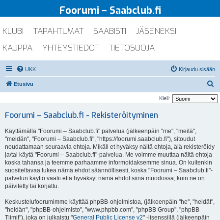
Foorumi – Saabclub.fi
KLUBI
TAPAHTUMAT
SAABISTI
JÄSENEKSI
KAUPPA
YHTEYSTIEDOT
TIETOSUOJA
UKK
Kirjaudu sisään
E
Etusivu
t
Kieli:
s
Foorumi – Saabclub.fi - Rekisteröityminen
i
Käyttämällä "Foorumi – Saabclub.fi" palvelua (jälkeenpäin "me", "meitä",
"meidän", "Foorumi – Saabclub.fi", "https://foorumi.saabclub.fi"), sitoudut
noudattamaan seuraavia ehtoja. Mikäli et hyväksy näitä ehtoja, älä rekisteröidy
ja/tai käytä "Foorumi – Saabclub.fi"-palvelua. Me voimme muuttaa näitä ehtoja
koska tahansa ja teemme parhaamme informoidaksemme sinua. On kuitenkin
suositeltavaa lukea nämä ehdot säännöllisesti, koska "Foorumi – Saabclub.fi"-
palvelun käyttö vaatii että hyväksyt nämä ehdot siinä muodossa, kuin ne on
päivitetty tai korjattu.
Keskustelufoorumimme käyttää phpBB-ohjelmistoa, (jälkeenpäin "he", "heidät",
"heidän", "phpBB-ohjelmisto", "www.phpbb.com", "phpBB Group", "phpBB
Tiimit"), joka on julkaistu "
General Public License v2
" -lisenssillä (jälkeenpäin