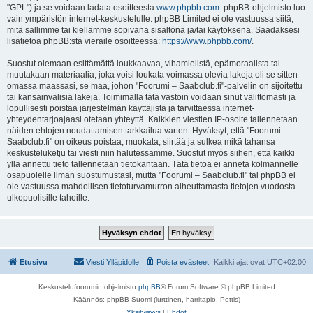
"GPL") ja se voidaan ladata osoitteesta
www.phpbb.com
. phpBB-ohjelmisto luo
vain ympäristön internet-keskustelulle. phpBB Limited ei ole vastuussa siitä,
mitä sallimme tai kiellämme sopivana sisältönä ja/tai käytöksenä. Saadaksesi
lisätietoa phpBB:stä vieraile osoitteessa:
https://www.phpbb.com/
.
Suostut olemaan esittämättä loukkaavaa, vihamielistä, epämoraalista tai
muutakaan materiaalia, joka voisi loukata voimassa olevia lakeja oli se sitten
omassa maassasi, se maa, johon "Foorumi – Saabclub.fi"-palvelin on sijoitettu
tai kansainvälisiä lakeja. Toimimalla tätä vastoin voidaan sinut välittömästi ja
lopullisesti poistaa järjestelmän käyttäjistä ja tarvittaessa internet-
yhteydentarjoajaasi otetaan yhteyttä. Kaikkien viestien IP-osoite tallennetaan
näiden ehtojen noudattamisen tarkkailua varten. Hyväksyt, että "Foorumi –
Saabclub.fi" on oikeus poistaa, muokata, siirtää ja sulkea mikä tahansa
keskusteluketju tai viesti niin halutessamme. Suostut myös siihen, että kaikki
yllä annettu tieto tallennetaan tietokantaan. Tätä tietoa ei anneta kolmannelle
osapuolelle ilman suostumustasi, mutta "Foorumi – Saabclub.fi" tai phpBB ei
ole vastuussa mahdollisen tietoturvamurron aiheuttamasta tietojen vuodosta
ulkopuolisille tahoille.
Etusivu
Viesti Ylläpidolle
Poista evästeet
Kaikki ajat ovat
UTC+02:00
Keskustelufoorumin ohjelmisto
phpBB
® Forum Software © phpBB Limited
Käännös: phpBB Suomi (lurttinen, harritapio, Pettis)
Yksityisyys
|
Ehdot