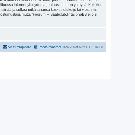
sitten omassa maassasi, se maa, johon "Foorumi – Saabclub.fi"-
arvittaessa internet-yhteydentarjoajaasi otetaan yhteyttä. Kaikkien
iirtää ja sulkea mikä tahansa keskusteluketju tai viesti niin
uostumustasi, mutta "Foorumi – Saabclub.fi" tai phpBB ei ole
Viesti Ylläpidolle
Poista evästeet
Kaikki ajat ovat
UTC+02:00