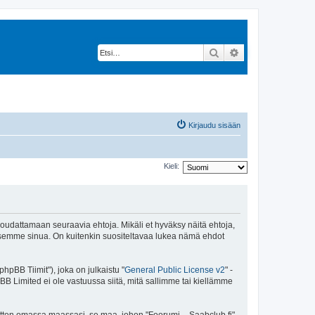
Etsi
Tarkennettu hak
Kirjaudu sisään
Kieli:
 noudattamaan seuraavia ehtoja. Mikäli et hyväksy näitä ehtoja,
ksemme sinua. On kuitenkin suositeltavaa lukea nämä ehdot
pBB Tiimit"), joka on julkaistu "
General Public License v2
" -
BB Limited ei ole vastuussa siitä, mitä sallimme tai kiellämme