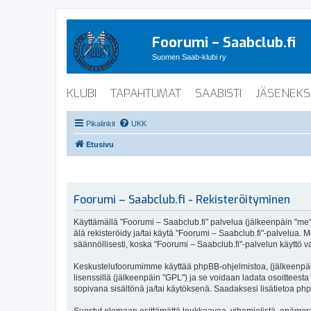
Foorumi – Saabclub.fi
Suomen Saab-klubi ry
KLUBI
TAPAHTUMAT
SAABISTI
JÄSENEKS
Pikalinkit
UKK
Etusivu
Foorumi – Saabclub.fi - Rekisteröityminen
Käyttämällä "Foorumi – Saabclub.fi" palvelua (jälkeenpäin "me", 
älä rekisteröidy ja/tai käytä "Foorumi – Saabclub.fi"-palvel
säännöllisesti, koska "Foorumi – Saabclub.fi"-palvelun käyttö va
Keskustelufoorumimme käyttää phpBB-ohjelmistoa, (jälkeenpäin 
lisenssillä (jälkeenpäin "GPL") ja se voidaan ladata osoitteesta
sopivana sisältönä ja/tai käytöksenä. Saadaksesi lisätietoa php