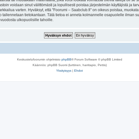
lista tai muutakaan materiaalia, joka voisi loukata voimassa olevia lakeja oli se 
vastoin voidaan sinut välittömästi ja lopullisesti poistaa järjestelmän käyttäjistä ja t
kkailua varten. Hyväksyt, että "Foorumi – Saabclub.fi" on oikeus poistaa, muokata, s
to tallennetaan tietokantaan. Tätä tietoa ei anneta kolmannelle osapuolelle ilman s
uodosta ulkopuolisille tahoille.
Keskustelufoorumin ohjelmisto
phpBB
® Forum Software © phpBB Limited
Käännös: phpBB Suomi (lurttinen, harritapio, Pettis)
Yksityisyys
|
Ehdot