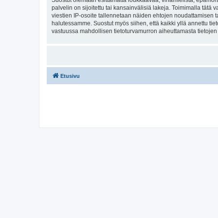
Suostut olemaan esittämättä loukkaavaa, vihamielistä, epämoraa
palvelin on sijoitettu tai kansainvälisiä lakeja. Toimimalla tätä 
viestien IP-osoite tallennetaan näiden ehtojen noudattamisen tar
halutessamme. Suostut myös siihen, että kaikki yllä annettu tie
vastuussa mahdollisen tietoturvamurron aiheuttamasta tietojen v
Etusivu