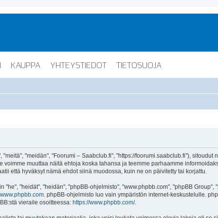
I
KAUPPA
YHTEYSTIEDOT
TIETOSUOJA
"meitä", "meidän", "Foorumi – Saabclub.fi", "https://foorumi.saabclub.fi"), sitoudut
ua. Me voimme muuttaa näitä ehtoja koska tahansa ja teemme parhaamme informoida
atii että hyväksyt nämä ehdot siinä muodossa, kuin ne on päivitetty tai korjattu.
"he", "heidät", "heidän", "phpBB-ohjelmisto", "www.phpbb.com", "phpBB Group", "ph
www.phpbb.com
. phpBB-ohjelmisto luo vain ympäristön internet-keskustelulle. php
BB:stä vieraile osoitteessa:
https://www.phpbb.com/
.