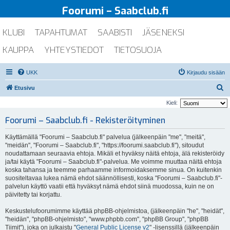
Foorumi – Saabclub.fi
KLUBI
TAPAHTUMAT
SAABISTI
JÄSENEKSI
KAUPPA
YHTEYSTIEDOT
TIETOSUOJA
UKK
Kirjaudu sisään
E
Etusivu
t
Kieli:
s
Foorumi – Saabclub.fi - Rekisteröityminen
i
Käyttämällä "Foorumi – Saabclub.fi" palvelua (jälkeenpäin "me", "meitä",
"meidän", "Foorumi – Saabclub.fi", "https://foorumi.saabclub.fi"), sitoudut
noudattamaan seuraavia ehtoja. Mikäli et hyväksy näitä ehtoja, älä rekisteröidy
ja/tai käytä "Foorumi – Saabclub.fi"-palvelua. Me voimme muuttaa näitä ehtoja
koska tahansa ja teemme parhaamme informoidaksemme sinua. On kuitenkin
suositeltavaa lukea nämä ehdot säännöllisesti, koska "Foorumi – Saabclub.fi"-
palvelun käyttö vaatii että hyväksyt nämä ehdot siinä muodossa, kuin ne on
päivitetty tai korjattu.
Keskustelufoorumimme käyttää phpBB-ohjelmistoa, (jälkeenpäin "he", "heidät",
"heidän", "phpBB-ohjelmisto", "www.phpbb.com", "phpBB Group", "phpBB
Tiimit"), joka on julkaistu "
General Public License v2
" -lisenssillä (jälkeenpäin