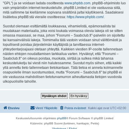
"GPL") ja se voidaan ladata osoitteesta
www.phpbb.com
. phpBB-ohjelmisto luo
vain ympäristön internet-keskustelulle. phpBB Limited ei ole vastuussa siitä,
mitä sallimme tai kiellämme sopivana sisältönä ja/tai käytöksenä. Saadaksesi
lisätietoa phpBB:stä vieraile osoitteessa:
https://www.phpbb.com/
.
Suostut olemaan esittämättä loukkaavaa, vihamielistä, epämoraalista tai
muutakaan materiaalia, joka voisi loukata voimassa olevia lakeja oli se sitten
omassa maassasi, se maa, johon "Foorumi – Saabclub.fi"-palvelin on sijoitettu
tai kansainvälisiä lakeja. Toimimalla tätä vastoin voidaan sinut välittömästi ja
lopullisesti poistaa järjestelmän käyttäjistä ja tarvittaessa internet-
yhteydentarjoajaasi otetaan yhteyttä. Kaikkien viestien IP-osoite tallennetaan
näiden ehtojen noudattamisen tarkkailua varten. Hyväksyt, että "Foorumi –
Saabclub.fi" on oikeus poistaa, muokata, siirtää ja sulkea mikä tahansa
keskusteluketju tai viesti niin halutessamme. Suostut myös siihen, että kaikki
yllä annettu tieto tallennetaan tietokantaan. Tätä tietoa ei anneta kolmannelle
osapuolelle ilman suostumustasi, mutta "Foorumi – Saabclub.fi" tai phpBB ei
ole vastuussa mahdollisen tietoturvamurron aiheuttamasta tietojen vuodosta
ulkopuolisille tahoille.
Etusivu
Viesti Ylläpidolle
Poista evästeet
Kaikki ajat ovat
UTC+02:00
Keskustelufoorumin ohjelmisto
phpBB
® Forum Software © phpBB Limited
Käännös: phpBB Suomi (lurttinen, harritapio, Pettis)
Yksityisyys
|
Ehdot