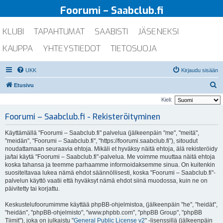
Foorumi – Saabclub.fi
KLUBI
TAPAHTUMAT
SAABISTI
JÄSENEKSI
KAUPPA
YHTEYSTIEDOT
TIETOSUOJA
UKK
Kirjaudu sisään
E
Etusivu
t
Kieli:
s
Foorumi – Saabclub.fi - Rekisteröityminen
i
Käyttämällä "Foorumi – Saabclub.fi" palvelua (jälkeenpäin "me", "meitä",
"meidän", "Foorumi – Saabclub.fi", "https://foorumi.saabclub.fi"), sitoudut
noudattamaan seuraavia ehtoja. Mikäli et hyväksy näitä ehtoja, älä rekisteröidy
ja/tai käytä "Foorumi – Saabclub.fi"-palvelua. Me voimme muuttaa näitä ehtoja
koska tahansa ja teemme parhaamme informoidaksemme sinua. On kuitenkin
suositeltavaa lukea nämä ehdot säännöllisesti, koska "Foorumi – Saabclub.fi"-
palvelun käyttö vaatii että hyväksyt nämä ehdot siinä muodossa, kuin ne on
päivitetty tai korjattu.
Keskustelufoorumimme käyttää phpBB-ohjelmistoa, (jälkeenpäin "he", "heidät",
"heidän", "phpBB-ohjelmisto", "www.phpbb.com", "phpBB Group", "phpBB
Tiimit"), joka on julkaistu "
General Public License v2
" -lisenssillä (jälkeenpäin