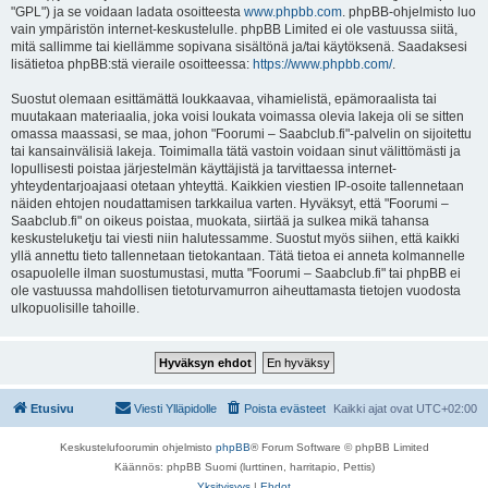
"GPL") ja se voidaan ladata osoitteesta
www.phpbb.com
. phpBB-ohjelmisto luo
vain ympäristön internet-keskustelulle. phpBB Limited ei ole vastuussa siitä,
mitä sallimme tai kiellämme sopivana sisältönä ja/tai käytöksenä. Saadaksesi
lisätietoa phpBB:stä vieraile osoitteessa:
https://www.phpbb.com/
.
Suostut olemaan esittämättä loukkaavaa, vihamielistä, epämoraalista tai
muutakaan materiaalia, joka voisi loukata voimassa olevia lakeja oli se sitten
omassa maassasi, se maa, johon "Foorumi – Saabclub.fi"-palvelin on sijoitettu
tai kansainvälisiä lakeja. Toimimalla tätä vastoin voidaan sinut välittömästi ja
lopullisesti poistaa järjestelmän käyttäjistä ja tarvittaessa internet-
yhteydentarjoajaasi otetaan yhteyttä. Kaikkien viestien IP-osoite tallennetaan
näiden ehtojen noudattamisen tarkkailua varten. Hyväksyt, että "Foorumi –
Saabclub.fi" on oikeus poistaa, muokata, siirtää ja sulkea mikä tahansa
keskusteluketju tai viesti niin halutessamme. Suostut myös siihen, että kaikki
yllä annettu tieto tallennetaan tietokantaan. Tätä tietoa ei anneta kolmannelle
osapuolelle ilman suostumustasi, mutta "Foorumi – Saabclub.fi" tai phpBB ei
ole vastuussa mahdollisen tietoturvamurron aiheuttamasta tietojen vuodosta
ulkopuolisille tahoille.
Etusivu
Viesti Ylläpidolle
Poista evästeet
Kaikki ajat ovat
UTC+02:00
Keskustelufoorumin ohjelmisto
phpBB
® Forum Software © phpBB Limited
Käännös: phpBB Suomi (lurttinen, harritapio, Pettis)
Yksityisyys
|
Ehdot