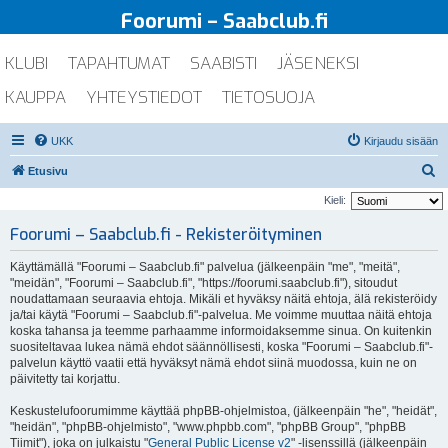
Foorumi – Saabclub.fi
KLUBI
TAPAHTUMAT
SAABISTI
JÄSENEKSI
KAUPPA
YHTEYSTIEDOT
TIETOSUOJA
UKK
Kirjaudu sisään
E
Etusivu
t
Kieli:
s
Foorumi – Saabclub.fi - Rekisteröityminen
i
Käyttämällä "Foorumi – Saabclub.fi" palvelua (jälkeenpäin "me", "meitä",
"meidän", "Foorumi – Saabclub.fi", "https://foorumi.saabclub.fi"), sitoudut
noudattamaan seuraavia ehtoja. Mikäli et hyväksy näitä ehtoja, älä rekisteröidy
ja/tai käytä "Foorumi – Saabclub.fi"-palvelua. Me voimme muuttaa näitä ehtoja
koska tahansa ja teemme parhaamme informoidaksemme sinua. On kuitenkin
suositeltavaa lukea nämä ehdot säännöllisesti, koska "Foorumi – Saabclub.fi"-
palvelun käyttö vaatii että hyväksyt nämä ehdot siinä muodossa, kuin ne on
päivitetty tai korjattu.
Keskustelufoorumimme käyttää phpBB-ohjelmistoa, (jälkeenpäin "he", "heidät",
"heidän", "phpBB-ohjelmisto", "www.phpbb.com", "phpBB Group", "phpBB
Tiimit"), joka on julkaistu "
General Public License v2
" -lisenssillä (jälkeenpäin