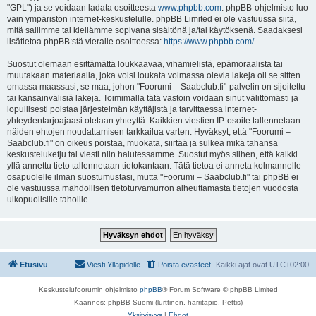
"GPL") ja se voidaan ladata osoitteesta
www.phpbb.com
. phpBB-ohjelmisto luo
vain ympäristön internet-keskustelulle. phpBB Limited ei ole vastuussa siitä,
mitä sallimme tai kiellämme sopivana sisältönä ja/tai käytöksenä. Saadaksesi
lisätietoa phpBB:stä vieraile osoitteessa:
https://www.phpbb.com/
.
Suostut olemaan esittämättä loukkaavaa, vihamielistä, epämoraalista tai
muutakaan materiaalia, joka voisi loukata voimassa olevia lakeja oli se sitten
omassa maassasi, se maa, johon "Foorumi – Saabclub.fi"-palvelin on sijoitettu
tai kansainvälisiä lakeja. Toimimalla tätä vastoin voidaan sinut välittömästi ja
lopullisesti poistaa järjestelmän käyttäjistä ja tarvittaessa internet-
yhteydentarjoajaasi otetaan yhteyttä. Kaikkien viestien IP-osoite tallennetaan
näiden ehtojen noudattamisen tarkkailua varten. Hyväksyt, että "Foorumi –
Saabclub.fi" on oikeus poistaa, muokata, siirtää ja sulkea mikä tahansa
keskusteluketju tai viesti niin halutessamme. Suostut myös siihen, että kaikki
yllä annettu tieto tallennetaan tietokantaan. Tätä tietoa ei anneta kolmannelle
osapuolelle ilman suostumustasi, mutta "Foorumi – Saabclub.fi" tai phpBB ei
ole vastuussa mahdollisen tietoturvamurron aiheuttamasta tietojen vuodosta
ulkopuolisille tahoille.
Etusivu
Viesti Ylläpidolle
Poista evästeet
Kaikki ajat ovat
UTC+02:00
Keskustelufoorumin ohjelmisto
phpBB
® Forum Software © phpBB Limited
Käännös: phpBB Suomi (lurttinen, harritapio, Pettis)
Yksityisyys
|
Ehdot