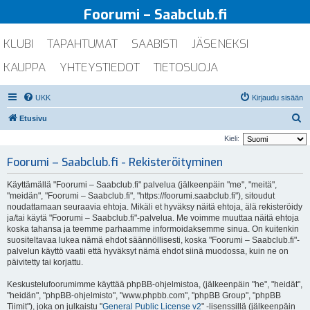
Foorumi – Saabclub.fi
KLUBI
TAPAHTUMAT
SAABISTI
JÄSENEKSI
KAUPPA
YHTEYSTIEDOT
TIETOSUOJA
UKK
Kirjaudu sisään
E
Etusivu
t
Kieli:
s
Foorumi – Saabclub.fi - Rekisteröityminen
i
Käyttämällä "Foorumi – Saabclub.fi" palvelua (jälkeenpäin "me", "meitä",
"meidän", "Foorumi – Saabclub.fi", "https://foorumi.saabclub.fi"), sitoudut
noudattamaan seuraavia ehtoja. Mikäli et hyväksy näitä ehtoja, älä rekisteröidy
ja/tai käytä "Foorumi – Saabclub.fi"-palvelua. Me voimme muuttaa näitä ehtoja
koska tahansa ja teemme parhaamme informoidaksemme sinua. On kuitenkin
suositeltavaa lukea nämä ehdot säännöllisesti, koska "Foorumi – Saabclub.fi"-
palvelun käyttö vaatii että hyväksyt nämä ehdot siinä muodossa, kuin ne on
päivitetty tai korjattu.
Keskustelufoorumimme käyttää phpBB-ohjelmistoa, (jälkeenpäin "he", "heidät",
"heidän", "phpBB-ohjelmisto", "www.phpbb.com", "phpBB Group", "phpBB
Tiimit"), joka on julkaistu "
General Public License v2
" -lisenssillä (jälkeenpäin