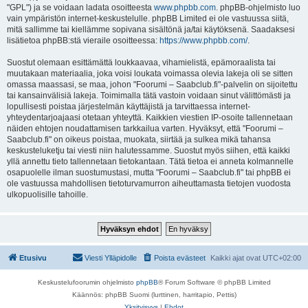
"GPL") ja se voidaan ladata osoitteesta
www.phpbb.com
. phpBB-ohjelmisto luo
vain ympäristön internet-keskustelulle. phpBB Limited ei ole vastuussa siitä,
mitä sallimme tai kiellämme sopivana sisältönä ja/tai käytöksenä. Saadaksesi
lisätietoa phpBB:stä vieraile osoitteessa:
https://www.phpbb.com/
.
Suostut olemaan esittämättä loukkaavaa, vihamielistä, epämoraalista tai
muutakaan materiaalia, joka voisi loukata voimassa olevia lakeja oli se sitten
omassa maassasi, se maa, johon "Foorumi – Saabclub.fi"-palvelin on sijoitettu
tai kansainvälisiä lakeja. Toimimalla tätä vastoin voidaan sinut välittömästi ja
lopullisesti poistaa järjestelmän käyttäjistä ja tarvittaessa internet-
yhteydentarjoajaasi otetaan yhteyttä. Kaikkien viestien IP-osoite tallennetaan
näiden ehtojen noudattamisen tarkkailua varten. Hyväksyt, että "Foorumi –
Saabclub.fi" on oikeus poistaa, muokata, siirtää ja sulkea mikä tahansa
keskusteluketju tai viesti niin halutessamme. Suostut myös siihen, että kaikki
yllä annettu tieto tallennetaan tietokantaan. Tätä tietoa ei anneta kolmannelle
osapuolelle ilman suostumustasi, mutta "Foorumi – Saabclub.fi" tai phpBB ei
ole vastuussa mahdollisen tietoturvamurron aiheuttamasta tietojen vuodosta
ulkopuolisille tahoille.
Etusivu
Viesti Ylläpidolle
Poista evästeet
Kaikki ajat ovat
UTC+02:00
Keskustelufoorumin ohjelmisto
phpBB
® Forum Software © phpBB Limited
Käännös: phpBB Suomi (lurttinen, harritapio, Pettis)
Yksityisyys
|
Ehdot