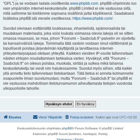
"GPL") ja se voidaan ladata osoitteesta
www.phpbb.com
. phpBB-ohjelmisto luo
vain ympäristön internet-keskustelulle. phpBB Limited ei ole vastuussa siitä,
mitä sallimme tai kiellämme sopivana sisältönä ja/tai käytöksenä. Saadaksesi
lisätietoa phpBB:stä vieraile osoitteessa:
https://www.phpbb.com/
.
Suostut olemaan esittämättä loukkaavaa, vihamielistä, epämoraalista tai
muutakaan materiaalia, joka voisi loukata voimassa olevia lakeja oli se sitten
omassa maassasi, se maa, johon "Foorumi – Saabclub.fi"-palvelin on sijoitettu
tai kansainvälisiä lakeja. Toimimalla tätä vastoin voidaan sinut välittömästi ja
lopullisesti poistaa järjestelmän käyttäjistä ja tarvittaessa internet-
yhteydentarjoajaasi otetaan yhteyttä. Kaikkien viestien IP-osoite tallennetaan
näiden ehtojen noudattamisen tarkkailua varten. Hyväksyt, että "Foorumi –
Saabclub.fi" on oikeus poistaa, muokata, siirtää ja sulkea mikä tahansa
keskusteluketju tai viesti niin halutessamme. Suostut myös siihen, että kaikki
yllä annettu tieto tallennetaan tietokantaan. Tätä tietoa ei anneta kolmannelle
osapuolelle ilman suostumustasi, mutta "Foorumi – Saabclub.fi" tai phpBB ei
ole vastuussa mahdollisen tietoturvamurron aiheuttamasta tietojen vuodosta
ulkopuolisille tahoille.
Etusivu
Viesti Ylläpidolle
Poista evästeet
Kaikki ajat ovat
UTC+02:00
Keskustelufoorumin ohjelmisto
phpBB
® Forum Software © phpBB Limited
Käännös: phpBB Suomi (lurttinen, harritapio, Pettis)
Yksityisyys
|
Ehdot