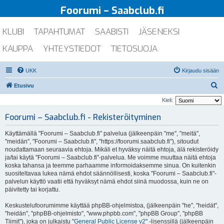
Foorumi – Saabclub.fi
KLUBI
TAPAHTUMAT
SAABISTI
JÄSENEKSI
KAUPPA
YHTEYSTIEDOT
TIETOSUOJA
UKK
Kirjaudu sisään
E
Etusivu
t
Kieli:
s
Foorumi – Saabclub.fi - Rekisteröityminen
i
Käyttämällä "Foorumi – Saabclub.fi" palvelua (jälkeenpäin "me", "meitä",
"meidän", "Foorumi – Saabclub.fi", "https://foorumi.saabclub.fi"), sitoudut
noudattamaan seuraavia ehtoja. Mikäli et hyväksy näitä ehtoja, älä rekisteröidy
ja/tai käytä "Foorumi – Saabclub.fi"-palvelua. Me voimme muuttaa näitä ehtoja
koska tahansa ja teemme parhaamme informoidaksemme sinua. On kuitenkin
suositeltavaa lukea nämä ehdot säännöllisesti, koska "Foorumi – Saabclub.fi"-
palvelun käyttö vaatii että hyväksyt nämä ehdot siinä muodossa, kuin ne on
päivitetty tai korjattu.
Keskustelufoorumimme käyttää phpBB-ohjelmistoa, (jälkeenpäin "he", "heidät",
"heidän", "phpBB-ohjelmisto", "www.phpbb.com", "phpBB Group", "phpBB
Tiimit"), joka on julkaistu "
General Public License v2
" -lisenssillä (jälkeenpäin