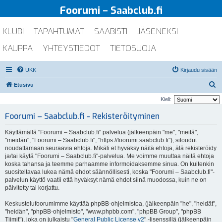
Foorumi – Saabclub.fi
KLUBI
TAPAHTUMAT
SAABISTI
JÄSENEKSI
KAUPPA
YHTEYSTIEDOT
TIETOSUOJA
UKK
Kirjaudu sisään
E
Etusivu
t
Kieli:
s
Foorumi – Saabclub.fi - Rekisteröityminen
i
Käyttämällä "Foorumi – Saabclub.fi" palvelua (jälkeenpäin "me", "meitä",
"meidän", "Foorumi – Saabclub.fi", "https://foorumi.saabclub.fi"), sitoudut
noudattamaan seuraavia ehtoja. Mikäli et hyväksy näitä ehtoja, älä rekisteröidy
ja/tai käytä "Foorumi – Saabclub.fi"-palvelua. Me voimme muuttaa näitä ehtoja
koska tahansa ja teemme parhaamme informoidaksemme sinua. On kuitenkin
suositeltavaa lukea nämä ehdot säännöllisesti, koska "Foorumi – Saabclub.fi"-
palvelun käyttö vaatii että hyväksyt nämä ehdot siinä muodossa, kuin ne on
päivitetty tai korjattu.
Keskustelufoorumimme käyttää phpBB-ohjelmistoa, (jälkeenpäin "he", "heidät",
"heidän", "phpBB-ohjelmisto", "www.phpbb.com", "phpBB Group", "phpBB
Tiimit"), joka on julkaistu "
General Public License v2
" -lisenssillä (jälkeenpäin