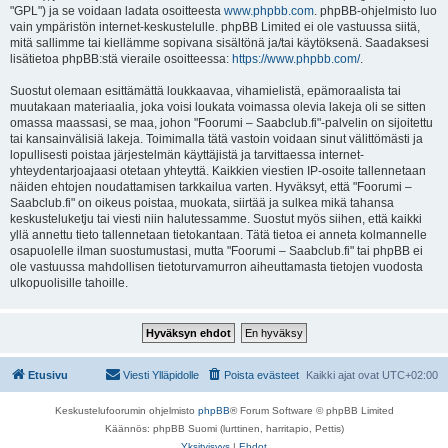
"GPL") ja se voidaan ladata osoitteesta
www.phpbb.com
. phpBB-ohjelmisto luo
vain ympäristön internet-keskustelulle. phpBB Limited ei ole vastuussa siitä,
mitä sallimme tai kiellämme sopivana sisältönä ja/tai käytöksenä. Saadaksesi
lisätietoa phpBB:stä vieraile osoitteessa:
https://www.phpbb.com/
.
Suostut olemaan esittämättä loukkaavaa, vihamielistä, epämoraalista tai
muutakaan materiaalia, joka voisi loukata voimassa olevia lakeja oli se sitten
omassa maassasi, se maa, johon "Foorumi – Saabclub.fi"-palvelin on sijoitettu
tai kansainvälisiä lakeja. Toimimalla tätä vastoin voidaan sinut välittömästi ja
lopullisesti poistaa järjestelmän käyttäjistä ja tarvittaessa internet-
yhteydentarjoajaasi otetaan yhteyttä. Kaikkien viestien IP-osoite tallennetaan
näiden ehtojen noudattamisen tarkkailua varten. Hyväksyt, että "Foorumi –
Saabclub.fi" on oikeus poistaa, muokata, siirtää ja sulkea mikä tahansa
keskusteluketju tai viesti niin halutessamme. Suostut myös siihen, että kaikki
yllä annettu tieto tallennetaan tietokantaan. Tätä tietoa ei anneta kolmannelle
osapuolelle ilman suostumustasi, mutta "Foorumi – Saabclub.fi" tai phpBB ei
ole vastuussa mahdollisen tietoturvamurron aiheuttamasta tietojen vuodosta
ulkopuolisille tahoille.
Etusivu
Viesti Ylläpidolle
Poista evästeet
Kaikki ajat ovat
UTC+02:00
Keskustelufoorumin ohjelmisto
phpBB
® Forum Software © phpBB Limited
Käännös: phpBB Suomi (lurttinen, harritapio, Pettis)
Yksityisyys
|
Ehdot