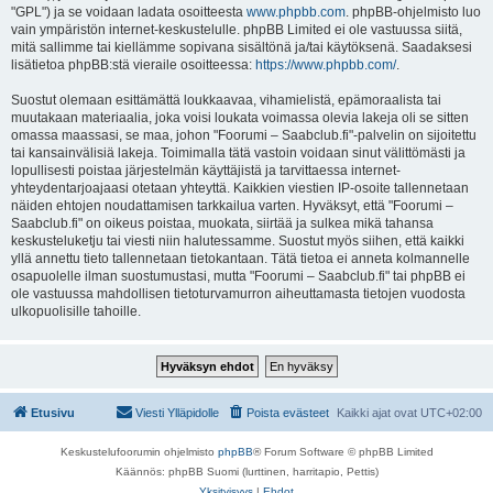
"GPL") ja se voidaan ladata osoitteesta
www.phpbb.com
. phpBB-ohjelmisto luo
vain ympäristön internet-keskustelulle. phpBB Limited ei ole vastuussa siitä,
mitä sallimme tai kiellämme sopivana sisältönä ja/tai käytöksenä. Saadaksesi
lisätietoa phpBB:stä vieraile osoitteessa:
https://www.phpbb.com/
.
Suostut olemaan esittämättä loukkaavaa, vihamielistä, epämoraalista tai
muutakaan materiaalia, joka voisi loukata voimassa olevia lakeja oli se sitten
omassa maassasi, se maa, johon "Foorumi – Saabclub.fi"-palvelin on sijoitettu
tai kansainvälisiä lakeja. Toimimalla tätä vastoin voidaan sinut välittömästi ja
lopullisesti poistaa järjestelmän käyttäjistä ja tarvittaessa internet-
yhteydentarjoajaasi otetaan yhteyttä. Kaikkien viestien IP-osoite tallennetaan
näiden ehtojen noudattamisen tarkkailua varten. Hyväksyt, että "Foorumi –
Saabclub.fi" on oikeus poistaa, muokata, siirtää ja sulkea mikä tahansa
keskusteluketju tai viesti niin halutessamme. Suostut myös siihen, että kaikki
yllä annettu tieto tallennetaan tietokantaan. Tätä tietoa ei anneta kolmannelle
osapuolelle ilman suostumustasi, mutta "Foorumi – Saabclub.fi" tai phpBB ei
ole vastuussa mahdollisen tietoturvamurron aiheuttamasta tietojen vuodosta
ulkopuolisille tahoille.
Etusivu
Viesti Ylläpidolle
Poista evästeet
Kaikki ajat ovat
UTC+02:00
Keskustelufoorumin ohjelmisto
phpBB
® Forum Software © phpBB Limited
Käännös: phpBB Suomi (lurttinen, harritapio, Pettis)
Yksityisyys
|
Ehdot