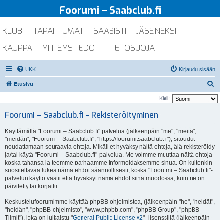
Foorumi – Saabclub.fi
KLUBI
TAPAHTUMAT
SAABISTI
JÄSENEKSI
KAUPPA
YHTEYSTIEDOT
TIETOSUOJA
UKK
Kirjaudu sisään
E
Etusivu
t
Kieli:
s
Foorumi – Saabclub.fi - Rekisteröityminen
i
Käyttämällä "Foorumi – Saabclub.fi" palvelua (jälkeenpäin "me", "meitä",
"meidän", "Foorumi – Saabclub.fi", "https://foorumi.saabclub.fi"), sitoudut
noudattamaan seuraavia ehtoja. Mikäli et hyväksy näitä ehtoja, älä rekisteröidy
ja/tai käytä "Foorumi – Saabclub.fi"-palvelua. Me voimme muuttaa näitä ehtoja
koska tahansa ja teemme parhaamme informoidaksemme sinua. On kuitenkin
suositeltavaa lukea nämä ehdot säännöllisesti, koska "Foorumi – Saabclub.fi"-
palvelun käyttö vaatii että hyväksyt nämä ehdot siinä muodossa, kuin ne on
päivitetty tai korjattu.
Keskustelufoorumimme käyttää phpBB-ohjelmistoa, (jälkeenpäin "he", "heidät",
"heidän", "phpBB-ohjelmisto", "www.phpbb.com", "phpBB Group", "phpBB
Tiimit"), joka on julkaistu "
General Public License v2
" -lisenssillä (jälkeenpäin