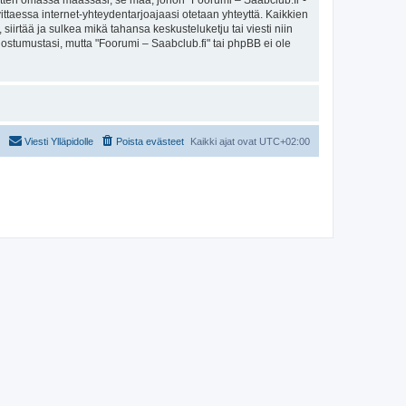
sitten omassa maassasi, se maa, johon "Foorumi – Saabclub.fi"-
arvittaessa internet-yhteydentarjoajaasi otetaan yhteyttä. Kaikkien
iirtää ja sulkea mikä tahansa keskusteluketju tai viesti niin
uostumustasi, mutta "Foorumi – Saabclub.fi" tai phpBB ei ole
Viesti Ylläpidolle
Poista evästeet
Kaikki ajat ovat
UTC+02:00