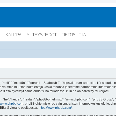
I
KAUPPA
YHTEYSTIEDOT
TIETOSUOJA
"meitä", "meidän", "Foorumi – Saabclub.fi", "https://foorumi.saabclub.fi"), sitoudut
ua. Me voimme muuttaa näitä ehtoja koska tahansa ja teemme parhaamme informoida
atii että hyväksyt nämä ehdot siinä muodossa, kuin ne on päivitetty tai korjattu.
"he", "heidät", "heidän", "phpBB-ohjelmisto", "www.phpbb.com", "phpBB Group", "ph
www.phpbb.com
. phpBB-ohjelmisto luo vain ympäristön internet-keskustelulle. php
BB:stä vieraile osoitteessa:
https://www.phpbb.com/
.