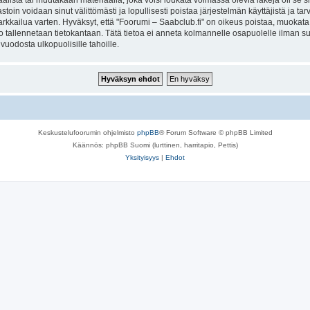
lista tai muutakaan materiaalia, joka voisi loukata voimassa olevia lakeja oli se 
vastoin voidaan sinut välittömästi ja lopullisesti poistaa järjestelmän käyttäjistä ja t
kkailua varten. Hyväksyt, että "Foorumi – Saabclub.fi" on oikeus poistaa, muokata, s
to tallennetaan tietokantaan. Tätä tietoa ei anneta kolmannelle osapuolelle ilman s
uodosta ulkopuolisille tahoille.
Keskustelufoorumin ohjelmisto
phpBB
® Forum Software © phpBB Limited
Käännös: phpBB Suomi (lurttinen, harritapio, Pettis)
Yksityisyys
|
Ehdot