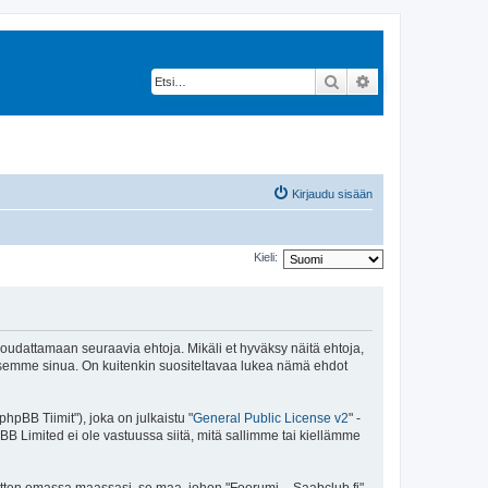
Etsi
Tarkennettu hak
Kirjaudu sisään
Kieli:
 noudattamaan seuraavia ehtoja. Mikäli et hyväksy näitä ehtoja,
ksemme sinua. On kuitenkin suositeltavaa lukea nämä ehdot
pBB Tiimit"), joka on julkaistu "
General Public License v2
" -
BB Limited ei ole vastuussa siitä, mitä sallimme tai kiellämme