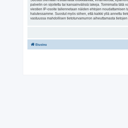
Suostut olemaan esittämättä loukkaavaa, vihamielistä, epämoraa
palvelin on sijoitettu tai kansainvälisiä lakeja. Toimimalla tätä 
viestien IP-osoite tallennetaan näiden ehtojen noudattamisen tar
halutessamme. Suostut myös siihen, että kaikki yllä annettu tie
vastuussa mahdollisen tietoturvamurron aiheuttamasta tietojen v
Etusivu