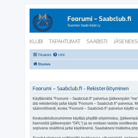
Foorumi – Saabclub.fi
Suomen Saab-klubi ry
KLUBI
TAPAHTUMAT
SAABISTI
JÄSENEKS
Pikalinkit
UKK
Etusivu
Foorumi – Saabclub.fi - Rekisteröityminen
Käyttämällä "Foorumi – Saabclub.fi" palvelua (jälkeenpäin "me", 
älä rekisteröidy ja/tai käytä "Foorumi – Saabclub.fi"-palvel
säännöllisesti, koska "Foorumi – Saabclub.fi"-palvelun käyttö va
Keskustelufoorumimme käyttää phpBB-ohjelmistoa, (jälkeenpäin 
lisenssillä (jälkeenpäin "GPL") ja se voidaan ladata osoitteesta
sopivana sisältönä ja/tai käytöksenä. Saadaksesi lisätietoa php