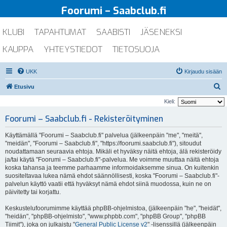
Foorumi – Saabclub.fi
KLUBI
TAPAHTUMAT
SAABISTI
JÄSENEKSI
KAUPPA
YHTEYSTIEDOT
TIETOSUOJA
UKK
Kirjaudu sisään
E
Etusivu
t
Kieli:
s
Foorumi – Saabclub.fi - Rekisteröityminen
i
Käyttämällä "Foorumi – Saabclub.fi" palvelua (jälkeenpäin "me", "meitä",
"meidän", "Foorumi – Saabclub.fi", "https://foorumi.saabclub.fi"), sitoudut
noudattamaan seuraavia ehtoja. Mikäli et hyväksy näitä ehtoja, älä rekisteröidy
ja/tai käytä "Foorumi – Saabclub.fi"-palvelua. Me voimme muuttaa näitä ehtoja
koska tahansa ja teemme parhaamme informoidaksemme sinua. On kuitenkin
suositeltavaa lukea nämä ehdot säännöllisesti, koska "Foorumi – Saabclub.fi"-
palvelun käyttö vaatii että hyväksyt nämä ehdot siinä muodossa, kuin ne on
päivitetty tai korjattu.
Keskustelufoorumimme käyttää phpBB-ohjelmistoa, (jälkeenpäin "he", "heidät",
"heidän", "phpBB-ohjelmisto", "www.phpbb.com", "phpBB Group", "phpBB
Tiimit"), joka on julkaistu "
General Public License v2
" -lisenssillä (jälkeenpäin