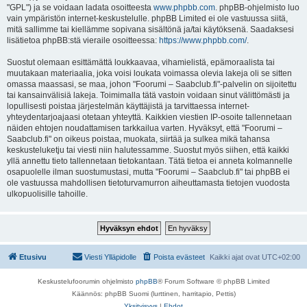
"GPL") ja se voidaan ladata osoitteesta
www.phpbb.com
. phpBB-ohjelmisto luo
vain ympäristön internet-keskustelulle. phpBB Limited ei ole vastuussa siitä,
mitä sallimme tai kiellämme sopivana sisältönä ja/tai käytöksenä. Saadaksesi
lisätietoa phpBB:stä vieraile osoitteessa:
https://www.phpbb.com/
.
Suostut olemaan esittämättä loukkaavaa, vihamielistä, epämoraalista tai
muutakaan materiaalia, joka voisi loukata voimassa olevia lakeja oli se sitten
omassa maassasi, se maa, johon "Foorumi – Saabclub.fi"-palvelin on sijoitettu
tai kansainvälisiä lakeja. Toimimalla tätä vastoin voidaan sinut välittömästi ja
lopullisesti poistaa järjestelmän käyttäjistä ja tarvittaessa internet-
yhteydentarjoajaasi otetaan yhteyttä. Kaikkien viestien IP-osoite tallennetaan
näiden ehtojen noudattamisen tarkkailua varten. Hyväksyt, että "Foorumi –
Saabclub.fi" on oikeus poistaa, muokata, siirtää ja sulkea mikä tahansa
keskusteluketju tai viesti niin halutessamme. Suostut myös siihen, että kaikki
yllä annettu tieto tallennetaan tietokantaan. Tätä tietoa ei anneta kolmannelle
osapuolelle ilman suostumustasi, mutta "Foorumi – Saabclub.fi" tai phpBB ei
ole vastuussa mahdollisen tietoturvamurron aiheuttamasta tietojen vuodosta
ulkopuolisille tahoille.
Etusivu
Viesti Ylläpidolle
Poista evästeet
Kaikki ajat ovat
UTC+02:00
Keskustelufoorumin ohjelmisto
phpBB
® Forum Software © phpBB Limited
Käännös: phpBB Suomi (lurttinen, harritapio, Pettis)
Yksityisyys
|
Ehdot