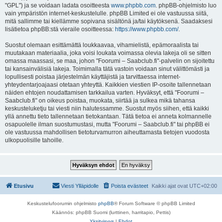
"GPL") ja se voidaan ladata osoitteesta
www.phpbb.com
. phpBB-ohjelmisto luo
vain ympäristön internet-keskustelulle. phpBB Limited ei ole vastuussa siitä,
mitä sallimme tai kiellämme sopivana sisältönä ja/tai käytöksenä. Saadaksesi
lisätietoa phpBB:stä vieraile osoitteessa:
https://www.phpbb.com/
.
Suostut olemaan esittämättä loukkaavaa, vihamielistä, epämoraalista tai
muutakaan materiaalia, joka voisi loukata voimassa olevia lakeja oli se sitten
omassa maassasi, se maa, johon "Foorumi – Saabclub.fi"-palvelin on sijoitettu
tai kansainvälisiä lakeja. Toimimalla tätä vastoin voidaan sinut välittömästi ja
lopullisesti poistaa järjestelmän käyttäjistä ja tarvittaessa internet-
yhteydentarjoajaasi otetaan yhteyttä. Kaikkien viestien IP-osoite tallennetaan
näiden ehtojen noudattamisen tarkkailua varten. Hyväksyt, että "Foorumi –
Saabclub.fi" on oikeus poistaa, muokata, siirtää ja sulkea mikä tahansa
keskusteluketju tai viesti niin halutessamme. Suostut myös siihen, että kaikki
yllä annettu tieto tallennetaan tietokantaan. Tätä tietoa ei anneta kolmannelle
osapuolelle ilman suostumustasi, mutta "Foorumi – Saabclub.fi" tai phpBB ei
ole vastuussa mahdollisen tietoturvamurron aiheuttamasta tietojen vuodosta
ulkopuolisille tahoille.
Etusivu
Viesti Ylläpidolle
Poista evästeet
Kaikki ajat ovat
UTC+02:00
Keskustelufoorumin ohjelmisto
phpBB
® Forum Software © phpBB Limited
Käännös: phpBB Suomi (lurttinen, harritapio, Pettis)
Yksityisyys
|
Ehdot