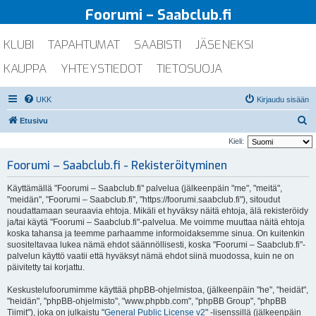
Foorumi – Saabclub.fi
KLUBI
TAPAHTUMAT
SAABISTI
JÄSENEKSI
KAUPPA
YHTEYSTIEDOT
TIETOSUOJA
UKK
Kirjaudu sisään
E
Etusivu
t
Kieli:
s
Foorumi – Saabclub.fi - Rekisteröityminen
i
Käyttämällä "Foorumi – Saabclub.fi" palvelua (jälkeenpäin "me", "meitä",
"meidän", "Foorumi – Saabclub.fi", "https://foorumi.saabclub.fi"), sitoudut
noudattamaan seuraavia ehtoja. Mikäli et hyväksy näitä ehtoja, älä rekisteröidy
ja/tai käytä "Foorumi – Saabclub.fi"-palvelua. Me voimme muuttaa näitä ehtoja
koska tahansa ja teemme parhaamme informoidaksemme sinua. On kuitenkin
suositeltavaa lukea nämä ehdot säännöllisesti, koska "Foorumi – Saabclub.fi"-
palvelun käyttö vaatii että hyväksyt nämä ehdot siinä muodossa, kuin ne on
päivitetty tai korjattu.
Keskustelufoorumimme käyttää phpBB-ohjelmistoa, (jälkeenpäin "he", "heidät",
"heidän", "phpBB-ohjelmisto", "www.phpbb.com", "phpBB Group", "phpBB
Tiimit"), joka on julkaistu "
General Public License v2
" -lisenssillä (jälkeenpäin