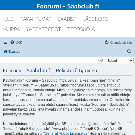
Foorumi – Saabclub.fi
KLUBI
TAPAHTUMAT
SAABISTI
JÄSENEKSI
KAUPPA
YHTEYSTIEDOT
TIETOSUOJA
UKK
Kirjaudu sisään
E
Etusivu
t
Kieli:
s
Foorumi – Saabclub.fi - Rekisteröityminen
i
Käyttämällä "Foorumi – Saabclub.fi" palvelua (jälkeenpäin "me", "meitä",
"meidän", "Foorumi – Saabclub.fi", "https://foorumi.saabclub.fi"), sitoudut
noudattamaan seuraavia ehtoja. Mikäli et hyväksy näitä ehtoja, älä rekisteröidy
ja/tai käytä "Foorumi – Saabclub.fi"-palvelua. Me voimme muuttaa näitä ehtoja
koska tahansa ja teemme parhaamme informoidaksemme sinua. On kuitenkin
suositeltavaa lukea nämä ehdot säännöllisesti, koska "Foorumi – Saabclub.fi"-
palvelun käyttö vaatii että hyväksyt nämä ehdot siinä muodossa, kuin ne on
päivitetty tai korjattu.
Keskustelufoorumimme käyttää phpBB-ohjelmistoa, (jälkeenpäin "he", "heidät",
"heidän", "phpBB-ohjelmisto", "www.phpbb.com", "phpBB Group", "phpBB
Tiimit"), joka on julkaistu "
General Public License v2
" -lisenssillä (jälkeenpäin