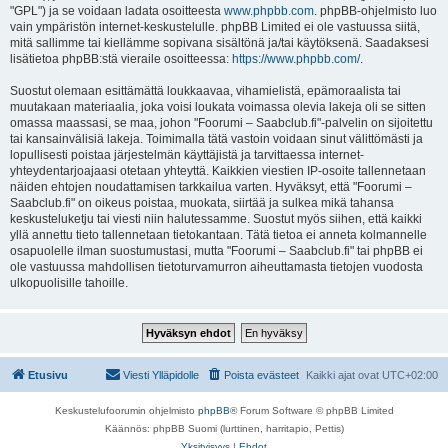
"GPL") ja se voidaan ladata osoitteesta
www.phpbb.com
. phpBB-ohjelmisto luo
vain ympäristön internet-keskustelulle. phpBB Limited ei ole vastuussa siitä,
mitä sallimme tai kiellämme sopivana sisältönä ja/tai käytöksenä. Saadaksesi
lisätietoa phpBB:stä vieraile osoitteessa:
https://www.phpbb.com/
.
Suostut olemaan esittämättä loukkaavaa, vihamielistä, epämoraalista tai
muutakaan materiaalia, joka voisi loukata voimassa olevia lakeja oli se sitten
omassa maassasi, se maa, johon "Foorumi – Saabclub.fi"-palvelin on sijoitettu
tai kansainvälisiä lakeja. Toimimalla tätä vastoin voidaan sinut välittömästi ja
lopullisesti poistaa järjestelmän käyttäjistä ja tarvittaessa internet-
yhteydentarjoajaasi otetaan yhteyttä. Kaikkien viestien IP-osoite tallennetaan
näiden ehtojen noudattamisen tarkkailua varten. Hyväksyt, että "Foorumi –
Saabclub.fi" on oikeus poistaa, muokata, siirtää ja sulkea mikä tahansa
keskusteluketju tai viesti niin halutessamme. Suostut myös siihen, että kaikki
yllä annettu tieto tallennetaan tietokantaan. Tätä tietoa ei anneta kolmannelle
osapuolelle ilman suostumustasi, mutta "Foorumi – Saabclub.fi" tai phpBB ei
ole vastuussa mahdollisen tietoturvamurron aiheuttamasta tietojen vuodosta
ulkopuolisille tahoille.
Etusivu
Viesti Ylläpidolle
Poista evästeet
Kaikki ajat ovat
UTC+02:00
Keskustelufoorumin ohjelmisto
phpBB
® Forum Software © phpBB Limited
Käännös: phpBB Suomi (lurttinen, harritapio, Pettis)
Yksityisyys
|
Ehdot