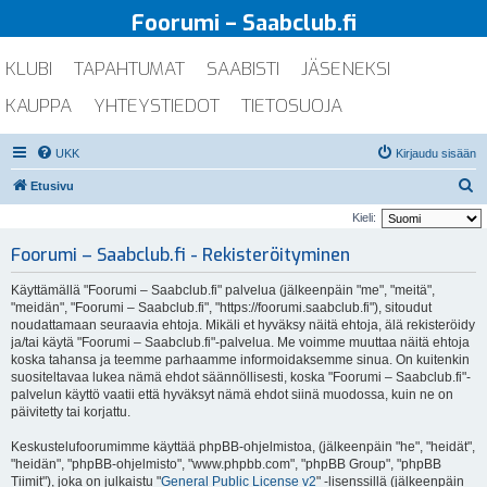
Foorumi – Saabclub.fi
KLUBI
TAPAHTUMAT
SAABISTI
JÄSENEKSI
KAUPPA
YHTEYSTIEDOT
TIETOSUOJA
UKK
Kirjaudu sisään
E
Etusivu
t
Kieli:
s
Foorumi – Saabclub.fi - Rekisteröityminen
i
Käyttämällä "Foorumi – Saabclub.fi" palvelua (jälkeenpäin "me", "meitä",
"meidän", "Foorumi – Saabclub.fi", "https://foorumi.saabclub.fi"), sitoudut
noudattamaan seuraavia ehtoja. Mikäli et hyväksy näitä ehtoja, älä rekisteröidy
ja/tai käytä "Foorumi – Saabclub.fi"-palvelua. Me voimme muuttaa näitä ehtoja
koska tahansa ja teemme parhaamme informoidaksemme sinua. On kuitenkin
suositeltavaa lukea nämä ehdot säännöllisesti, koska "Foorumi – Saabclub.fi"-
palvelun käyttö vaatii että hyväksyt nämä ehdot siinä muodossa, kuin ne on
päivitetty tai korjattu.
Keskustelufoorumimme käyttää phpBB-ohjelmistoa, (jälkeenpäin "he", "heidät",
"heidän", "phpBB-ohjelmisto", "www.phpbb.com", "phpBB Group", "phpBB
Tiimit"), joka on julkaistu "
General Public License v2
" -lisenssillä (jälkeenpäin