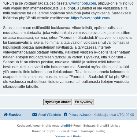
"GPL") ja se voidaan ladata osoitteesta
www.phpbb.com
. phpBB-ohjelmisto luo
vain ympäristön internet-keskustelulle. phpBB Limited ei ole vastuussa siitä,
mitä sallimme tai kiellämme sopivana sisältönä ja/tai käytöksenä. Saadaksesi
lisätietoa phpBB:stä vieraile osoitteessa:
https://www.phpbb.com/
.
Suostut olemaan esittämättä loukkaavaa, vihamielistä, epämoraalista tai
muutakaan materiaalia, joka voisi loukata voimassa olevia lakeja oli se sitten
omassa maassasi, se maa, johon "Foorumi – Saabclub.fi"-palvelin on sijoitettu
tai kansainvälisiä lakeja. Toimimalla tätä vastoin voidaan sinut välittömästi ja
lopullisesti poistaa järjestelmän käyttäjistä ja tarvittaessa internet-
yhteydentarjoajaasi otetaan yhteyttä. Kaikkien viestien IP-osoite tallennetaan
näiden ehtojen noudattamisen tarkkailua varten. Hyväksyt, että "Foorumi –
Saabclub.fi" on oikeus poistaa, muokata, siirtää ja sulkea mikä tahansa
keskusteluketju tai viesti niin halutessamme. Suostut myös siihen, että kaikki
yllä annettu tieto tallennetaan tietokantaan. Tätä tietoa ei anneta kolmannelle
osapuolelle ilman suostumustasi, mutta "Foorumi – Saabclub.fi" tai phpBB ei
ole vastuussa mahdollisen tietoturvamurron aiheuttamasta tietojen vuodosta
ulkopuolisille tahoille.
Etusivu
Viesti Ylläpidolle
Poista evästeet
Kaikki ajat ovat
UTC+02:00
Keskustelufoorumin ohjelmisto
phpBB
® Forum Software © phpBB Limited
Käännös: phpBB Suomi (lurttinen, harritapio, Pettis)
Yksityisyys
|
Ehdot