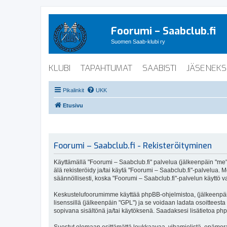
Foorumi – Saabclub.fi
Suomen Saab-klubi ry
KLUBI
TAPAHTUMAT
SAABISTI
JÄSENEKS
Pikalinkit
UKK
Etusivu
Foorumi – Saabclub.fi - Rekisteröityminen
Käyttämällä "Foorumi – Saabclub.fi" palvelua (jälkeenpäin "me", 
älä rekisteröidy ja/tai käytä "Foorumi – Saabclub.fi"-palvel
säännöllisesti, koska "Foorumi – Saabclub.fi"-palvelun käyttö va
Keskustelufoorumimme käyttää phpBB-ohjelmistoa, (jälkeenpäin 
lisenssillä (jälkeenpäin "GPL") ja se voidaan ladata osoitteesta
sopivana sisältönä ja/tai käytöksenä. Saadaksesi lisätietoa php