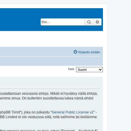
Etsi
Tarkennettu hak
Kirjaudu sisään
Kieli:
 noudattamaan seuraavia ehtoja. Mikäli et hyväksy näitä ehtoja,
ksemme sinua. On kuitenkin suositeltavaa lukea nämä ehdot
pBB Tiimit"), joka on julkaistu "
General Public License v2
" -
BB Limited ei ole vastuussa siitä, mitä sallimme tai kiellämme