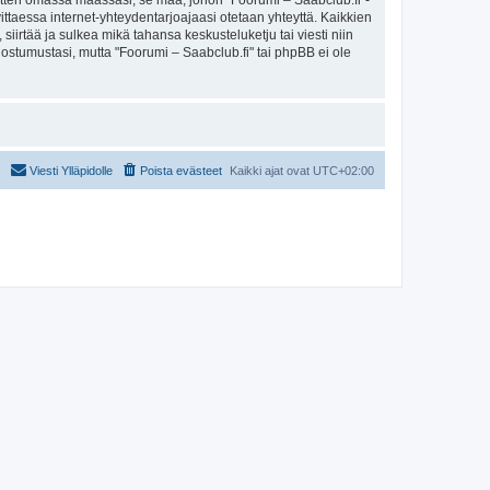
sitten omassa maassasi, se maa, johon "Foorumi – Saabclub.fi"-
arvittaessa internet-yhteydentarjoajaasi otetaan yhteyttä. Kaikkien
iirtää ja sulkea mikä tahansa keskusteluketju tai viesti niin
uostumustasi, mutta "Foorumi – Saabclub.fi" tai phpBB ei ole
Viesti Ylläpidolle
Poista evästeet
Kaikki ajat ovat
UTC+02:00