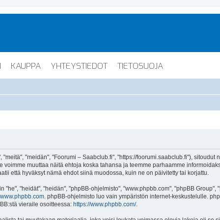
I
KAUPPA
YHTEYSTIEDOT
TIETOSUOJA
"meitä", "meidän", "Foorumi – Saabclub.fi", "https://foorumi.saabclub.fi"), sitoudut
ua. Me voimme muuttaa näitä ehtoja koska tahansa ja teemme parhaamme informoida
atii että hyväksyt nämä ehdot siinä muodossa, kuin ne on päivitetty tai korjattu.
"he", "heidät", "heidän", "phpBB-ohjelmisto", "www.phpbb.com", "phpBB Group", "ph
www.phpbb.com
. phpBB-ohjelmisto luo vain ympäristön internet-keskustelulle. php
BB:stä vieraile osoitteessa:
https://www.phpbb.com/
.