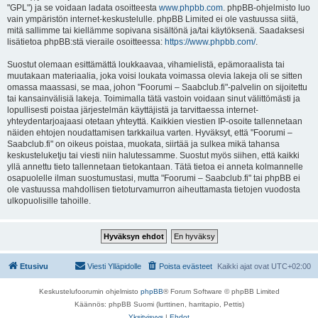
"GPL") ja se voidaan ladata osoitteesta
www.phpbb.com
. phpBB-ohjelmisto luo
vain ympäristön internet-keskustelulle. phpBB Limited ei ole vastuussa siitä,
mitä sallimme tai kiellämme sopivana sisältönä ja/tai käytöksenä. Saadaksesi
lisätietoa phpBB:stä vieraile osoitteessa:
https://www.phpbb.com/
.
Suostut olemaan esittämättä loukkaavaa, vihamielistä, epämoraalista tai
muutakaan materiaalia, joka voisi loukata voimassa olevia lakeja oli se sitten
omassa maassasi, se maa, johon "Foorumi – Saabclub.fi"-palvelin on sijoitettu
tai kansainvälisiä lakeja. Toimimalla tätä vastoin voidaan sinut välittömästi ja
lopullisesti poistaa järjestelmän käyttäjistä ja tarvittaessa internet-
yhteydentarjoajaasi otetaan yhteyttä. Kaikkien viestien IP-osoite tallennetaan
näiden ehtojen noudattamisen tarkkailua varten. Hyväksyt, että "Foorumi –
Saabclub.fi" on oikeus poistaa, muokata, siirtää ja sulkea mikä tahansa
keskusteluketju tai viesti niin halutessamme. Suostut myös siihen, että kaikki
yllä annettu tieto tallennetaan tietokantaan. Tätä tietoa ei anneta kolmannelle
osapuolelle ilman suostumustasi, mutta "Foorumi – Saabclub.fi" tai phpBB ei
ole vastuussa mahdollisen tietoturvamurron aiheuttamasta tietojen vuodosta
ulkopuolisille tahoille.
Etusivu
Viesti Ylläpidolle
Poista evästeet
Kaikki ajat ovat
UTC+02:00
Keskustelufoorumin ohjelmisto
phpBB
® Forum Software © phpBB Limited
Käännös: phpBB Suomi (lurttinen, harritapio, Pettis)
Yksityisyys
|
Ehdot