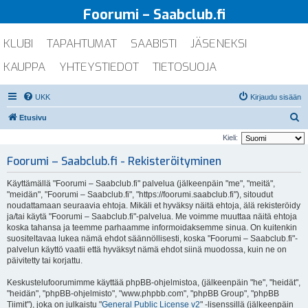
Foorumi – Saabclub.fi
KLUBI
TAPAHTUMAT
SAABISTI
JÄSENEKSI
KAUPPA
YHTEYSTIEDOT
TIETOSUOJA
UKK
Kirjaudu sisään
E
Etusivu
t
Kieli:
s
Foorumi – Saabclub.fi - Rekisteröityminen
i
Käyttämällä "Foorumi – Saabclub.fi" palvelua (jälkeenpäin "me", "meitä",
"meidän", "Foorumi – Saabclub.fi", "https://foorumi.saabclub.fi"), sitoudut
noudattamaan seuraavia ehtoja. Mikäli et hyväksy näitä ehtoja, älä rekisteröidy
ja/tai käytä "Foorumi – Saabclub.fi"-palvelua. Me voimme muuttaa näitä ehtoja
koska tahansa ja teemme parhaamme informoidaksemme sinua. On kuitenkin
suositeltavaa lukea nämä ehdot säännöllisesti, koska "Foorumi – Saabclub.fi"-
palvelun käyttö vaatii että hyväksyt nämä ehdot siinä muodossa, kuin ne on
päivitetty tai korjattu.
Keskustelufoorumimme käyttää phpBB-ohjelmistoa, (jälkeenpäin "he", "heidät",
"heidän", "phpBB-ohjelmisto", "www.phpbb.com", "phpBB Group", "phpBB
Tiimit"), joka on julkaistu "
General Public License v2
" -lisenssillä (jälkeenpäin