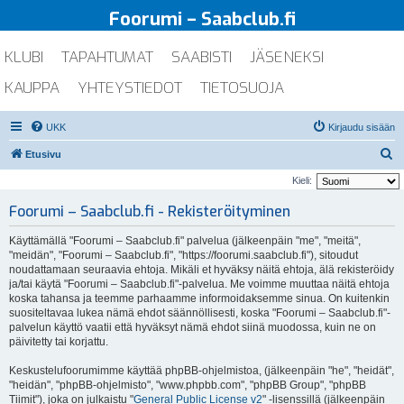
Foorumi – Saabclub.fi
KLUBI
TAPAHTUMAT
SAABISTI
JÄSENEKSI
KAUPPA
YHTEYSTIEDOT
TIETOSUOJA
UKK
Kirjaudu sisään
E
Etusivu
t
Kieli:
s
Foorumi – Saabclub.fi - Rekisteröityminen
i
Käyttämällä "Foorumi – Saabclub.fi" palvelua (jälkeenpäin "me", "meitä",
"meidän", "Foorumi – Saabclub.fi", "https://foorumi.saabclub.fi"), sitoudut
noudattamaan seuraavia ehtoja. Mikäli et hyväksy näitä ehtoja, älä rekisteröidy
ja/tai käytä "Foorumi – Saabclub.fi"-palvelua. Me voimme muuttaa näitä ehtoja
koska tahansa ja teemme parhaamme informoidaksemme sinua. On kuitenkin
suositeltavaa lukea nämä ehdot säännöllisesti, koska "Foorumi – Saabclub.fi"-
palvelun käyttö vaatii että hyväksyt nämä ehdot siinä muodossa, kuin ne on
päivitetty tai korjattu.
Keskustelufoorumimme käyttää phpBB-ohjelmistoa, (jälkeenpäin "he", "heidät",
"heidän", "phpBB-ohjelmisto", "www.phpbb.com", "phpBB Group", "phpBB
Tiimit"), joka on julkaistu "
General Public License v2
" -lisenssillä (jälkeenpäin