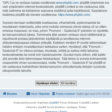
"GPL") ja se voidaan ladata osoitteesta
www.phpbb.com
. phpBB-ohjelmisto luo
vain ympäristön internet-keskustelulle. phpBB Limited ei ole vastuussa siitä,
mitä sallimme tai kiellämme sopivana sisältönä ja/tai käytöksenä. Saadaksesi
lisätietoa phpBB:stä vieraile osoitteessa:
https://www.phpbb.com/
.
Suostut olemaan esittämättä loukkaavaa, vihamielistä, epämoraalista tai
muutakaan materiaalia, joka voisi loukata voimassa olevia lakeja oli se sitten
omassa maassasi, se maa, johon "Foorumi – Saabclub.fi"-palvelin on sijoitettu
tai kansainvälisiä lakeja. Toimimalla tätä vastoin voidaan sinut välittömästi ja
lopullisesti poistaa järjestelmän käyttäjistä ja tarvittaessa internet-
yhteydentarjoajaasi otetaan yhteyttä. Kaikkien viestien IP-osoite tallennetaan
näiden ehtojen noudattamisen tarkkailua varten. Hyväksyt, että "Foorumi –
Saabclub.fi" on oikeus poistaa, muokata, siirtää ja sulkea mikä tahansa
keskusteluketju tai viesti niin halutessamme. Suostut myös siihen, että kaikki
yllä annettu tieto tallennetaan tietokantaan. Tätä tietoa ei anneta kolmannelle
osapuolelle ilman suostumustasi, mutta "Foorumi – Saabclub.fi" tai phpBB ei
ole vastuussa mahdollisen tietoturvamurron aiheuttamasta tietojen vuodosta
ulkopuolisille tahoille.
Etusivu
Viesti Ylläpidolle
Poista evästeet
Kaikki ajat ovat
UTC+02:00
Keskustelufoorumin ohjelmisto
phpBB
® Forum Software © phpBB Limited
Käännös: phpBB Suomi (lurttinen, harritapio, Pettis)
Yksityisyys
|
Ehdot