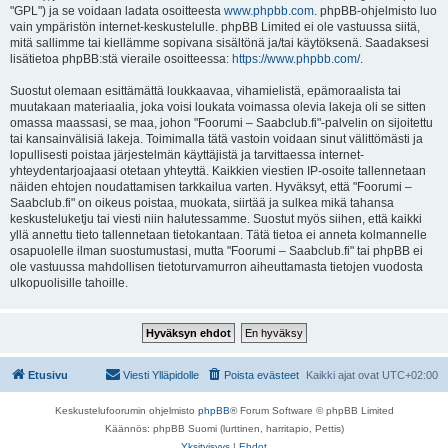
"GPL") ja se voidaan ladata osoitteesta
www.phpbb.com
. phpBB-ohjelmisto luo
vain ympäristön internet-keskustelulle. phpBB Limited ei ole vastuussa siitä,
mitä sallimme tai kiellämme sopivana sisältönä ja/tai käytöksenä. Saadaksesi
lisätietoa phpBB:stä vieraile osoitteessa:
https://www.phpbb.com/
.
Suostut olemaan esittämättä loukkaavaa, vihamielistä, epämoraalista tai
muutakaan materiaalia, joka voisi loukata voimassa olevia lakeja oli se sitten
omassa maassasi, se maa, johon "Foorumi – Saabclub.fi"-palvelin on sijoitettu
tai kansainvälisiä lakeja. Toimimalla tätä vastoin voidaan sinut välittömästi ja
lopullisesti poistaa järjestelmän käyttäjistä ja tarvittaessa internet-
yhteydentarjoajaasi otetaan yhteyttä. Kaikkien viestien IP-osoite tallennetaan
näiden ehtojen noudattamisen tarkkailua varten. Hyväksyt, että "Foorumi –
Saabclub.fi" on oikeus poistaa, muokata, siirtää ja sulkea mikä tahansa
keskusteluketju tai viesti niin halutessamme. Suostut myös siihen, että kaikki
yllä annettu tieto tallennetaan tietokantaan. Tätä tietoa ei anneta kolmannelle
osapuolelle ilman suostumustasi, mutta "Foorumi – Saabclub.fi" tai phpBB ei
ole vastuussa mahdollisen tietoturvamurron aiheuttamasta tietojen vuodosta
ulkopuolisille tahoille.
Etusivu
Viesti Ylläpidolle
Poista evästeet
Kaikki ajat ovat
UTC+02:00
Keskustelufoorumin ohjelmisto
phpBB
® Forum Software © phpBB Limited
Käännös: phpBB Suomi (lurttinen, harritapio, Pettis)
Yksityisyys
|
Ehdot