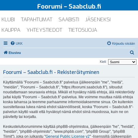
Foorumi – Saabclub.fi
KLUBI
TAPAHTUMAT
SAABISTI
JÄSENEKSI
KAUPPA
YHTEYSTIEDOT
TIETOSUOJA
UKK
Kirjaudu sisään
E
Etusivu
t
Kieli:
s
Foorumi – Saabclub.fi - Rekisteröityminen
i
Käyttämällä "Foorumi – Saabclub.fi" palvelua (jälkeenpäin "me", "meitä",
"meidän", "Foorumi – Saabclub.fi", "https://foorumi.saabclub.fi"), sitoudut
noudattamaan seuraavia ehtoja. Mikäli et hyväksy näitä ehtoja, älä rekisteröidy
ja/tai käytä "Foorumi – Saabclub.fi"-palvelua. Me voimme muuttaa näitä ehtoja
koska tahansa ja teemme parhaamme informoidaksemme sinua. On kuitenkin
suositeltavaa lukea nämä ehdot säännöllisesti, koska "Foorumi – Saabclub.fi"-
palvelun käyttö vaatii että hyväksyt nämä ehdot siinä muodossa, kuin ne on
päivitetty tai korjattu.
Keskustelufoorumimme käyttää phpBB-ohjelmistoa, (jälkeenpäin "he", "heidät",
"heidän", "phpBB-ohjelmisto", "www.phpbb.com", "phpBB Group", "phpBB
Tiimit"), joka on julkaistu "
General Public License v2
" -lisenssillä (jälkeenpäin