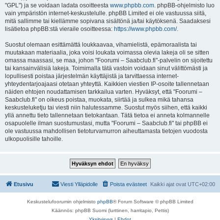
"GPL") ja se voidaan ladata osoitteesta
www.phpbb.com
. phpBB-ohjelmisto luo
vain ympäristön internet-keskustelulle. phpBB Limited ei ole vastuussa siitä,
mitä sallimme tai kiellämme sopivana sisältönä ja/tai käytöksenä. Saadaksesi
lisätietoa phpBB:stä vieraile osoitteessa:
https://www.phpbb.com/
.
Suostut olemaan esittämättä loukkaavaa, vihamielistä, epämoraalista tai
muutakaan materiaalia, joka voisi loukata voimassa olevia lakeja oli se sitten
omassa maassasi, se maa, johon "Foorumi – Saabclub.fi"-palvelin on sijoitettu
tai kansainvälisiä lakeja. Toimimalla tätä vastoin voidaan sinut välittömästi ja
lopullisesti poistaa järjestelmän käyttäjistä ja tarvittaessa internet-
yhteydentarjoajaasi otetaan yhteyttä. Kaikkien viestien IP-osoite tallennetaan
näiden ehtojen noudattamisen tarkkailua varten. Hyväksyt, että "Foorumi –
Saabclub.fi" on oikeus poistaa, muokata, siirtää ja sulkea mikä tahansa
keskusteluketju tai viesti niin halutessamme. Suostut myös siihen, että kaikki
yllä annettu tieto tallennetaan tietokantaan. Tätä tietoa ei anneta kolmannelle
osapuolelle ilman suostumustasi, mutta "Foorumi – Saabclub.fi" tai phpBB ei
ole vastuussa mahdollisen tietoturvamurron aiheuttamasta tietojen vuodosta
ulkopuolisille tahoille.
Etusivu
Viesti Ylläpidolle
Poista evästeet
Kaikki ajat ovat
UTC+02:00
Keskustelufoorumin ohjelmisto
phpBB
® Forum Software © phpBB Limited
Käännös: phpBB Suomi (lurttinen, harritapio, Pettis)
Yksityisyys
|
Ehdot