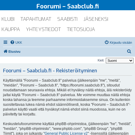
Foorumi – Saabclub.fi
KLUBI
TAPAHTUMAT
SAABISTI
JÄSENEKSI
KAUPPA
YHTEYSTIEDOT
TIETOSUOJA
UKK
Kirjaudu sisään
E
Etusivu
t
Kieli:
s
Foorumi – Saabclub.fi - Rekisteröityminen
i
Käyttämällä "Foorumi – Saabclub.fi" palvelua (jälkeenpäin "me", "meitä",
"meidän", "Foorumi – Saabclub.fi", "https://foorumi.saabclub.fi"), sitoudut
noudattamaan seuraavia ehtoja. Mikäli et hyväksy näitä ehtoja, älä rekisteröidy
ja/tai käytä "Foorumi – Saabclub.fi"-palvelua. Me voimme muuttaa näitä ehtoja
koska tahansa ja teemme parhaamme informoidaksemme sinua. On kuitenkin
suositeltavaa lukea nämä ehdot säännöllisesti, koska "Foorumi – Saabclub.fi"-
palvelun käyttö vaatii että hyväksyt nämä ehdot siinä muodossa, kuin ne on
päivitetty tai korjattu.
Keskustelufoorumimme käyttää phpBB-ohjelmistoa, (jälkeenpäin "he", "heidät",
"heidän", "phpBB-ohjelmisto", "www.phpbb.com", "phpBB Group", "phpBB
Tiimit"), joka on julkaistu "
General Public License v2
" -lisenssillä (jälkeenpäin