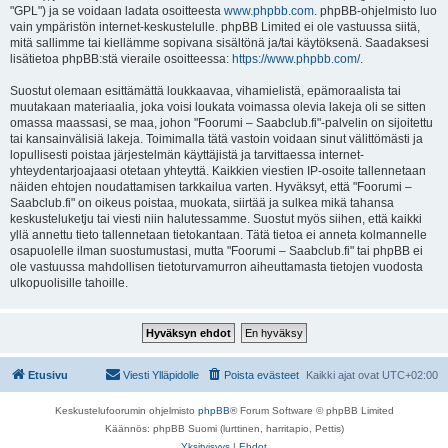
"GPL") ja se voidaan ladata osoitteesta
www.phpbb.com
. phpBB-ohjelmisto luo
vain ympäristön internet-keskustelulle. phpBB Limited ei ole vastuussa siitä,
mitä sallimme tai kiellämme sopivana sisältönä ja/tai käytöksenä. Saadaksesi
lisätietoa phpBB:stä vieraile osoitteessa:
https://www.phpbb.com/
.
Suostut olemaan esittämättä loukkaavaa, vihamielistä, epämoraalista tai
muutakaan materiaalia, joka voisi loukata voimassa olevia lakeja oli se sitten
omassa maassasi, se maa, johon "Foorumi – Saabclub.fi"-palvelin on sijoitettu
tai kansainvälisiä lakeja. Toimimalla tätä vastoin voidaan sinut välittömästi ja
lopullisesti poistaa järjestelmän käyttäjistä ja tarvittaessa internet-
yhteydentarjoajaasi otetaan yhteyttä. Kaikkien viestien IP-osoite tallennetaan
näiden ehtojen noudattamisen tarkkailua varten. Hyväksyt, että "Foorumi –
Saabclub.fi" on oikeus poistaa, muokata, siirtää ja sulkea mikä tahansa
keskusteluketju tai viesti niin halutessamme. Suostut myös siihen, että kaikki
yllä annettu tieto tallennetaan tietokantaan. Tätä tietoa ei anneta kolmannelle
osapuolelle ilman suostumustasi, mutta "Foorumi – Saabclub.fi" tai phpBB ei
ole vastuussa mahdollisen tietoturvamurron aiheuttamasta tietojen vuodosta
ulkopuolisille tahoille.
Etusivu
Viesti Ylläpidolle
Poista evästeet
Kaikki ajat ovat
UTC+02:00
Keskustelufoorumin ohjelmisto
phpBB
® Forum Software © phpBB Limited
Käännös: phpBB Suomi (lurttinen, harritapio, Pettis)
Yksityisyys
|
Ehdot