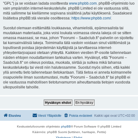
"GPL") ja se voidaan ladata osoitteesta
www.phpbb.com
. phpBB-ohjelmisto luo
vain ympäristön internet-keskustelulle. phpBB Limited ei ole vastuussa siitä,
mitä sallimme tai kiellämme sopivana sisältönä ja/tai käytöksenä. Saadaksesi
lisätietoa phpBB:stä vieraile osoitteessa:
https://www.phpbb.com/
.
Suostut olemaan esittämättä loukkaavaa, vihamielistä, epämoraalista tai
muutakaan materiaalia, joka voisi loukata voimassa olevia lakeja oli se sitten
omassa maassasi, se maa, johon "Foorumi – Saabclub.fi"-palvelin on sijoitettu
tai kansainvälisiä lakeja. Toimimalla tätä vastoin voidaan sinut välittömästi ja
lopullisesti poistaa järjestelmän käyttäjistä ja tarvittaessa internet-
yhteydentarjoajaasi otetaan yhteyttä. Kaikkien viestien IP-osoite tallennetaan
näiden ehtojen noudattamisen tarkkailua varten. Hyväksyt, että "Foorumi –
Saabclub.fi" on oikeus poistaa, muokata, siirtää ja sulkea mikä tahansa
keskusteluketju tai viesti niin halutessamme. Suostut myös siihen, että kaikki
yllä annettu tieto tallennetaan tietokantaan. Tätä tietoa ei anneta kolmannelle
osapuolelle ilman suostumustasi, mutta "Foorumi – Saabclub.fi" tai phpBB ei
ole vastuussa mahdollisen tietoturvamurron aiheuttamasta tietojen vuodosta
ulkopuolisille tahoille.
Etusivu
Viesti Ylläpidolle
Poista evästeet
Kaikki ajat ovat
UTC+02:00
Keskustelufoorumin ohjelmisto
phpBB
® Forum Software © phpBB Limited
Käännös: phpBB Suomi (lurttinen, harritapio, Pettis)
Yksityisyys
|
Ehdot