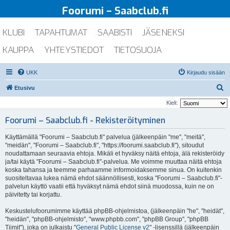
Foorumi – Saabclub.fi
KLUBI
TAPAHTUMAT
SAABISTI
JÄSENEKSI
KAUPPA
YHTEYSTIEDOT
TIETOSUOJA
UKK
Kirjaudu sisään
E
Etusivu
t
Kieli:
s
Foorumi – Saabclub.fi - Rekisteröityminen
i
Käyttämällä "Foorumi – Saabclub.fi" palvelua (jälkeenpäin "me", "meitä",
"meidän", "Foorumi – Saabclub.fi", "https://foorumi.saabclub.fi"), sitoudut
noudattamaan seuraavia ehtoja. Mikäli et hyväksy näitä ehtoja, älä rekisteröidy
ja/tai käytä "Foorumi – Saabclub.fi"-palvelua. Me voimme muuttaa näitä ehtoja
koska tahansa ja teemme parhaamme informoidaksemme sinua. On kuitenkin
suositeltavaa lukea nämä ehdot säännöllisesti, koska "Foorumi – Saabclub.fi"-
palvelun käyttö vaatii että hyväksyt nämä ehdot siinä muodossa, kuin ne on
päivitetty tai korjattu.
Keskustelufoorumimme käyttää phpBB-ohjelmistoa, (jälkeenpäin "he", "heidät",
"heidän", "phpBB-ohjelmisto", "www.phpbb.com", "phpBB Group", "phpBB
Tiimit"), joka on julkaistu "
General Public License v2
" -lisenssillä (jälkeenpäin