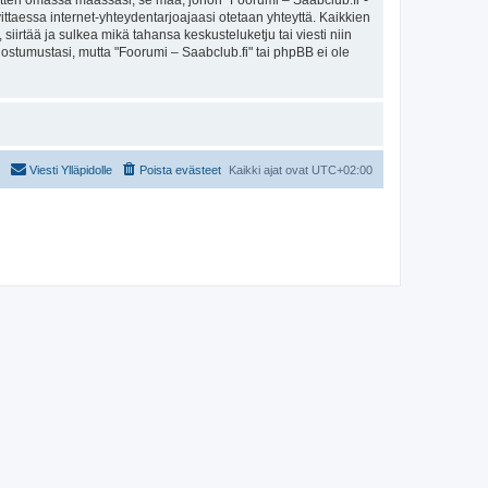
sitten omassa maassasi, se maa, johon "Foorumi – Saabclub.fi"-
arvittaessa internet-yhteydentarjoajaasi otetaan yhteyttä. Kaikkien
iirtää ja sulkea mikä tahansa keskusteluketju tai viesti niin
uostumustasi, mutta "Foorumi – Saabclub.fi" tai phpBB ei ole
Viesti Ylläpidolle
Poista evästeet
Kaikki ajat ovat
UTC+02:00