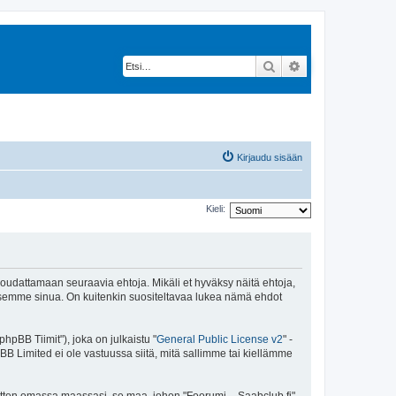
Etsi
Tarkennettu hak
Kirjaudu sisään
Kieli:
 noudattamaan seuraavia ehtoja. Mikäli et hyväksy näitä ehtoja,
ksemme sinua. On kuitenkin suositeltavaa lukea nämä ehdot
pBB Tiimit"), joka on julkaistu "
General Public License v2
" -
BB Limited ei ole vastuussa siitä, mitä sallimme tai kiellämme