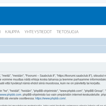
I
KAUPPA
YHTEYSTIEDOT
TIETOSUOJA
"meitä", "meidän", "Foorumi – Saabclub.fi", "https://foorumi.saabclub.fi"), sitoudut
ua. Me voimme muuttaa näitä ehtoja koska tahansa ja teemme parhaamme informoida
atii että hyväksyt nämä ehdot siinä muodossa, kuin ne on päivitetty tai korjattu.
"he", "heidät", "heidän", "phpBB-ohjelmisto", "www.phpbb.com", "phpBB Group", "ph
www.phpbb.com
. phpBB-ohjelmisto luo vain ympäristön internet-keskustelulle. php
BB:stä vieraile osoitteessa:
https://www.phpbb.com/
.