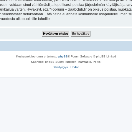
lista tai muutakaan materiaalia, joka voisi loukata voimassa olevia lakeja oli se 
vastoin voidaan sinut välittömästi ja lopullisesti poistaa järjestelmän käyttäjistä ja t
kkailua varten. Hyväksyt, että "Foorumi – Saabclub.fi" on oikeus poistaa, muokata, s
to tallennetaan tietokantaan. Tätä tietoa ei anneta kolmannelle osapuolelle ilman s
uodosta ulkopuolisille tahoille.
Keskustelufoorumin ohjelmisto
phpBB
® Forum Software © phpBB Limited
Käännös: phpBB Suomi (lurttinen, harritapio, Pettis)
Yksityisyys
|
Ehdot