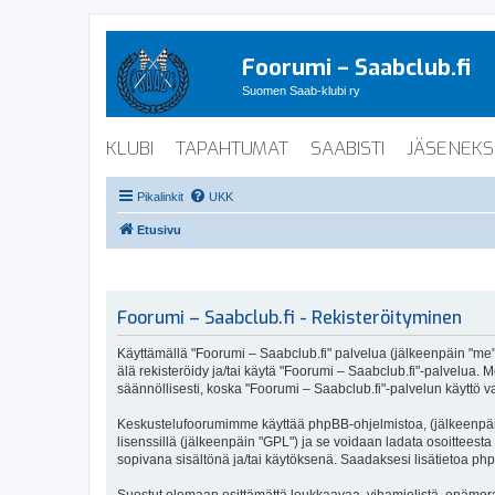
Foorumi – Saabclub.fi
Suomen Saab-klubi ry
KLUBI
TAPAHTUMAT
SAABISTI
JÄSENEKS
Pikalinkit
UKK
Etusivu
Foorumi – Saabclub.fi - Rekisteröityminen
Käyttämällä "Foorumi – Saabclub.fi" palvelua (jälkeenpäin "me", 
älä rekisteröidy ja/tai käytä "Foorumi – Saabclub.fi"-palvel
säännöllisesti, koska "Foorumi – Saabclub.fi"-palvelun käyttö va
Keskustelufoorumimme käyttää phpBB-ohjelmistoa, (jälkeenpäin 
lisenssillä (jälkeenpäin "GPL") ja se voidaan ladata osoitteesta
sopivana sisältönä ja/tai käytöksenä. Saadaksesi lisätietoa php