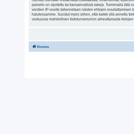
Suostut olemaan esittämättä loukkaavaa, vihamielistä, epämoraa
palvelin on sijoitettu tai kansainvälisiä lakeja. Toimimalla tätä 
viestien IP-osoite tallennetaan näiden ehtojen noudattamisen tar
halutessamme. Suostut myös siihen, että kaikki yllä annettu tie
vastuussa mahdollisen tietoturvamurron aiheuttamasta tietojen v
Etusivu