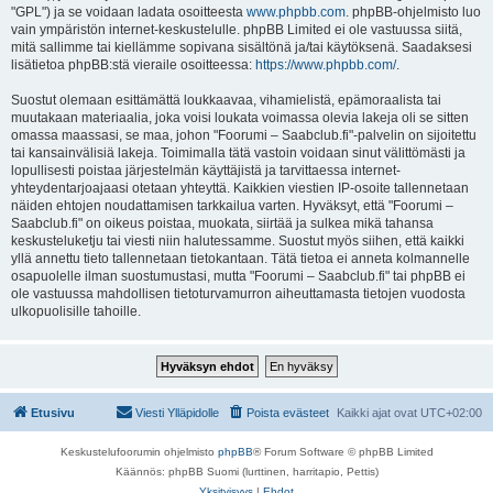
"GPL") ja se voidaan ladata osoitteesta
www.phpbb.com
. phpBB-ohjelmisto luo
vain ympäristön internet-keskustelulle. phpBB Limited ei ole vastuussa siitä,
mitä sallimme tai kiellämme sopivana sisältönä ja/tai käytöksenä. Saadaksesi
lisätietoa phpBB:stä vieraile osoitteessa:
https://www.phpbb.com/
.
Suostut olemaan esittämättä loukkaavaa, vihamielistä, epämoraalista tai
muutakaan materiaalia, joka voisi loukata voimassa olevia lakeja oli se sitten
omassa maassasi, se maa, johon "Foorumi – Saabclub.fi"-palvelin on sijoitettu
tai kansainvälisiä lakeja. Toimimalla tätä vastoin voidaan sinut välittömästi ja
lopullisesti poistaa järjestelmän käyttäjistä ja tarvittaessa internet-
yhteydentarjoajaasi otetaan yhteyttä. Kaikkien viestien IP-osoite tallennetaan
näiden ehtojen noudattamisen tarkkailua varten. Hyväksyt, että "Foorumi –
Saabclub.fi" on oikeus poistaa, muokata, siirtää ja sulkea mikä tahansa
keskusteluketju tai viesti niin halutessamme. Suostut myös siihen, että kaikki
yllä annettu tieto tallennetaan tietokantaan. Tätä tietoa ei anneta kolmannelle
osapuolelle ilman suostumustasi, mutta "Foorumi – Saabclub.fi" tai phpBB ei
ole vastuussa mahdollisen tietoturvamurron aiheuttamasta tietojen vuodosta
ulkopuolisille tahoille.
Etusivu
Viesti Ylläpidolle
Poista evästeet
Kaikki ajat ovat
UTC+02:00
Keskustelufoorumin ohjelmisto
phpBB
® Forum Software © phpBB Limited
Käännös: phpBB Suomi (lurttinen, harritapio, Pettis)
Yksityisyys
|
Ehdot