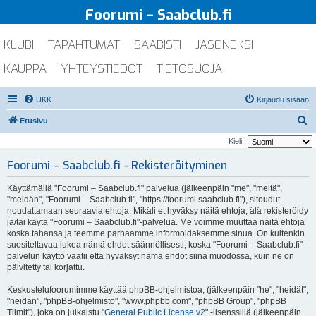
Foorumi – Saabclub.fi
KLUBI
TAPAHTUMAT
SAABISTI
JÄSENEKSI
KAUPPA
YHTEYSTIEDOT
TIETOSUOJA
UKK
Kirjaudu sisään
E
Etusivu
t
Kieli:
s
Foorumi – Saabclub.fi - Rekisteröityminen
i
Käyttämällä "Foorumi – Saabclub.fi" palvelua (jälkeenpäin "me", "meitä",
"meidän", "Foorumi – Saabclub.fi", "https://foorumi.saabclub.fi"), sitoudut
noudattamaan seuraavia ehtoja. Mikäli et hyväksy näitä ehtoja, älä rekisteröidy
ja/tai käytä "Foorumi – Saabclub.fi"-palvelua. Me voimme muuttaa näitä ehtoja
koska tahansa ja teemme parhaamme informoidaksemme sinua. On kuitenkin
suositeltavaa lukea nämä ehdot säännöllisesti, koska "Foorumi – Saabclub.fi"-
palvelun käyttö vaatii että hyväksyt nämä ehdot siinä muodossa, kuin ne on
päivitetty tai korjattu.
Keskustelufoorumimme käyttää phpBB-ohjelmistoa, (jälkeenpäin "he", "heidät",
"heidän", "phpBB-ohjelmisto", "www.phpbb.com", "phpBB Group", "phpBB
Tiimit"), joka on julkaistu "
General Public License v2
" -lisenssillä (jälkeenpäin