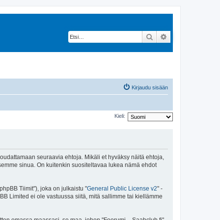
Etsi
Tarkennettu hak
Kirjaudu sisään
Kieli:
 noudattamaan seuraavia ehtoja. Mikäli et hyväksy näitä ehtoja,
ksemme sinua. On kuitenkin suositeltavaa lukea nämä ehdot
pBB Tiimit"), joka on julkaistu "
General Public License v2
" -
BB Limited ei ole vastuussa siitä, mitä sallimme tai kiellämme