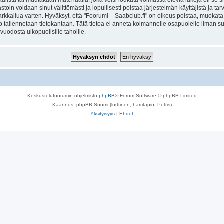
lista tai muutakaan materiaalia, joka voisi loukata voimassa olevia lakeja oli se 
vastoin voidaan sinut välittömästi ja lopullisesti poistaa järjestelmän käyttäjistä ja t
kkailua varten. Hyväksyt, että "Foorumi – Saabclub.fi" on oikeus poistaa, muokata, s
to tallennetaan tietokantaan. Tätä tietoa ei anneta kolmannelle osapuolelle ilman s
uodosta ulkopuolisille tahoille.
Keskustelufoorumin ohjelmisto
phpBB
® Forum Software © phpBB Limited
Käännös: phpBB Suomi (lurttinen, harritapio, Pettis)
Yksityisyys
|
Ehdot