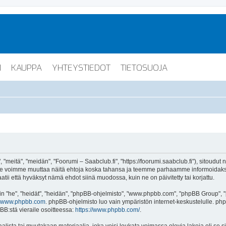
I
KAUPPA
YHTEYSTIEDOT
TIETOSUOJA
"meitä", "meidän", "Foorumi – Saabclub.fi", "https://foorumi.saabclub.fi"), sitoudut
ua. Me voimme muuttaa näitä ehtoja koska tahansa ja teemme parhaamme informoida
atii että hyväksyt nämä ehdot siinä muodossa, kuin ne on päivitetty tai korjattu.
"he", "heidät", "heidän", "phpBB-ohjelmisto", "www.phpbb.com", "phpBB Group", "ph
www.phpbb.com
. phpBB-ohjelmisto luo vain ympäristön internet-keskustelulle. php
BB:stä vieraile osoitteessa:
https://www.phpbb.com/
.