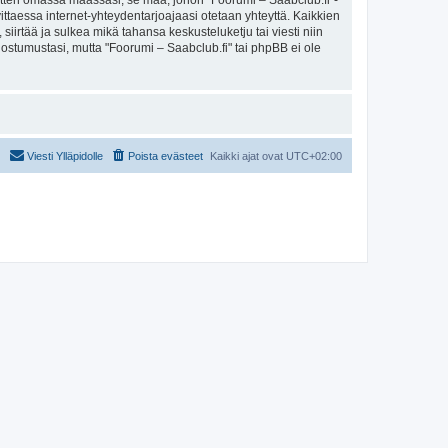
sitten omassa maassasi, se maa, johon "Foorumi – Saabclub.fi"-
arvittaessa internet-yhteydentarjoajaasi otetaan yhteyttä. Kaikkien
iirtää ja sulkea mikä tahansa keskusteluketju tai viesti niin
uostumustasi, mutta "Foorumi – Saabclub.fi" tai phpBB ei ole
Viesti Ylläpidolle
Poista evästeet
Kaikki ajat ovat
UTC+02:00