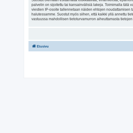
Suostut olemaan esittämättä loukkaavaa, vihamielistä, epämoraa
palvelin on sijoitettu tai kansainvälisiä lakeja. Toimimalla tätä 
viestien IP-osoite tallennetaan näiden ehtojen noudattamisen tar
halutessamme. Suostut myös siihen, että kaikki yllä annettu tie
vastuussa mahdollisen tietoturvamurron aiheuttamasta tietojen v
Etusivu