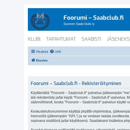
Foorumi – Saabclub.fi
Suomen Saab-klubi ry
KLUBI
TAPAHTUMAT
SAABISTI
JÄSENEKS
Pikalinkit
UKK
Etusivu
Foorumi – Saabclub.fi - Rekisteröityminen
Käyttämällä "Foorumi – Saabclub.fi" palvelua (jälkeenpäin "me", 
älä rekisteröidy ja/tai käytä "Foorumi – Saabclub.fi"-palvel
säännöllisesti, koska "Foorumi – Saabclub.fi"-palvelun käyttö va
Keskustelufoorumimme käyttää phpBB-ohjelmistoa, (jälkeenpäin 
lisenssillä (jälkeenpäin "GPL") ja se voidaan ladata osoitteesta
sopivana sisältönä ja/tai käytöksenä. Saadaksesi lisätietoa php