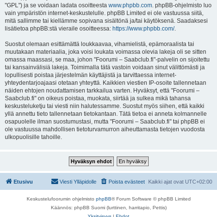
"GPL") ja se voidaan ladata osoitteesta
www.phpbb.com
. phpBB-ohjelmisto luo
vain ympäristön internet-keskustelulle. phpBB Limited ei ole vastuussa siitä,
mitä sallimme tai kiellämme sopivana sisältönä ja/tai käytöksenä. Saadaksesi
lisätietoa phpBB:stä vieraile osoitteessa:
https://www.phpbb.com/
.
Suostut olemaan esittämättä loukkaavaa, vihamielistä, epämoraalista tai
muutakaan materiaalia, joka voisi loukata voimassa olevia lakeja oli se sitten
omassa maassasi, se maa, johon "Foorumi – Saabclub.fi"-palvelin on sijoitettu
tai kansainvälisiä lakeja. Toimimalla tätä vastoin voidaan sinut välittömästi ja
lopullisesti poistaa järjestelmän käyttäjistä ja tarvittaessa internet-
yhteydentarjoajaasi otetaan yhteyttä. Kaikkien viestien IP-osoite tallennetaan
näiden ehtojen noudattamisen tarkkailua varten. Hyväksyt, että "Foorumi –
Saabclub.fi" on oikeus poistaa, muokata, siirtää ja sulkea mikä tahansa
keskusteluketju tai viesti niin halutessamme. Suostut myös siihen, että kaikki
yllä annettu tieto tallennetaan tietokantaan. Tätä tietoa ei anneta kolmannelle
osapuolelle ilman suostumustasi, mutta "Foorumi – Saabclub.fi" tai phpBB ei
ole vastuussa mahdollisen tietoturvamurron aiheuttamasta tietojen vuodosta
ulkopuolisille tahoille.
Etusivu
Viesti Ylläpidolle
Poista evästeet
Kaikki ajat ovat
UTC+02:00
Keskustelufoorumin ohjelmisto
phpBB
® Forum Software © phpBB Limited
Käännös: phpBB Suomi (lurttinen, harritapio, Pettis)
Yksityisyys
|
Ehdot