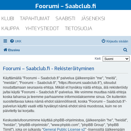
Foorumi – Saabclub.fi
KLUBI
TAPAHTUMAT
SAABISTI
JÄSENEKSI
KAUPPA
YHTEYSTIEDOT
TIETOSUOJA
UKK
Kirjaudu sisään
E
Etusivu
t
Kieli:
s
Foorumi – Saabclub.fi - Rekisteröityminen
i
Käyttämällä "Foorumi – Saabclub.fi" palvelua (jälkeenpäin "me", "meitä",
"meidän", "Foorumi – Saabclub.fi", "https://foorumi.saabclub.fi"), sitoudut
noudattamaan seuraavia ehtoja. Mikäli et hyväksy näitä ehtoja, älä rekisteröidy
ja/tai käytä "Foorumi – Saabclub.fi"-palvelua. Me voimme muuttaa näitä ehtoja
koska tahansa ja teemme parhaamme informoidaksemme sinua. On kuitenkin
suositeltavaa lukea nämä ehdot säännöllisesti, koska "Foorumi – Saabclub.fi"-
palvelun käyttö vaatii että hyväksyt nämä ehdot siinä muodossa, kuin ne on
päivitetty tai korjattu.
Keskustelufoorumimme käyttää phpBB-ohjelmistoa, (jälkeenpäin "he", "heidät",
"heidän", "phpBB-ohjelmisto", "www.phpbb.com", "phpBB Group", "phpBB
Tiimit"), joka on julkaistu "
General Public License v2
" -lisenssillä (jälkeenpäin