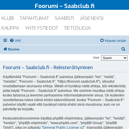
Foorumi – Saabclub.fi
KLUBI
TAPAHTUMAT
SAABISTI
JÄSENEKSI
KAUPPA
YHTEYSTIEDOT
TIETOSUOJA
UKK
Kirjaudu sisään
E
Etusivu
t
Kieli:
s
Foorumi – Saabclub.fi - Rekisteröityminen
i
Käyttämällä "Foorumi – Saabclub.fi" palvelua (jälkeenpäin "me", "meitä",
"meidän", "Foorumi – Saabclub.fi", "https://foorumi.saabclub.fi"), sitoudut
noudattamaan seuraavia ehtoja. Mikäli et hyväksy näitä ehtoja, älä rekisteröidy
ja/tai käytä "Foorumi – Saabclub.fi"-palvelua. Me voimme muuttaa näitä ehtoja
koska tahansa ja teemme parhaamme informoidaksemme sinua. On kuitenkin
suositeltavaa lukea nämä ehdot säännöllisesti, koska "Foorumi – Saabclub.fi"-
palvelun käyttö vaatii että hyväksyt nämä ehdot siinä muodossa, kuin ne on
päivitetty tai korjattu.
Keskustelufoorumimme käyttää phpBB-ohjelmistoa, (jälkeenpäin "he", "heidät",
"heidän", "phpBB-ohjelmisto", "www.phpbb.com", "phpBB Group", "phpBB
Tiimit"), joka on julkaistu "
General Public License v2
" -lisenssillä (jälkeenpäin