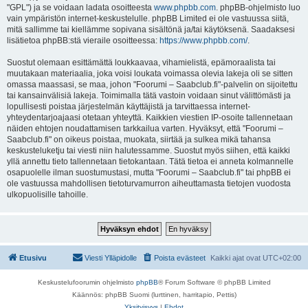
"GPL") ja se voidaan ladata osoitteesta
www.phpbb.com
. phpBB-ohjelmisto luo
vain ympäristön internet-keskustelulle. phpBB Limited ei ole vastuussa siitä,
mitä sallimme tai kiellämme sopivana sisältönä ja/tai käytöksenä. Saadaksesi
lisätietoa phpBB:stä vieraile osoitteessa:
https://www.phpbb.com/
.
Suostut olemaan esittämättä loukkaavaa, vihamielistä, epämoraalista tai
muutakaan materiaalia, joka voisi loukata voimassa olevia lakeja oli se sitten
omassa maassasi, se maa, johon "Foorumi – Saabclub.fi"-palvelin on sijoitettu
tai kansainvälisiä lakeja. Toimimalla tätä vastoin voidaan sinut välittömästi ja
lopullisesti poistaa järjestelmän käyttäjistä ja tarvittaessa internet-
yhteydentarjoajaasi otetaan yhteyttä. Kaikkien viestien IP-osoite tallennetaan
näiden ehtojen noudattamisen tarkkailua varten. Hyväksyt, että "Foorumi –
Saabclub.fi" on oikeus poistaa, muokata, siirtää ja sulkea mikä tahansa
keskusteluketju tai viesti niin halutessamme. Suostut myös siihen, että kaikki
yllä annettu tieto tallennetaan tietokantaan. Tätä tietoa ei anneta kolmannelle
osapuolelle ilman suostumustasi, mutta "Foorumi – Saabclub.fi" tai phpBB ei
ole vastuussa mahdollisen tietoturvamurron aiheuttamasta tietojen vuodosta
ulkopuolisille tahoille.
Etusivu
Viesti Ylläpidolle
Poista evästeet
Kaikki ajat ovat
UTC+02:00
Keskustelufoorumin ohjelmisto
phpBB
® Forum Software © phpBB Limited
Käännös: phpBB Suomi (lurttinen, harritapio, Pettis)
Yksityisyys
|
Ehdot